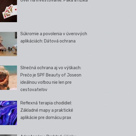
Úver na investovanie: Páka a riziká
Súkromie a povolenia v úverových
aplikáciách: Dátová ochrana
Slnečná ochrana aj vo výškach:
Prečo je SPF Beauty of Joseon
ideálnou voľbou nie len pre
cestovateľov
Reflexná terapia chodidiel:
Základné mapy a praktické
aplikácie pre domácu prax