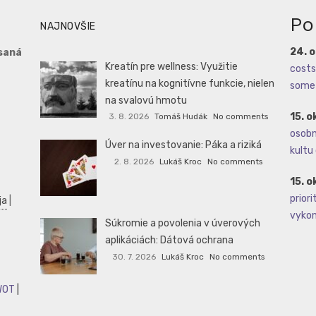
Po
NAJNOVŠIE
24. 
saná
Kreatín pre wellness: Využitie
costs 
kreatínu na kognitívne funkcie, nielen
some 
na svalovú hmotu
15. o
3. 8. 2026
Tomáš Hudák
No comments
osobné
Úver na investovanie: Páka a riziká
kultu 
2. 8. 2026
Lukáš Kroc
No comments
15. o
priori
ja
|
vykoná
Súkromie a povolenia v úverových
aplikáciách: Dátová ochrana
30. 7. 2026
Lukáš Kroc
No comments
WOT
|