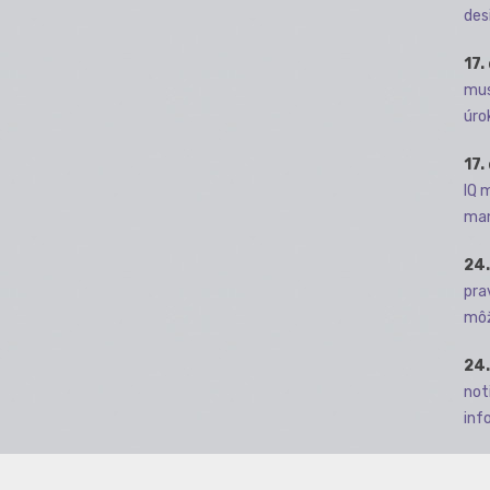
des
17.
mus
úro
17.
IQ 
man
24.
pra
môž
24.
not
info