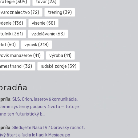
tratégie
(309)
tovar
(23)
ovaroznalectvo
(72)
tréning
(39)
edenie
(136)
visenie
(58)
tuľník
(361)
vzdelávanie
(63)
zlet
(60)
výcvik
(318)
ýcvik manažérov
(41)
výroba
(41)
amestnanci
(32)
ľudské zdroje
(59)
oradňa
apríla
:
SLS, Orion, laserová komunikácia,
erné systémy podpory života — toto je
sne ten futuristický b...
apríla
:
Sledujete NasaTV? Obrovský rachot,
ivý štart a ľudia letiaci k Mesiacu po