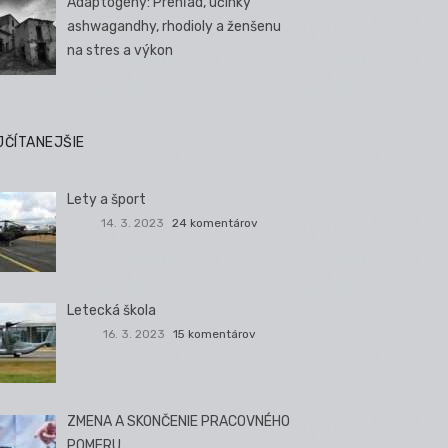
Adaptogény: Prehľad, účinky
ashwagandhy, rhodioly a ženšenu
na stres a výkon
JČÍTANEJŠIE
Lety a šport
14. 3. 2023
24 komentárov
Letecká škola
16. 3. 2023
15 komentárov
ZMENA A SKONČENIE PRACOVNÉHO
POMERU