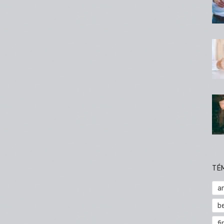
TÉ
a
b
fi