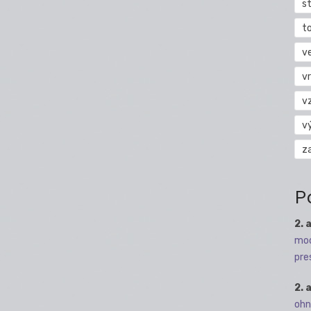
s
t
v
vr
v
v
z
P
2. 
mod
pre
2. 
ohn