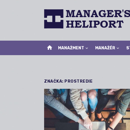
Skip
to
content
home
MANAŽMENT
MANAŽÉR
S
ZNAČKA:
PROSTREDIE