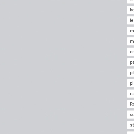
k
l
m
m
o
pe
pi
p
ri
R
s
st