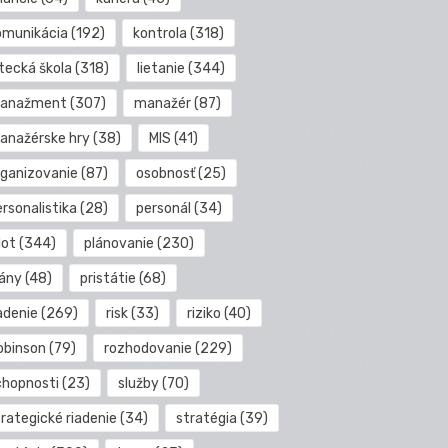
omunikácia
(192)
kontrola
(318)
etecká škola
(318)
lietanie
(344)
anažment
(307)
manažér
(87)
anažérske hry
(38)
MIS
(41)
rganizovanie
(87)
osobnosť
(25)
rsonalistika
(28)
personál
(34)
lot
(344)
plánovanie
(230)
lány
(48)
pristátie
(68)
adenie
(269)
risk
(33)
riziko
(40)
obinson
(79)
rozhodovanie
(229)
chopnosti
(23)
služby
(70)
rategické riadenie
(34)
stratégia
(39)