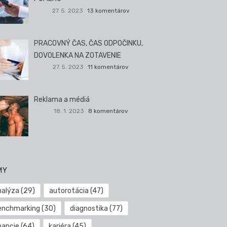
27. 5. 2023
13 komentárov
PRACOVNÝ ČAS, ČAS ODPOČINKU,
DOVOLENKA NA ZOTAVENIE
27. 5. 2023
11 komentárov
Reklama a médiá
18. 1. 2023
8 komentárov
MY
nalýza
(29)
autorotácia
(47)
enchmarking
(30)
diagnostika
(77)
nancie
(64)
kariéra
(45)