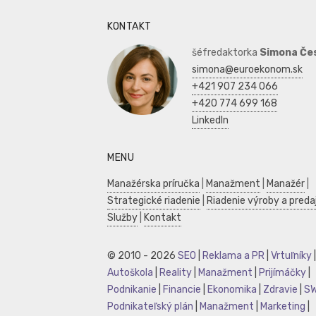
KONTAKT
šéfredaktorka
Simona Če
simona@euroekonom.sk
+421 907 234 066
+420 774 699 168
LinkedIn
MENU
Manažérska príručka
|
Manažment
|
Manažér
|
Strategické riadenie
|
Riadenie výroby a preda
Služby
|
Kontakt
© 2010 - 2026
SEO
|
Reklama a PR
|
Vrtuľníky
|
Autoškola
|
Reality
|
Manažment
|
Prijímáčky
|
Podnikanie
|
Financie
|
Ekonomika
|
Zdravie
|
S
Podnikateľský plán
|
Manažment
|
Marketing
|