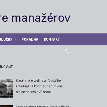
pre manažérov
SLUŽBY
PORADŇA
KONTAKT
JNOVŠIE
Kreatín pre wellness: Využitie
kreatínu na kognitívne funkcie,
nielen na svalovú hmotu