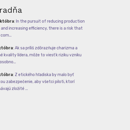
radňa
októbra
:
In the pursuit of reducing production
and increasing efficiency, there is a risk that
com...
któbra
:
Ak sa príliš zdôrazňuje charizma a
 kvality lídera, môže to viesť k riziku vzniku
osobno...
któbra
:
Z etického hľadiska by malo byť
tou zabezpečenie, aby všetci piloti, ktorí
vajú zložité ...