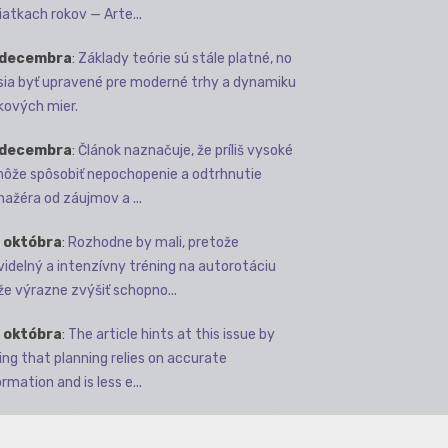
iatkach rokov — Arte...
 decembra
:
Základy teórie sú stále platné, no
ia byť upravené pre moderné trhy a dynamiku
kových mier.
 decembra
:
Článok naznačuje, že príliš vysoké
môže spôsobiť nepochopenie a odtrhnutie
ažéra od záujmov a ...
 októbra
:
Rozhodne by mali, pretože
videlný a intenzívny tréning na autorotáciu
e výrazne zvýšiť schopno...
 októbra
:
The article hints at this issue by
ing that planning relies on accurate
rmation and is less e...