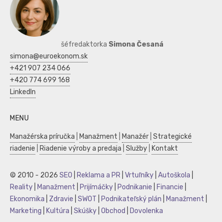
šéfredaktorka
Simona Česaná
simona@euroekonom.sk
+421 907 234 066
+420 774 699 168
LinkedIn
MENU
Manažérska príručka
|
Manažment
|
Manažér
|
Strategické
riadenie
|
Riadenie výroby a predaja
|
Služby
|
Kontakt
© 2010 - 2026
SEO
|
Reklama a PR
|
Vrtuľníky
|
Autoškola
|
Reality
|
Manažment
|
Prijímáčky
|
Podnikanie
|
Financie
|
Ekonomika
|
Zdravie
|
SWOT
|
Podnikateľský plán
|
Manažment
|
Marketing
|
Kultúra
|
Skúšky
|
Obchod
|
Dovolenka