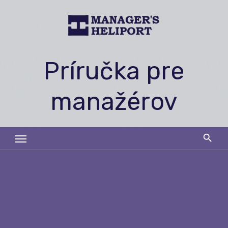
Skip
to
content
Príručka pre
manažérov