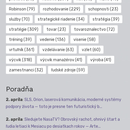
Robinson
(79)
rozhodovanie
(229)
schopnosti
(23)
služby
(70)
strategické riadenie
(34)
stratégia
(39)
stratégie
(309)
tovar
(23)
tovaroznalectvo
(72)
tréning
(39)
vedenie
(136)
visenie
(58)
vrtuľník
(361)
vzdelávanie
(63)
vzlet
(60)
výcvik
(318)
výcvik manažérov
(41)
výroba
(41)
zamestnanci
(32)
ľudské zdroje
(59)
Poradňa
2. apríla
:
SLS, Orion, laserová komunikácia, moderné systémy
podpory života — toto je presne ten futuristický b...
2. apríla
:
Sledujete NasaTV? Obrovský rachot, ohnivý štart a
ľudia letiaci k Mesiacu po desiatkach rokov — Arte...