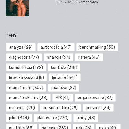
18. 1. 2023
8 komentárov
TÉMY
analýza
(29)
autorotácia
(47)
benchmarking
(30)
diagnostika
(77)
financie
(64)
kariéra
(45)
komunikácia
(192)
kontrola
(318)
letecká škola
(318)
lietanie
(344)
manažment
(307)
manažér
(87)
manažérske hry
(38)
MIS
(41)
organizovanie
(87)
osobnosť
(25)
personalistika
(28)
personál
(34)
pilot
(344)
plánovanie
(230)
plány
(48)
pristátie
(68)
riadenie
(269)
risk
(33)
riziko
(40)