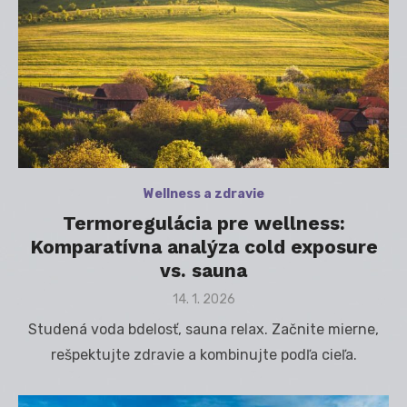
Wellness a zdravie
Termoregulácia pre wellness:
Komparatívna analýza cold exposure
vs. sauna
Posted
14. 1. 2026
on
Studená voda bdelosť, sauna relax. Začnite mierne,
rešpektujte zdravie a kombinujte podľa cieľa.