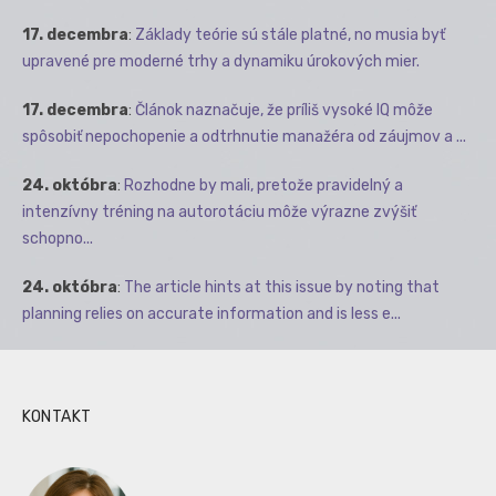
17. decembra
:
Základy teórie sú stále platné, no musia byť
upravené pre moderné trhy a dynamiku úrokových mier.
17. decembra
:
Článok naznačuje, že príliš vysoké IQ môže
spôsobiť nepochopenie a odtrhnutie manažéra od záujmov a ...
24. októbra
:
Rozhodne by mali, pretože pravidelný a
intenzívny tréning na autorotáciu môže výrazne zvýšiť
schopno...
24. októbra
:
The article hints at this issue by noting that
planning relies on accurate information and is less e...
KONTAKT