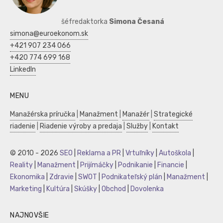
šéfredaktorka
Simona Česaná
simona@euroekonom.sk
+421 907 234 066
+420 774 699 168
LinkedIn
MENU
Manažérska príručka
|
Manažment
|
Manažér
|
Strategické
riadenie
|
Riadenie výroby a predaja
|
Služby
|
Kontakt
© 2010 - 2026
SEO
|
Reklama a PR
|
Vrtuľníky
|
Autoškola
|
Reality
|
Manažment
|
Prijímáčky
|
Podnikanie
|
Financie
|
Ekonomika
|
Zdravie
|
SWOT
|
Podnikateľský plán
|
Manažment
|
Marketing
|
Kultúra
|
Skúšky
|
Obchod
|
Dovolenka
NAJNOVŠIE