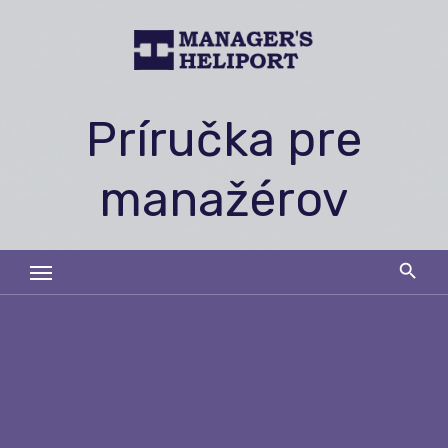
Skip
to
content
Príručka pre
manažérov