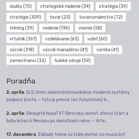
služby
(70)
strategické riadenie
(34)
stratégia
(39)
stratégie
(309)
tovar
(23)
tovaroznalectvo
(72)
tréning
(39)
vedenie
(136)
visenie
(58)
vrtuľník
(361)
vzdelávanie
(63)
vzlet
(60)
výcvik
(318)
výcvik manažérov
(41)
výroba
(41)
zamestnanci
(32)
ľudské zdroje
(59)
Poradňa
2. apríla
:
SLS, Orion, laserová komunikácia, moderné systémy
podpory života — toto je presne ten futuristický b...
2. apríla
:
Sledujete NasaTV? Obrovský rachot, ohnivý štart a
ľudia letiaci k Mesiacu po desiatkach rokov — Arte...
17. decembra
:
Základy teórie sú stále platné, no musia byť