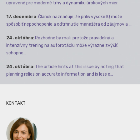
upravené pre moderné trhy a dynamiku úrokových mier.
17. decembra
:
Článok naznačuje, že príliš vysoké IQ môže
spôsobiť nepochopenie a odtrhnutie manažéra od záujmov a ...
24. októbra
:
Rozhodne by mali, pretože pravidelný a
intenzívny tréning na autorotáciu môže výrazne zvýšiť
schopno...
24. októbra
:
The article hints at this issue by noting that
planning relies on accurate information and is less e...
KONTAKT