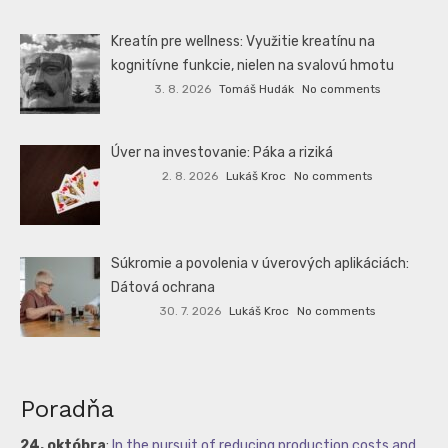
Kreatín pre wellness: Využitie kreatínu na
kognitívne funkcie, nielen na svalovú hmotu
3. 8. 2026
Tomáš Hudák
No comments
Úver na investovanie: Páka a riziká
2. 8. 2026
Lukáš Kroc
No comments
Súkromie a povolenia v úverových aplikáciách:
Dátová ochrana
30. 7. 2026
Lukáš Kroc
No comments
Poradňa
24. októbra
:
In the pursuit of reducing production costs and