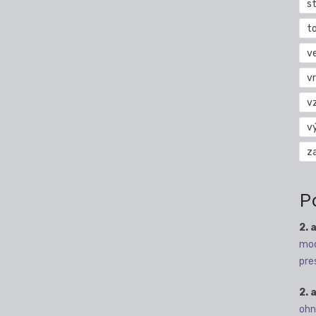
s
t
v
vr
v
v
z
P
2. 
mod
pre
2. 
ohn