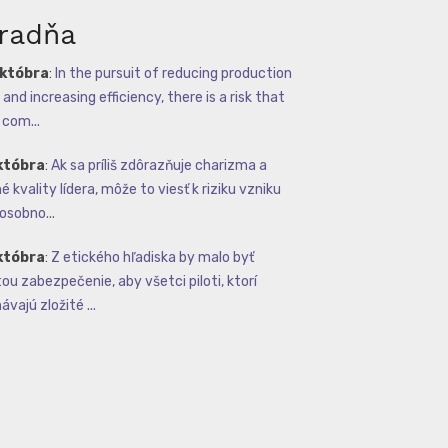
radňa
októbra
:
In the pursuit of reducing production
and increasing efficiency, there is a risk that
com...
któbra
:
Ak sa príliš zdôrazňuje charizma a
 kvality lídera, môže to viesť k riziku vzniku
osobno...
któbra
:
Z etického hľadiska by malo byť
tou zabezpečenie, aby všetci piloti, ktorí
vajú zložité ...