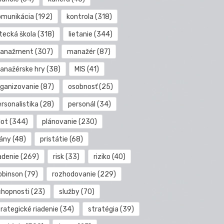
omunikácia
(192)
kontrola
(318)
etecká škola
(318)
lietanie
(344)
anažment
(307)
manažér
(87)
anažérske hry
(38)
MIS
(41)
rganizovanie
(87)
osobnosť
(25)
rsonalistika
(28)
personál
(34)
lot
(344)
plánovanie
(230)
lány
(48)
pristátie
(68)
adenie
(269)
risk
(33)
riziko
(40)
obinson
(79)
rozhodovanie
(229)
chopnosti
(23)
služby
(70)
rategické riadenie
(34)
stratégia
(39)