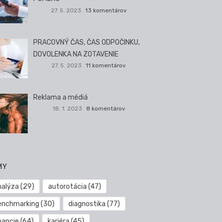
27. 5. 2023
13 komentárov
PRACOVNÝ ČAS, ČAS ODPOČINKU,
DOVOLENKA NA ZOTAVENIE
27. 5. 2023
11 komentárov
Reklama a médiá
18. 1. 2023
8 komentárov
MY
nalýza
(29)
autorotácia
(47)
enchmarking
(30)
diagnostika
(77)
nancie
(64)
kariéra
(45)