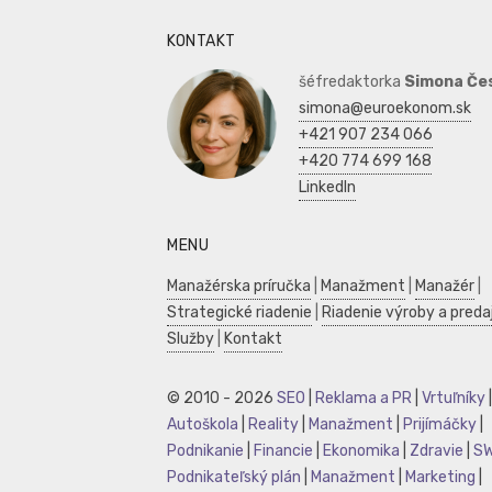
KONTAKT
šéfredaktorka
Simona Če
simona@euroekonom.sk
+421 907 234 066
+420 774 699 168
LinkedIn
MENU
Manažérska príručka
|
Manažment
|
Manažér
|
Strategické riadenie
|
Riadenie výroby a preda
Služby
|
Kontakt
© 2010 - 2026
SEO
|
Reklama a PR
|
Vrtuľníky
|
Autoškola
|
Reality
|
Manažment
|
Prijímáčky
|
Podnikanie
|
Financie
|
Ekonomika
|
Zdravie
|
S
Podnikateľský plán
|
Manažment
|
Marketing
|