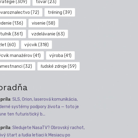
tratégie
(309)
tovar
(23)
ovaroznalectvo
(72)
tréning
(39)
edenie
(136)
visenie
(58)
tuľník
(361)
vzdelávanie
(63)
zlet
(60)
výcvik
(318)
ýcvik manažérov
(41)
výroba
(41)
amestnanci
(32)
ľudské zdroje
(59)
oradňa
apríla
:
SLS, Orion, laserová komunikácia,
erné systémy podpory života — toto je
sne ten futuristický b...
apríla
:
Sledujete NasaTV? Obrovský rachot,
ivý štart a ľudia letiaci k Mesiacu po