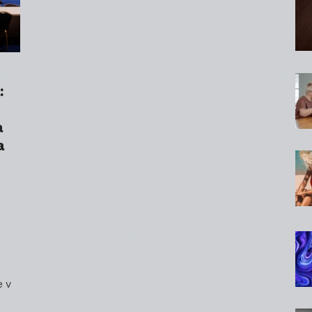
:
a
a
e v