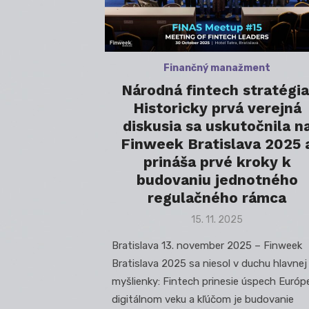
Finančný manažment
Národná fintech stratégia
Historicky prvá verejná
diskusia sa uskutočnila n
Finweek Bratislava 2025 
prináša prvé kroky k
budovaniu jednotného
regulačného rámca
Posted
15. 11. 2025
on
Bratislava 13. november 2025 – Finweek
Bratislava 2025 sa niesol v duchu hlavnej
myšlienky: Fintech prinesie úspech Európ
digitálnom veku a kľúčom je budovanie