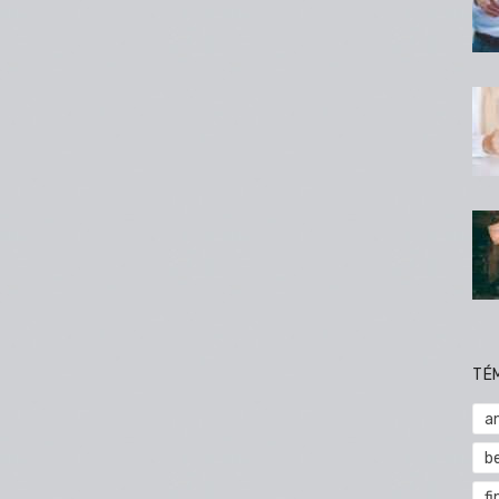
TÉ
a
b
fi