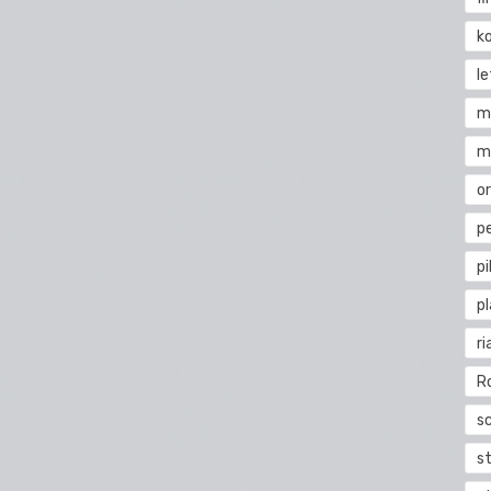
k
l
m
m
o
pe
pi
p
ri
R
s
st