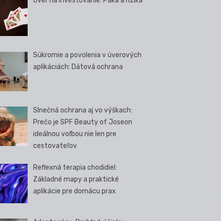
Úver na investovanie: Páka a riziká
Súkromie a povolenia v úverových
aplikáciách: Dátová ochrana
Slnečná ochrana aj vo výškach:
Prečo je SPF Beauty of Joseon
ideálnou voľbou nie len pre
cestovateľov
Reflexná terapia chodidiel:
Základné mapy a praktické
aplikácie pre domácu prax