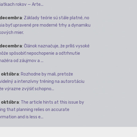
iatkach rokov — Arte...
 decembra
:
Základy teórie sú stále platné, no
ia byť upravené pre moderné trhy a dynamiku
kových mier.
 decembra
:
Článok naznačuje, že príliš vysoké
môže spôsobiť nepochopenie a odtrhnutie
ažéra od záujmov a ...
 októbra
:
Rozhodne by mali, pretože
videlný a intenzívny tréning na autorotáciu
e výrazne zvýšiť schopno...
 októbra
:
The article hints at this issue by
ing that planning relies on accurate
rmation and is less e...