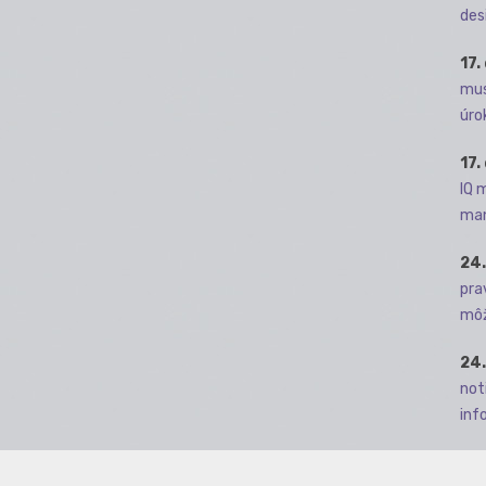
des
17.
mus
úro
17.
IQ 
man
24.
pra
môž
24.
not
info