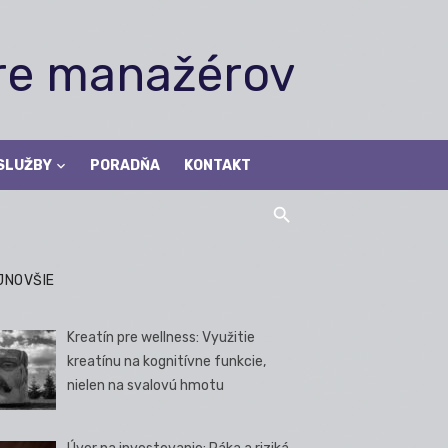
pre manažérov
SLUŽBY
PORADŇA
KONTAKT
JNOVŠIE
Kreatín pre wellness: Využitie
kreatínu na kognitívne funkcie,
nielen na svalovú hmotu