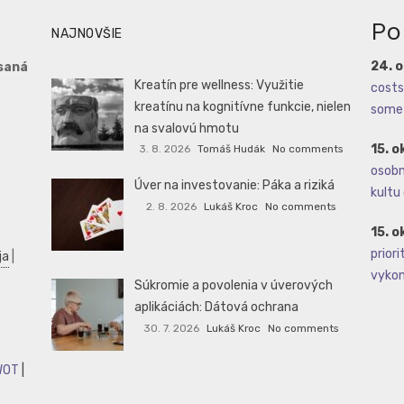
Po
NAJNOVŠIE
24. 
saná
Kreatín pre wellness: Využitie
costs 
kreatínu na kognitívne funkcie, nielen
some 
na svalovú hmotu
15. o
3. 8. 2026
Tomáš Hudák
No comments
osobné
Úver na investovanie: Páka a riziká
kultu 
2. 8. 2026
Lukáš Kroc
No comments
15. o
priori
ja
|
vykoná
Súkromie a povolenia v úverových
aplikáciách: Dátová ochrana
30. 7. 2026
Lukáš Kroc
No comments
WOT
|