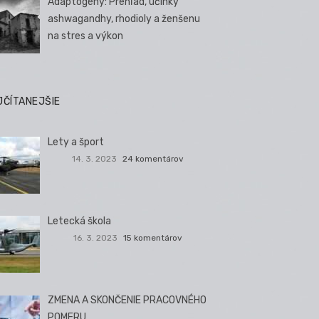
Adaptogény: Prehľad, účinky
ashwagandhy, rhodioly a ženšenu
na stres a výkon
JČÍTANEJŠIE
Lety a šport
14. 3. 2023
24 komentárov
Letecká škola
16. 3. 2023
15 komentárov
ZMENA A SKONČENIE PRACOVNÉHO
POMERU