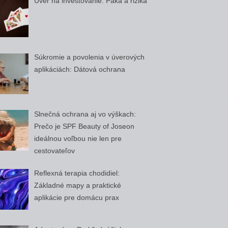
Úver na investovanie: Páka a riziká
Súkromie a povolenia v úverových
aplikáciách: Dátová ochrana
Slnečná ochrana aj vo výškach:
Prečo je SPF Beauty of Joseon
ideálnou voľbou nie len pre
cestovateľov
Reflexná terapia chodidiel:
Základné mapy a praktické
aplikácie pre domácu prax