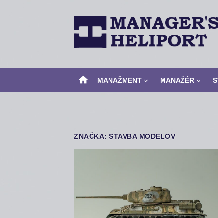
Skip
to
content
home
MANAŽMENT
MANAŽÉR
S
ZNAČKA:
STAVBA MODELOV