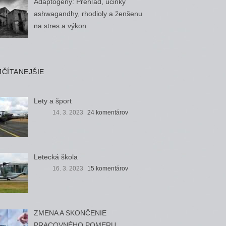
Adaptogény: Prehľad, účinky
ashwagandhy, rhodioly a ženšenu
na stres a výkon
JČÍTANEJŠIE
Lety a šport
14. 3. 2023
24 komentárov
Letecká škola
16. 3. 2023
15 komentárov
ZMENA A SKONČENIE
PRACOVNÉHO POMERU