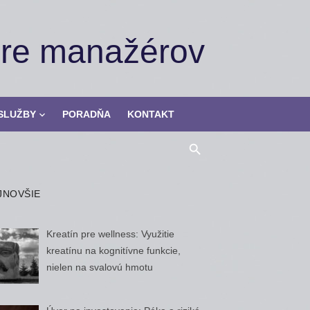
pre manažérov
SLUŽBY
PORADŇA
KONTAKT
JNOVŠIE
Kreatín pre wellness: Využitie
kreatínu na kognitívne funkcie,
nielen na svalovú hmotu