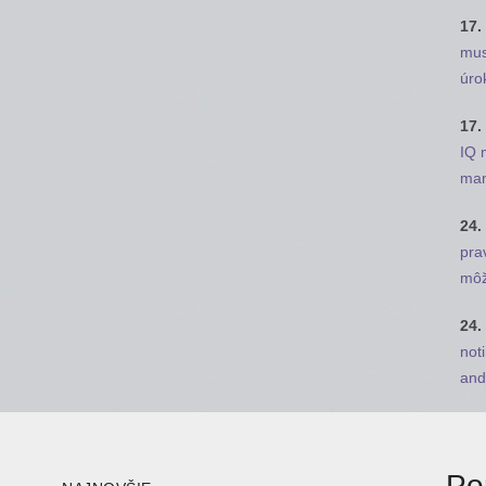
17.
mus
úro
17.
IQ 
man
24.
pra
môž
24.
not
and 
Po