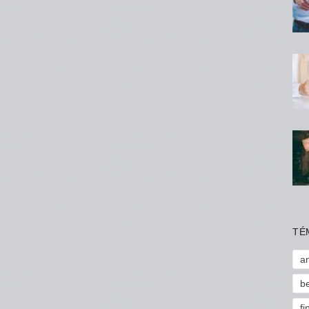
TÉ
a
b
fi