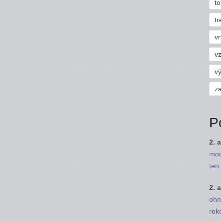
to
tr
vr
vz
v
z
P
2. a
mod
ten 
2. a
ohn
rok