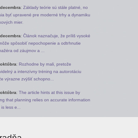
 decembra
:
Základy teórie sú stále platné, no
ia byť upravené pre moderné trhy a dynamiku
kových mier.
 decembra
:
Článok naznačuje, že príliš vysoké
môže spôsobiť nepochopenie a odtrhnutie
ažéra od záujmov a ...
 októbra
:
Rozhodne by mali, pretože
videlný a intenzívny tréning na autorotáciu
e výrazne zvýšiť schopno...
 októbra
:
The article hints at this issue by
ing that planning relies on accurate information
is less e...
radňa