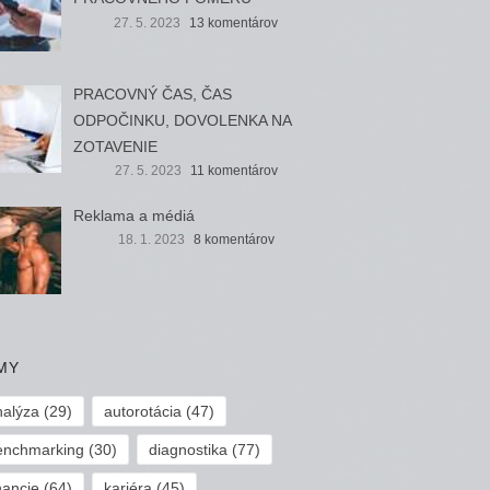
27. 5. 2023
13 komentárov
PRACOVNÝ ČAS, ČAS
ODPOČINKU, DOVOLENKA NA
ZOTAVENIE
27. 5. 2023
11 komentárov
Reklama a médiá
18. 1. 2023
8 komentárov
MY
nalýza
(29)
autorotácia
(47)
enchmarking
(30)
diagnostika
(77)
nancie
(64)
kariéra
(45)