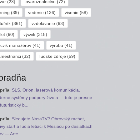
var
(23)
tovaroznalectvo
(72)
éning
(39)
vedenie
(136)
visenie
(58)
tuľník
(361)
vzdelávanie
(63)
let
(60)
výcvik
(318)
ýcvik manažérov
(41)
výroba
(41)
amestnanci
(32)
ľudské zdroje
(59)
oradňa
príla
:
SLS, Orion, laserová komunikácia,
erné systémy podpory života — toto je presne
futuristický b...
príla
:
Sledujete NasaTV? Obrovský rachot,
ivý štart a ľudia letiaci k Mesiacu po desiatkach
ov — Arte...