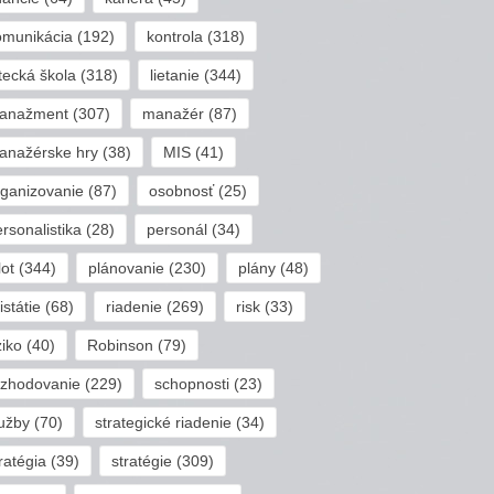
omunikácia
(192)
kontrola
(318)
tecká škola
(318)
lietanie
(344)
anažment
(307)
manažér
(87)
anažérske hry
(38)
MIS
(41)
rganizovanie
(87)
osobnosť
(25)
rsonalistika
(28)
personál
(34)
lot
(344)
plánovanie
(230)
plány
(48)
istátie
(68)
riadenie
(269)
risk
(33)
ziko
(40)
Robinson
(79)
ozhodovanie
(229)
schopnosti
(23)
lužby
(70)
strategické riadenie
(34)
ratégia
(39)
stratégie
(309)