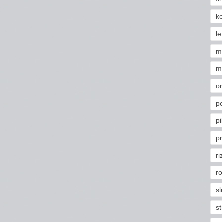
k
le
m
m
o
pe
pi
pr
ri
r
s
st