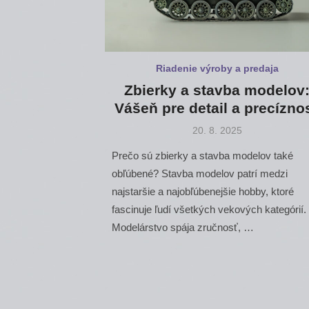
Riadenie výroby a predaja
Zbierky a stavba modelov
Vášeň pre detail a precízno
Posted
20. 8. 2025
on
Prečo sú zbierky a stavba modelov také
obľúbené? Stavba modelov patrí medzi
najstaršie a najobľúbenejšie hobby, ktoré
fascinuje ľudí všetkých vekových kategórií.
Modelárstvo spája zručnosť, …