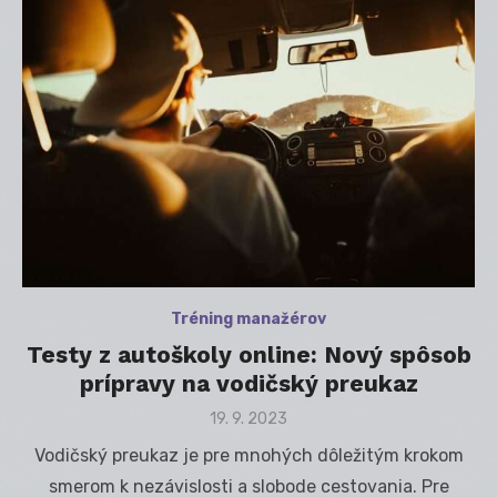
Tréning manažérov
Testy z autoškoly online: Nový spôsob
prípravy na vodičský preukaz
Posted
19. 9. 2023
on
Vodičský preukaz je pre mnohých dôležitým krokom
smerom k nezávislosti a slobode cestovania. Pre