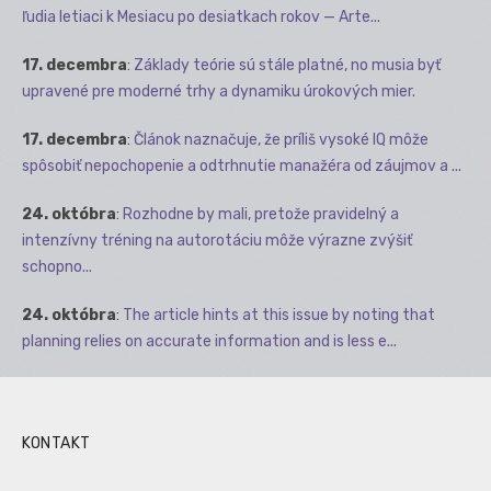
ľudia letiaci k Mesiacu po desiatkach rokov — Arte...
17. decembra
:
Základy teórie sú stále platné, no musia byť
upravené pre moderné trhy a dynamiku úrokových mier.
17. decembra
:
Článok naznačuje, že príliš vysoké IQ môže
spôsobiť nepochopenie a odtrhnutie manažéra od záujmov a ...
24. októbra
:
Rozhodne by mali, pretože pravidelný a
intenzívny tréning na autorotáciu môže výrazne zvýšiť
schopno...
24. októbra
:
The article hints at this issue by noting that
planning relies on accurate information and is less e...
KONTAKT