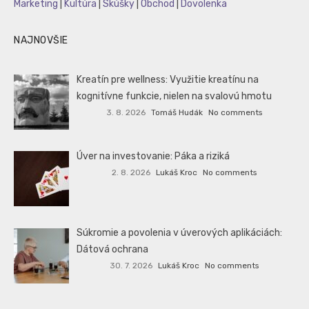
Marketing
|
Kultúra
|
Skúšky
|
Obchod
|
Dovolenka
NAJNOVŠIE
Kreatín pre wellness: Využitie kreatínu na
kognitívne funkcie, nielen na svalovú hmotu
3. 8. 2026
Tomáš Hudák
No comments
Úver na investovanie: Páka a riziká
2. 8. 2026
Lukáš Kroc
No comments
Súkromie a povolenia v úverových aplikáciách:
Dátová ochrana
30. 7. 2026
Lukáš Kroc
No comments