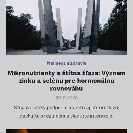
Wellness a zdravie
Mikronutrienty a štítna žľaza: Význam
zinku a selénu pre hormonálnu
rovnováhu
Posted
20. 2. 2026
on
Stopové prvky podporia imunitu aj štítnu žľazu;
dávkujte s rozumom a sledujte interakcie.