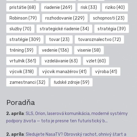
pristátie
(68)
riadenie
(269)
risk
(33)
riziko
(40)
Robinson
(79)
rozhodovanie
(229)
schopnosti
(23)
služby
(70)
strategické riadenie
(34)
stratégia
(39)
stratégie
(309)
tovar
(23)
tovaroznalectvo
(72)
tréning
(39)
vedenie
(136)
visenie
(58)
vrtuľník
(361)
vzdelávanie
(63)
vzlet
(60)
výcvik
(318)
výcvik manažérov
(41)
výroba
(41)
zamestnanci
(32)
ľudské zdroje
(59)
Poradňa
2. apríla
:
SLS, Orion, laserová komunikácia, moderné systémy
podpory života — toto je presne ten futuristický b...
2. apríla
:
Sledujete NasaTV? Obrovský rachot, ohnivý štart a