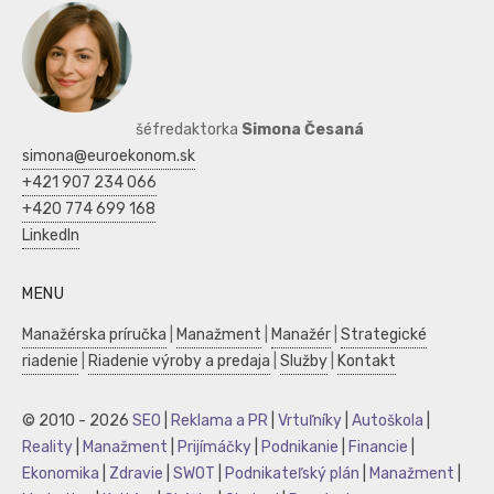
šéfredaktorka
Simona Česaná
simona@euroekonom.sk
+421 907 234 066
+420 774 699 168
LinkedIn
MENU
Manažérska príručka
|
Manažment
|
Manažér
|
Strategické
riadenie
|
Riadenie výroby a predaja
|
Služby
|
Kontakt
© 2010 - 2026
SEO
|
Reklama a PR
|
Vrtuľníky
|
Autoškola
|
Reality
|
Manažment
|
Prijímáčky
|
Podnikanie
|
Financie
|
Ekonomika
|
Zdravie
|
SWOT
|
Podnikateľský plán
|
Manažment
|