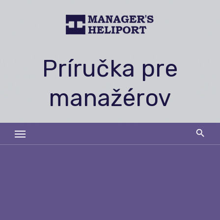
Skip
to
content
Príručka pre
manažérov