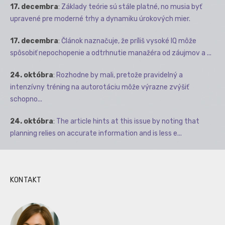
17. decembra
:
Základy teórie sú stále platné, no musia byť
upravené pre moderné trhy a dynamiku úrokových mier.
17. decembra
:
Článok naznačuje, že príliš vysoké IQ môže
spôsobiť nepochopenie a odtrhnutie manažéra od záujmov a ...
24. októbra
:
Rozhodne by mali, pretože pravidelný a
intenzívny tréning na autorotáciu môže výrazne zvýšiť
schopno...
24. októbra
:
The article hints at this issue by noting that
planning relies on accurate information and is less e...
KONTAKT