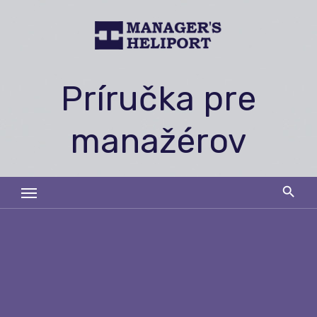
Skip
to
content
Príručka pre
manažérov