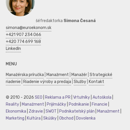
šéfredaktorka
Simona Česaná
simona@euroekonom.sk
+421 907 234 066
+420 774 699 168
LinkedIn
MENU
Manažérska príručka
|
Manažment
|
Manažér
|
Strategické
riadenie
|
Riadenie výroby a predaja
|
Služby
|
Kontakt
© 2010 - 2026
SEO
|
Reklama a PR
|
Vrtuľníky
|
Autoškola
|
Reality
|
Manažment
|
Prijímáčky
|
Podnikanie
|
Financie
|
Ekonomika
|
Zdravie
|
SWOT
|
Podnikateľský plán
|
Manažment
|
Marketing
|
Kultúra
|
Skúšky
|
Obchod
|
Dovolenka