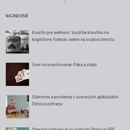
…
NAJNOVŠIE
Kreatín pre wellness: Využitie kreatínu na
kognitívne funkcie, nielen na svalovú hmotu
Úver na investovanie: Páka a riziká
Súkromie a povolenia v úverových aplikáciách:
Dátová ochrana
Slnečná ochrana aj vo výškach: Prečo je SPF