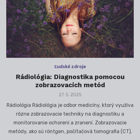
Ľudské zdroje
Rádiológia: Diagnostika pomocou
zobrazovacích metód
Posted
27. 5. 2025
on
Rádiológia Rádiológia je odbor medicíny, ktorý využíva
rôzne zobrazovacie techniky na diagnostiku a
monitorovanie ochorení a zranení. Zobrazovacie
metódy, ako sú röntgen, počítačová tomografia (CT),