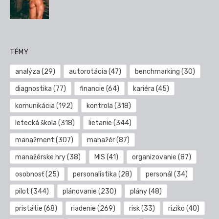
TÉMY
analýza
(29)
autorotácia
(47)
benchmarking
(30)
diagnostika
(77)
financie
(64)
kariéra
(45)
komunikácia
(192)
kontrola
(318)
letecká škola
(318)
lietanie
(344)
manažment
(307)
manažér
(87)
manažérske hry
(38)
MIS
(41)
organizovanie
(87)
osobnosť
(25)
personalistika
(28)
personál
(34)
pilot
(344)
plánovanie
(230)
plány
(48)
pristátie
(68)
riadenie
(269)
risk
(33)
riziko
(40)