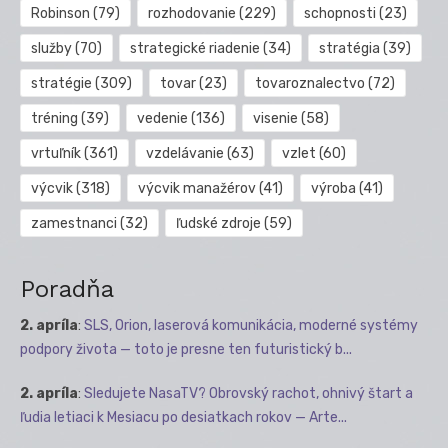
Robinson
(79)
rozhodovanie
(229)
schopnosti
(23)
služby
(70)
strategické riadenie
(34)
stratégia
(39)
stratégie
(309)
tovar
(23)
tovaroznalectvo
(72)
tréning
(39)
vedenie
(136)
visenie
(58)
vrtuľník
(361)
vzdelávanie
(63)
vzlet
(60)
výcvik
(318)
výcvik manažérov
(41)
výroba
(41)
zamestnanci
(32)
ľudské zdroje
(59)
Poradňa
2. apríla
:
SLS, Orion, laserová komunikácia, moderné systémy
podpory života — toto je presne ten futuristický b...
2. apríla
:
Sledujete NasaTV? Obrovský rachot, ohnivý štart a
ľudia letiaci k Mesiacu po desiatkach rokov — Arte...