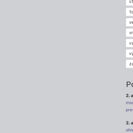
s
t
v
vr
v
v
z
P
2. 
mod
pre
2. 
ohn