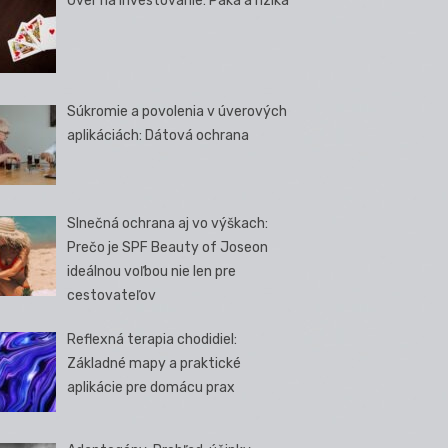
Úver na investovanie: Páka a riziká
Súkromie a povolenia v úverových
aplikáciách: Dátová ochrana
Slnečná ochrana aj vo výškach:
Prečo je SPF Beauty of Joseon
ideálnou voľbou nie len pre
cestovateľov
Reflexná terapia chodidiel:
Základné mapy a praktické
aplikácie pre domácu prax