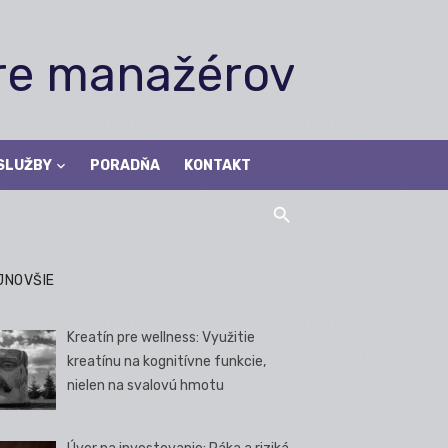
pre manažérov
SLUŽBY
PORADŇA
KONTAKT
JNOVŠIE
Kreatín pre wellness: Využitie
kreatínu na kognitívne funkcie,
nielen na svalovú hmotu