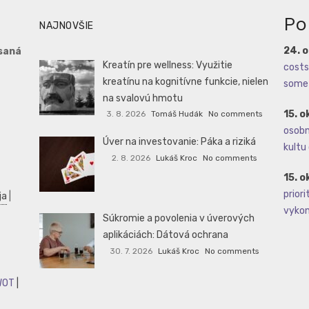
Po
NAJNOVŠIE
24. 
saná
Kreatín pre wellness: Využitie
costs 
kreatínu na kognitívne funkcie, nielen
some 
na svalovú hmotu
15. o
3. 8. 2026
Tomáš Hudák
No comments
osobné
Úver na investovanie: Páka a riziká
kultu 
2. 8. 2026
Lukáš Kroc
No comments
15. o
priori
ja
|
vykoná
Súkromie a povolenia v úverových
aplikáciách: Dátová ochrana
30. 7. 2026
Lukáš Kroc
No comments
WOT
|