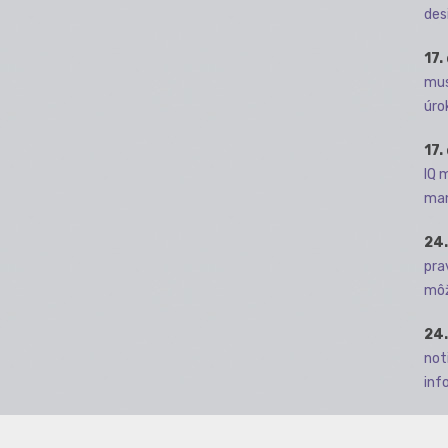
des
17.
mus
úro
17.
IQ 
man
24.
pra
môž
24.
not
info