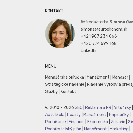
KONTAKT
šéfredaktorka
Simona Če
simona@euroekonom.sk
+421 907 234 066
+420 774 699 168
LinkedIn
MENU
Manažérska príručka
|
Manažment
|
Manažér
|
Strategické riadenie
|
Riadenie výroby a preda
Služby
|
Kontakt
© 2010 - 2026
SEO
|
Reklama a PR
|
Vrtuľníky
|
Autoškola
|
Reality
|
Manažment
|
Prijímáčky
|
Podnikanie
|
Financie
|
Ekonomika
|
Zdravie
|
S
Podnikateľský plán
|
Manažment
|
Marketing
|