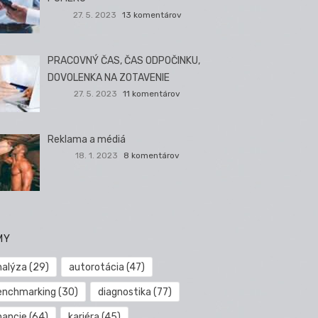
27. 5. 2023
13 komentárov
PRACOVNÝ ČAS, ČAS ODPOČINKU,
DOVOLENKA NA ZOTAVENIE
27. 5. 2023
11 komentárov
Reklama a médiá
18. 1. 2023
8 komentárov
MY
nalýza
(29)
autorotácia
(47)
enchmarking
(30)
diagnostika
(77)
nancie
(64)
kariéra
(45)