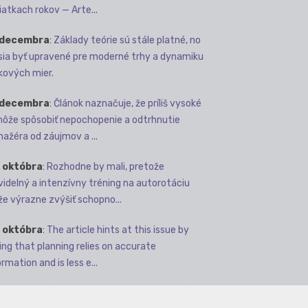
iatkach rokov — Arte...
 decembra
:
Základy teórie sú stále platné, no
ia byť upravené pre moderné trhy a dynamiku
kových mier.
 decembra
:
Článok naznačuje, že príliš vysoké
môže spôsobiť nepochopenie a odtrhnutie
ažéra od záujmov a ...
 októbra
:
Rozhodne by mali, pretože
videlný a intenzívny tréning na autorotáciu
e výrazne zvýšiť schopno...
 októbra
:
The article hints at this issue by
ing that planning relies on accurate
rmation and is less e...