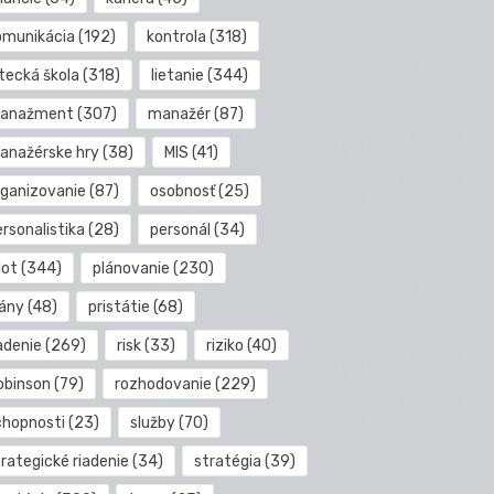
omunikácia
(192)
kontrola
(318)
etecká škola
(318)
lietanie
(344)
anažment
(307)
manažér
(87)
anažérske hry
(38)
MIS
(41)
rganizovanie
(87)
osobnosť
(25)
rsonalistika
(28)
personál
(34)
lot
(344)
plánovanie
(230)
lány
(48)
pristátie
(68)
adenie
(269)
risk
(33)
riziko
(40)
obinson
(79)
rozhodovanie
(229)
chopnosti
(23)
služby
(70)
rategické riadenie
(34)
stratégia
(39)