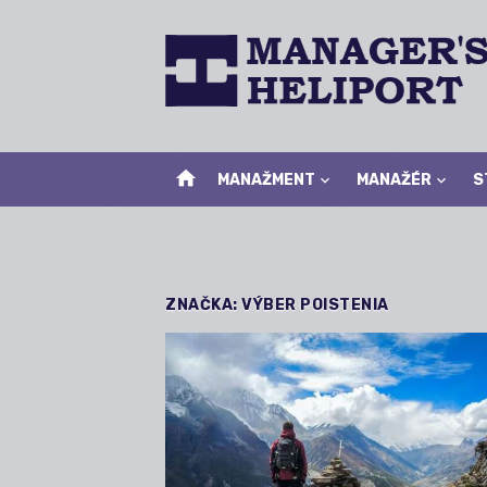
Skip
to
content
home
MANAŽMENT
MANAŽÉR
S
ZNAČKA:
VÝBER POISTENIA