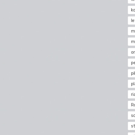
k
l
m
m
o
pe
pi
p
ri
R
s
st