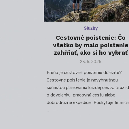
Služby
Cestovné poistenie: Čo
všetko by malo poistenie
zahŕňať, ako si ho vybrať
Posted
23. 5. 2025
on
Prečo je cestovné poistenie dôležité?
Cestovné poistenie je nevyhnutnou
súčasťou plánovania každej cesty, či už i
o dovolenku, pracovnú cestu alebo
dobrodružné expedície. Poskytuje finanč
…