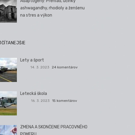
Adaptogény: Prehľad, účinky
ashwagandhy, rhodioly a ženšenu
na stres a výkon
JČÍTANEJŠIE
Lety a šport
14. 3. 2023
24 komentárov
Letecká škola
16. 3. 2023
15 komentárov
ZMENA A SKONČENIE PRACOVNÉHO
POMERU