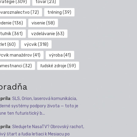
tratégie
(309)
tovar
(23)
ovaroznalectvo
(72)
tréning
(39)
edenie
(136)
visenie
(58)
tuľník
(361)
vzdelávanie
(63)
zlet
(60)
výcvik
(318)
ýcvik manažérov
(41)
výroba
(41)
amestnanci
(32)
ľudské zdroje
(59)
oradňa
apríla
:
SLS, Orion, laserová komunikácia,
erné systémy podpory života — toto je
sne ten futuristický b...
apríla
:
Sledujete NasaTV? Obrovský rachot,
ivý štart a ľudia letiaci k Mesiacu po