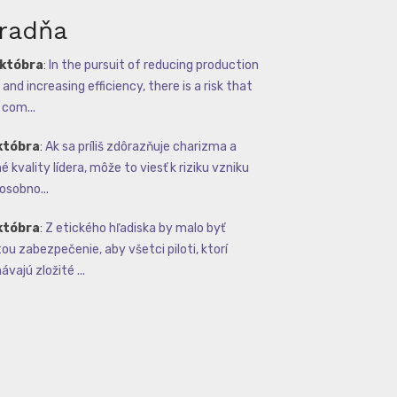
radňa
októbra
:
In the pursuit of reducing production
and increasing efficiency, there is a risk that
com...
któbra
:
Ak sa príliš zdôrazňuje charizma a
 kvality lídera, môže to viesť k riziku vzniku
osobno...
któbra
:
Z etického hľadiska by malo byť
tou zabezpečenie, aby všetci piloti, ktorí
vajú zložité ...