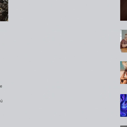
de
nú