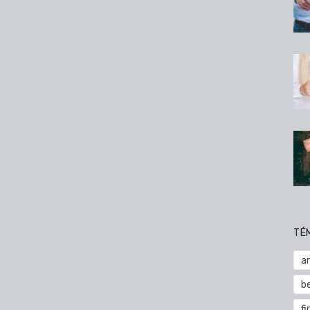
TÉ
a
b
fi