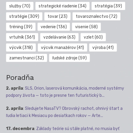
služby
(70)
strategické riadenie
(34)
stratégia
(39)
stratégie
(309)
tovar
(23)
tovaroznalectvo
(72)
tréning
(39)
vedenie
(136)
visenie
(58)
vrtuľník
(361)
vzdelávanie
(63)
vzlet
(60)
výcvik
(318)
výcvik manažérov
(41)
výroba
(41)
zamestnanci
(32)
ľudské zdroje
(59)
Poradňa
2. apríla
:
SLS, Orion, laserová komunikácia, moderné systémy
podpory života — toto je presne ten futuristický b...
2. apríla
:
Sledujete NasaTV? Obrovský rachot, ohnivý štart a
ľudia letiaci k Mesiacu po desiatkach rokov — Arte...
17. decembra
:
Základy teórie sú stále platné, no musia byť