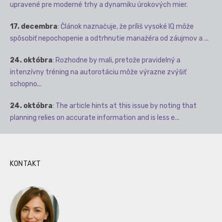
upravené pre moderné trhy a dynamiku úrokových mier.
17. decembra
:
Článok naznačuje, že príliš vysoké IQ môže
spôsobiť nepochopenie a odtrhnutie manažéra od záujmov a ...
24. októbra
:
Rozhodne by mali, pretože pravidelný a
intenzívny tréning na autorotáciu môže výrazne zvýšiť
schopno...
24. októbra
:
The article hints at this issue by noting that
planning relies on accurate information and is less e...
KONTAKT