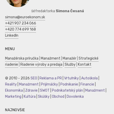
šéfredaktorka
Simona Česaná
simona@euroekonom.sk
+421 907 234 066
+420 774 699 168
LinkedIn
MENU
Manažérska príručka
|
Manažment
|
Manažér
|
Strategické
riadenie
|
Riadenie výroby a predaja
|
Služby
|
Kontakt
© 2010 - 2026
SEO
|
Reklama a PR
|
Vrtuľníky
|
Autoškola
|
Reality
|
Manažment
|
Prijímáčky
|
Podnikanie
|
Financie
|
Ekonomika
|
Zdravie
|
SWOT
|
Podnikateľský plán
|
Manažment
|
Marketing
|
Kultúra
|
Skúšky
|
Obchod
|
Dovolenka
NAJNOVŠIE