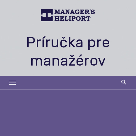
Skip
to
content
Príručka pre
manažérov