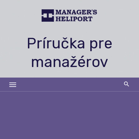
Skip
to
content
Príručka pre
manažérov