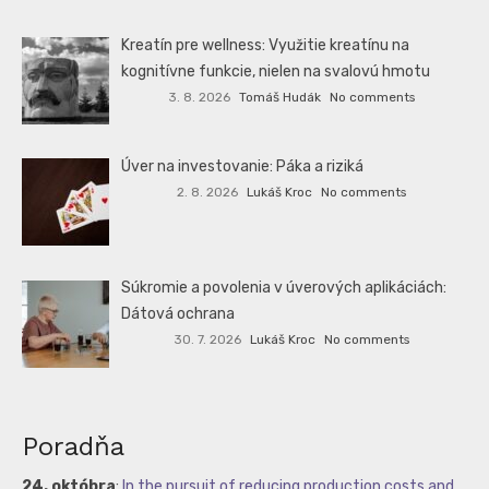
Kreatín pre wellness: Využitie kreatínu na
kognitívne funkcie, nielen na svalovú hmotu
3. 8. 2026
Tomáš Hudák
No comments
Úver na investovanie: Páka a riziká
2. 8. 2026
Lukáš Kroc
No comments
Súkromie a povolenia v úverových aplikáciách:
Dátová ochrana
30. 7. 2026
Lukáš Kroc
No comments
Poradňa
24. októbra
:
In the pursuit of reducing production costs and