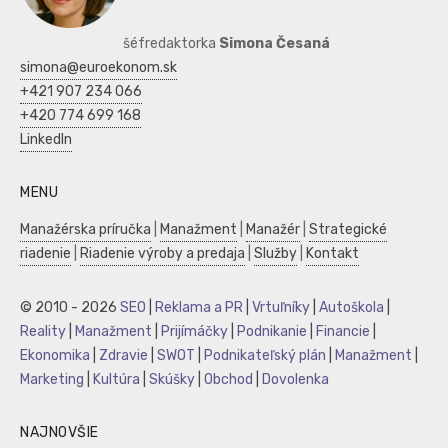
šéfredaktorka
Simona Česaná
simona@euroekonom.sk
+421 907 234 066
+420 774 699 168
LinkedIn
MENU
Manažérska príručka
|
Manažment
|
Manažér
|
Strategické
riadenie
|
Riadenie výroby a predaja
|
Služby
|
Kontakt
© 2010 - 2026
SEO
|
Reklama a PR
|
Vrtuľníky
|
Autoškola
|
Reality
|
Manažment
|
Prijímáčky
|
Podnikanie
|
Financie
|
Ekonomika
|
Zdravie
|
SWOT
|
Podnikateľský plán
|
Manažment
|
Marketing
|
Kultúra
|
Skúšky
|
Obchod
|
Dovolenka
NAJNOVŠIE