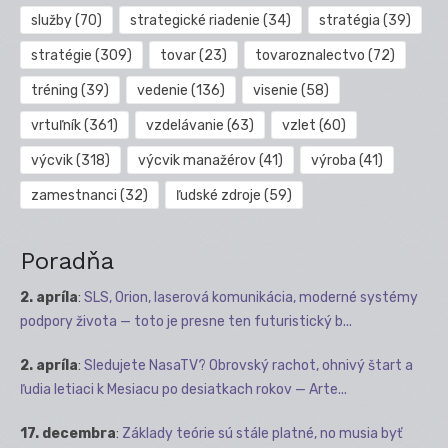
služby
(70)
strategické riadenie
(34)
stratégia
(39)
stratégie
(309)
tovar
(23)
tovaroznalectvo
(72)
tréning
(39)
vedenie
(136)
visenie
(58)
vrtuľník
(361)
vzdelávanie
(63)
vzlet
(60)
výcvik
(318)
výcvik manažérov
(41)
výroba
(41)
zamestnanci
(32)
ľudské zdroje
(59)
Poradňa
2. apríla
:
SLS, Orion, laserová komunikácia, moderné systémy
podpory života — toto je presne ten futuristický b...
2. apríla
:
Sledujete NasaTV? Obrovský rachot, ohnivý štart a
ľudia letiaci k Mesiacu po desiatkach rokov — Arte...
17. decembra
:
Základy teórie sú stále platné, no musia byť