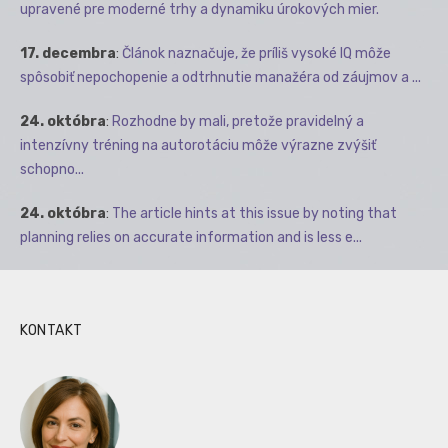
upravené pre moderné trhy a dynamiku úrokových mier.
17. decembra
:
Článok naznačuje, že príliš vysoké IQ môže
spôsobiť nepochopenie a odtrhnutie manažéra od záujmov a ...
24. októbra
:
Rozhodne by mali, pretože pravidelný a
intenzívny tréning na autorotáciu môže výrazne zvýšiť
schopno...
24. októbra
:
The article hints at this issue by noting that
planning relies on accurate information and is less e...
KONTAKT