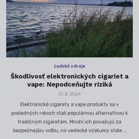
Ľudské zdroje
Škodlivosť elektronických cigariet a
vape: Nepodceňujte riziká
Posted
31. 8. 2024
on
Elektronické cigarety a vape produkty sa v
posledných rokoch stali populárnou alternatívou k
tradičným cigaretám. Mnohí ich považujú za
bezpečnejšiu voľbu, no vedecké výskumy stále …