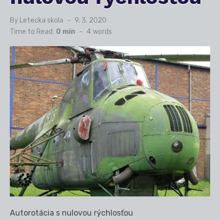
By
Letecka skola
Posted
9. 3. 2020
on
Time to Read:
0 min
-
4
words
Autorotácia s nulovou rýchlosťou