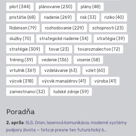
pilot
(344)
plánovanie
(230)
plány
(48)
pristátie
(68)
riadenie
(269)
risk
(33)
riziko
(40)
Robinson
(79)
rozhodovanie
(229)
schopnosti
(23)
služby
(70)
strategické riadenie
(34)
stratégia
(39)
stratégie
(309)
tovar
(23)
tovaroznalectvo
(72)
tréning
(39)
vedenie
(136)
visenie
(58)
vrtuľník
(361)
vzdelávanie
(63)
vzlet
(60)
výcvik
(318)
výcvik manažérov
(41)
výroba
(41)
zamestnanci
(32)
ľudské zdroje
(59)
Poradňa
2. apríla
:
SLS, Orion, laserová komunikácia, moderné systémy
podpory života — toto je presne ten futuristický b...