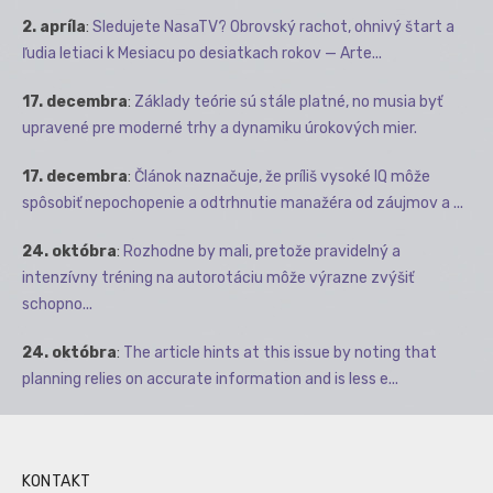
2. apríla
:
Sledujete NasaTV? Obrovský rachot, ohnivý štart a
ľudia letiaci k Mesiacu po desiatkach rokov — Arte...
17. decembra
:
Základy teórie sú stále platné, no musia byť
upravené pre moderné trhy a dynamiku úrokových mier.
17. decembra
:
Článok naznačuje, že príliš vysoké IQ môže
spôsobiť nepochopenie a odtrhnutie manažéra od záujmov a ...
24. októbra
:
Rozhodne by mali, pretože pravidelný a
intenzívny tréning na autorotáciu môže výrazne zvýšiť
schopno...
24. októbra
:
The article hints at this issue by noting that
planning relies on accurate information and is less e...
KONTAKT