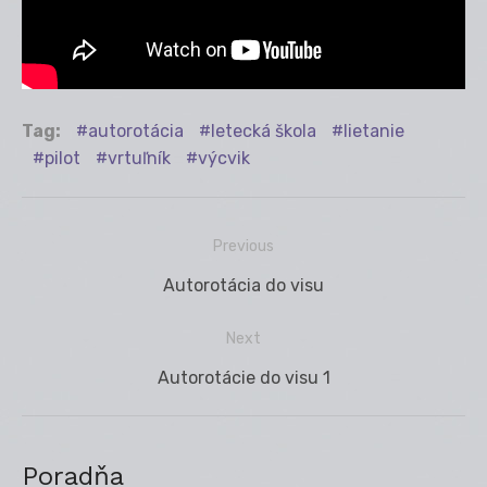
Tag:
autorotácia
letecká škola
lietanie
pilot
vrtuľník
výcvik
Previous
Navigácia
Previous
Autorotácia do visu
v
post:
článku
Next
Next
Autorotácie do visu 1
post:
Poradňa