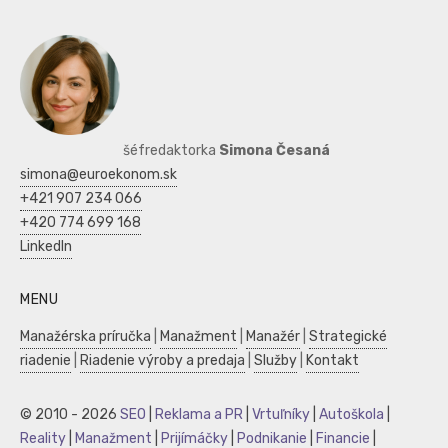
šéfredaktorka
Simona Česaná
simona@euroekonom.sk
+421 907 234 066
+420 774 699 168
LinkedIn
MENU
Manažérska príručka
|
Manažment
|
Manažér
|
Strategické
riadenie
|
Riadenie výroby a predaja
|
Služby
|
Kontakt
© 2010 - 2026
SEO
|
Reklama a PR
|
Vrtuľníky
|
Autoškola
|
Reality
|
Manažment
|
Prijímáčky
|
Podnikanie
|
Financie
|