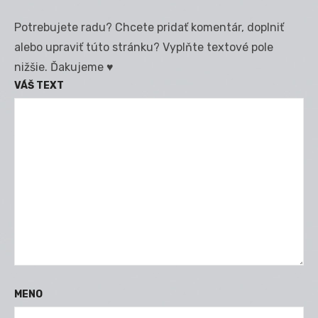
Potrebujete radu? Chcete pridať komentár, doplniť
alebo upraviť túto stránku? Vyplňte textové pole
nižšie. Ďakujeme ♥
VÁŠ TEXT
MENO