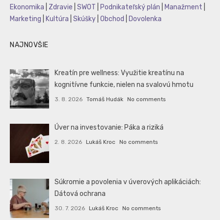
Ekonomika
|
Zdravie
|
SWOT
|
Podnikateľský plán
|
Manažment
|
Marketing
|
Kultúra
|
Skúšky
|
Obchod
|
Dovolenka
NAJNOVŠIE
Kreatín pre wellness: Využitie kreatínu na
kognitívne funkcie, nielen na svalovú hmotu
3. 8. 2026
Tomáš Hudák
No comments
Úver na investovanie: Páka a riziká
2. 8. 2026
Lukáš Kroc
No comments
Súkromie a povolenia v úverových aplikáciách:
Dátová ochrana
30. 7. 2026
Lukáš Kroc
No comments