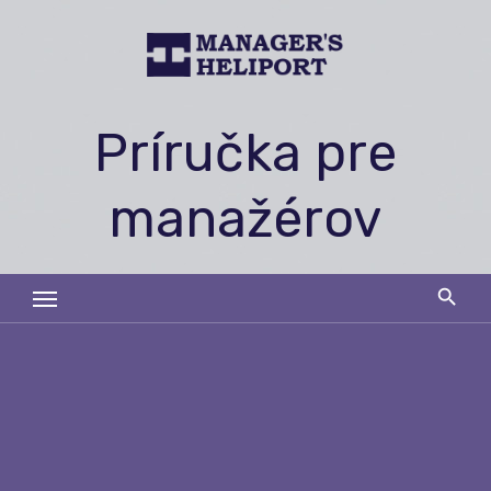
Skip
to
content
Príručka pre
manažérov