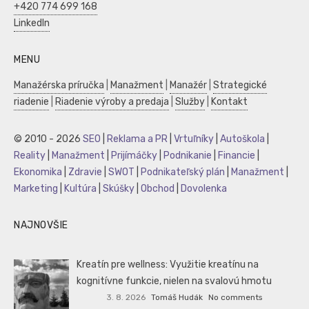
+420 774 699 168
LinkedIn
MENU
Manažérska príručka
|
Manažment
|
Manažér
|
Strategické
riadenie
|
Riadenie výroby a predaja
|
Služby
|
Kontakt
© 2010 - 2026
SEO
|
Reklama a PR
|
Vrtuľníky
|
Autoškola
|
Reality
|
Manažment
|
Prijímáčky
|
Podnikanie
|
Financie
|
Ekonomika
|
Zdravie
|
SWOT
|
Podnikateľský plán
|
Manažment
|
Marketing
|
Kultúra
|
Skúšky
|
Obchod
|
Dovolenka
NAJNOVŠIE
Kreatín pre wellness: Využitie kreatínu na
kognitívne funkcie, nielen na svalovú hmotu
3. 8. 2026
Tomáš Hudák
No comments