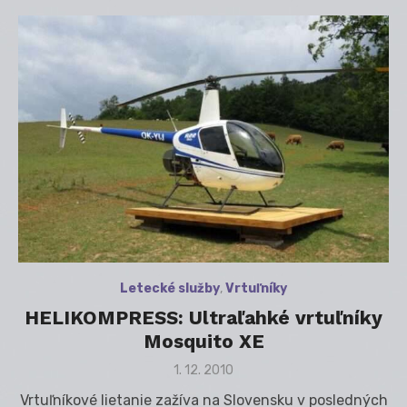
Letecké služby
,
Vrtuľníky
HELIKOMPRESS: Ultraľahké vrtuľníky
Mosquito XE
Posted
1. 12. 2010
on
Vrtuľníkové lietanie zažíva na Slovensku v posledných