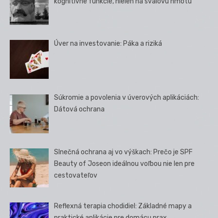
kognitívne funkcie, nielen na svalovú hmotu
Úver na investovanie: Páka a riziká
Súkromie a povolenia v úverových aplikáciách:
Dátová ochrana
Slnečná ochrana aj vo výškach: Prečo je SPF
Beauty of Joseon ideálnou voľbou nie len pre
cestovateľov
Reflexná terapia chodidiel: Základné mapy a
praktické aplikácie pre domácu prax