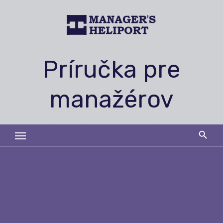
Skip
to
content
Príručka pre
manažérov