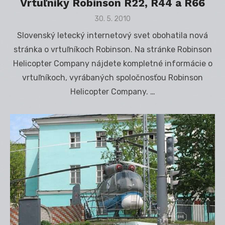
Vrtuľníky Robinson R22, R44 a R66
Posted
30. 5. 2010
on
Slovenský letecký internetový svet obohatila nová
stránka o vrtuľníkoch Robinson. Na stránke Robinson
Helicopter Company nájdete kompletné informácie o
vrtuľníkoch, vyrábaných spoločnosťou Robinson
Helicopter Company. …