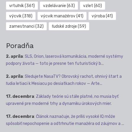
vrtuľník
(361)
vzdelávanie
(63)
vzlet
(60)
výcvik
(318)
výcvik manažérov
(41)
výroba
(41)
zamestnanci
(32)
ľudské zdroje
(59)
Poradňa
2. apríla
:
SLS, Orion, laserová komunikácia, moderné systémy
podpory života — toto je presne ten futuristický b...
2. apríla
:
Sledujete NasaTV? Obrovský rachot, ohnivý štart a
ľudia letiaci k Mesiacu po desiatkach rokov — Arte...
17. decembra
:
Základy teórie sú stále platné, no musia byť
upravené pre moderné trhy a dynamiku úrokových mier.
17. decembra
:
Článok naznačuje, že príliš vysoké IQ môže
spôsobiť nepochopenie a odtrhnutie manažéra od záujmov a ...