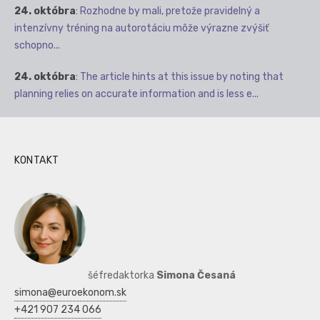
24. októbra
:
Rozhodne by mali, pretože pravidelný a
intenzívny tréning na autorotáciu môže výrazne zvýšiť
schopno...
24. októbra
:
The article hints at this issue by noting that
planning relies on accurate information and is less e...
KONTAKT
šéfredaktorka
Simona Česaná
simona@euroekonom.sk
+421 907 234 066