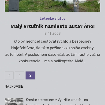
Letecké služby
Malý vrtuľník namiesto auta? Áno!
Posted
8. 11. 2009
on
Kto by nechcel cestovať rýchlo a bezpečne?
Najefektívnejšie túto požiadavku spĺňa osobný
automobil. V poslednom čase však autám rastie vážna
konkurencia – malá helikoptéra. Malé …
‹
1
2
Stránkovanie
príspevkov
NAJNOVŠIE
Kreatín pre wellness: Využitie kreatínu na