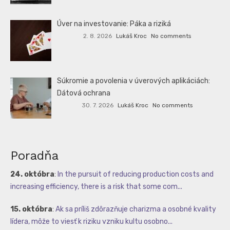
Úver na investovanie: Páka a riziká
2. 8. 2026
Lukáš Kroc
No comments
Súkromie a povolenia v úverových aplikáciách:
Dátová ochrana
30. 7. 2026
Lukáš Kroc
No comments
Poradňa
24. októbra
:
In the pursuit of reducing production costs and
increasing efficiency, there is a risk that some com...
15. októbra
:
Ak sa príliš zdôrazňuje charizma a osobné kvality
lídera, môže to viesť k riziku vzniku kultu osobno...