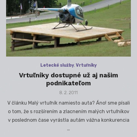
Letecké služby
,
Vrtuľníky
Vrtuľníky dostupné už aj našim
podnikateľom
Posted
8. 2. 2011
on
V článku Malý vrtuľník namiesto auta? Áno! sme písali
o tom, že s rozšírením a zlacnením malých vrtuľníkov
v poslednom čase vyrástla autám vážna konkurencia
…