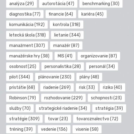
analýza
(29)
autorotácia
(47)
benchmarking
(30)
diagnostika
(77)
financie
(64)
kariéra
(45)
komunikácia
(192)
kontrola
(318)
letecká škola
(318)
lietanie
(344)
manažment
(307)
manažér
(87)
manažérske hry
(38)
MIS
(41)
organizovanie
(87)
osobnosť
(25)
personalistika
(28)
personál
(34)
pilot
(344)
plánovanie
(230)
plány
(48)
pristátie
(68)
riadenie
(269)
risk
(33)
riziko
(40)
Robinson
(79)
rozhodovanie
(229)
schopnosti
(23)
služby
(70)
strategické riadenie
(34)
stratégia
(39)
stratégie
(309)
tovar
(23)
tovaroznalectvo
(72)
tréning
(39)
vedenie
(136)
visenie
(58)