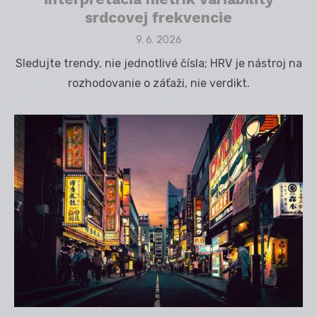
srdcovej frekvencie
Posted
9. 6. 2026
on
Sledujte trendy, nie jednotlivé čísla; HRV je nástroj na
rozhodovanie o záťaži, nie verdikt.