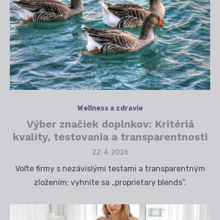
Wellness a zdravie
Výber značiek doplnkov: Kritériá
kvality, testovania a transparentnosti
Posted
22. 4. 2026
on
Voľte firmy s nezávislými testami a transparentným
zložením; vyhnite sa „proprietary blends“.