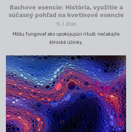
Bachove esencie: História, využitie a
súčasný pohľad na kvetinové esencie
Posted
15. 1. 2026
on
Môžu fungovať ako upokojujúci rituál; nečakajte
klinické účinky.