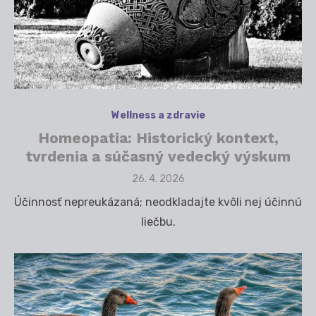
Wellness a zdravie
Homeopatia: Historický kontext,
tvrdenia a súčasný vedecký výskum
Posted
26. 4. 2026
on
Účinnosť nepreukázaná; neodkladajte kvôli nej účinnú
liečbu.