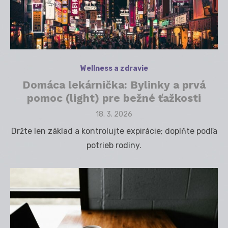
Wellness a zdravie
Domáca lekárnička: Bylinky a prvá
pomoc (light) pre bežné ťažkosti
Posted
18. 3. 2026
on
Držte len základ a kontrolujte expirácie; doplňte podľa
potrieb rodiny.