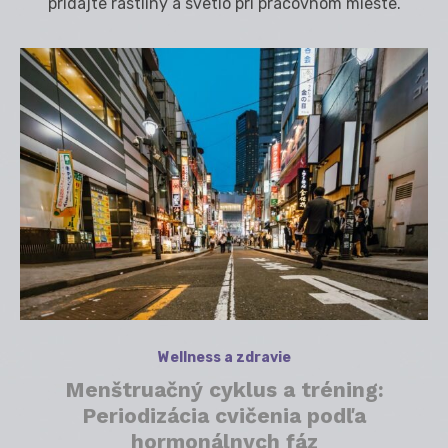
pridajte rastliny a svetlo pri pracovnom mieste.
Wellness a zdravie
Menštruačný cyklus a tréning:
Periodizácia cvičenia podľa
hormonálnych fáz