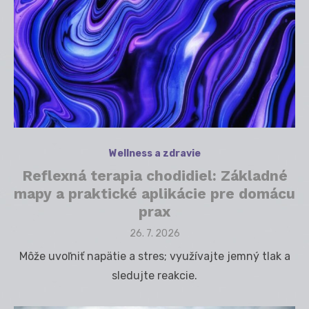
Wellness a zdravie
Reflexná terapia chodidiel: Základné
mapy a praktické aplikácie pre domácu
prax
Posted
26. 7. 2026
on
Môže uvoľniť napätie a stres; využívajte jemný tlak a
sledujte reakcie.