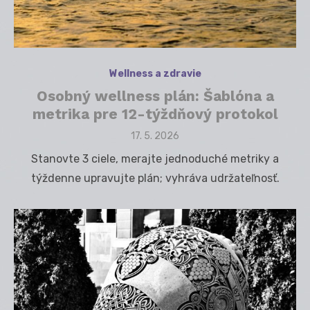
Wellness a zdravie
Osobný wellness plán: Šablóna a
metrika pre 12-týždňový protokol
Posted
17. 5. 2026
on
Stanovte 3 ciele, merajte jednoduché metriky a
týždenne upravujte plán; vyhráva udržateľnosť.