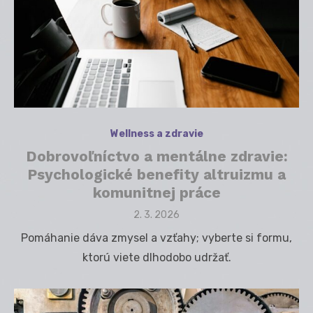
Wellness a zdravie
Dobrovoľníctvo a mentálne zdravie:
Psychologické benefity altruizmu a
komunitnej práce
Posted
2. 3. 2026
on
Pomáhanie dáva zmysel a vzťahy; vyberte si formu,
ktorú viete dlhodobo udržať.