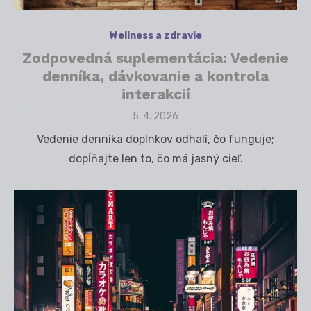
Wellness a zdravie
Zodpovedná suplementácia: Vedenie
denníka, dávkovanie a kontrola
interakcií
Posted
5. 4. 2026
on
Vedenie denníka doplnkov odhalí, čo funguje;
dopĺňajte len to, čo má jasný cieľ.