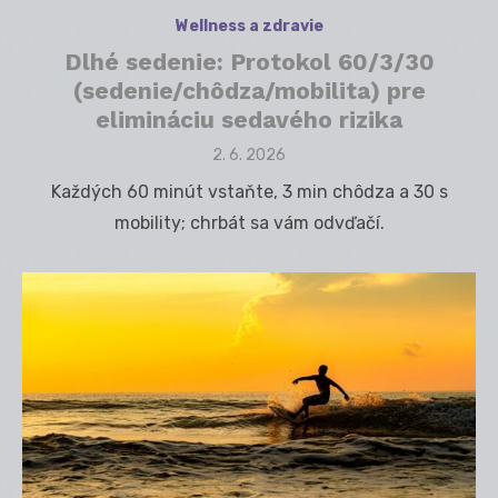
Wellness a zdravie
Dlhé sedenie: Protokol 60/3/30
(sedenie/chôdza/mobilita) pre
elimináciu sedavého rizika
Posted
2. 6. 2026
on
Každých 60 minút vstaňte, 3 min chôdza a 30 s
mobility; chrbát sa vám odvďačí.