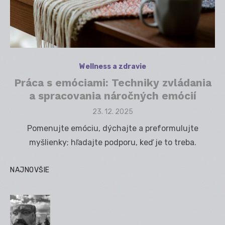
Wellness a zdravie
Práca s emóciami: Techniky zvládania
a spracovania náročných emócií
Posted
23. 12. 2025
on
Pomenujte emóciu, dýchajte a preformulujte
myšlienky; hľadajte podporu, keď je to treba.
NAJNOVŠIE