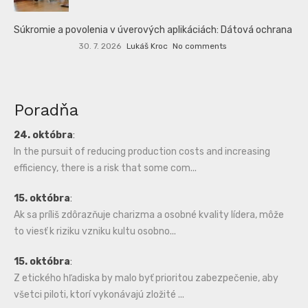
Súkromie a povolenia v úverových aplikáciách: Dátová ochrana
30. 7. 2026
Lukáš Kroc
No comments
Poradňa
24. októbra
:
In the pursuit of reducing production costs and increasing
efficiency, there is a risk that some com...
15. októbra
:
Ak sa príliš zdôrazňuje charizma a osobné kvality lídera, môže
to viesť k riziku vzniku kultu osobno...
15. októbra
:
Z etického hľadiska by malo byť prioritou zabezpečenie, aby
všetci piloti, ktorí vykonávajú zložité ...