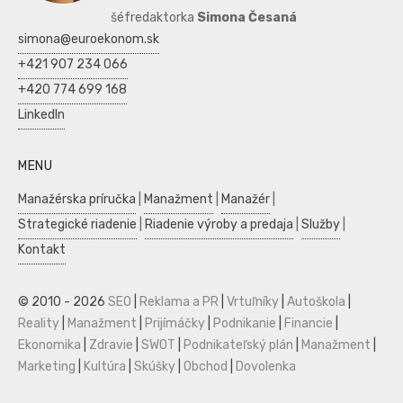
šéfredaktorka
Simona Česaná
simona@euroekonom.sk
+421 907 234 066
+420 774 699 168
LinkedIn
MENU
Manažérska príručka
|
Manažment
|
Manažér
|
Strategické riadenie
|
Riadenie výroby a predaja
|
Služby
|
Kontakt
© 2010 - 2026
SEO
|
Reklama a PR
|
Vrtuľníky
|
Autoškola
|
Reality
|
Manažment
|
Prijímáčky
|
Podnikanie
|
Financie
|
Ekonomika
|
Zdravie
|
SWOT
|
Podnikateľský plán
|
Manažment
|
Marketing
|
Kultúra
|
Skúšky
|
Obchod
|
Dovolenka