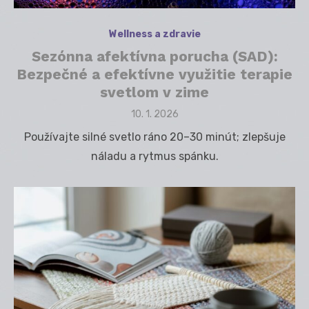
Wellness a zdravie
Sezónna afektívna porucha (SAD):
Bezpečné a efektívne využitie terapie
svetlom v zime
Posted
10. 1. 2026
on
Používajte silné svetlo ráno 20–30 minút; zlepšuje
náladu a rytmus spánku.