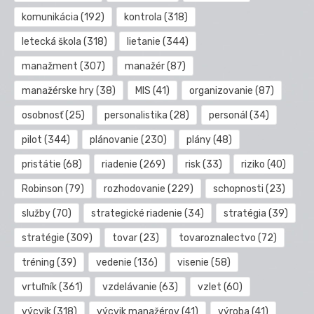
komunikácia
(192)
kontrola
(318)
letecká škola
(318)
lietanie
(344)
manažment
(307)
manažér
(87)
manažérske hry
(38)
MIS
(41)
organizovanie
(87)
osobnosť
(25)
personalistika
(28)
personál
(34)
pilot
(344)
plánovanie
(230)
plány
(48)
pristátie
(68)
riadenie
(269)
risk
(33)
riziko
(40)
Robinson
(79)
rozhodovanie
(229)
schopnosti
(23)
služby
(70)
strategické riadenie
(34)
stratégia
(39)
stratégie
(309)
tovar
(23)
tovaroznalectvo
(72)
tréning
(39)
vedenie
(136)
visenie
(58)
vrtuľník
(361)
vzdelávanie
(63)
vzlet
(60)
výcvik
(318)
výcvik manažérov
(41)
výroba
(41)