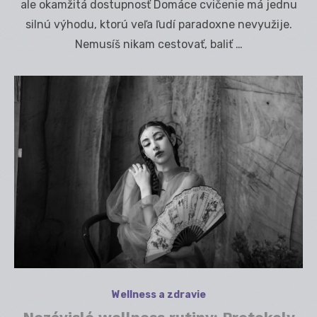
ale okamžitá dostupnosť Domáce cvičenie má jednu
silnú výhodu, ktorú veľa ľudí paradoxne nevyužije.
Nemusíš nikam cestovať, baliť …
Wellness a zdravie