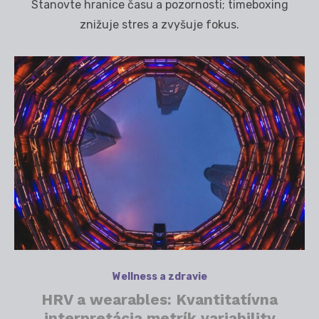
Stanovte hranice času a pozornosti; timeboxing
znižuje stres a zvyšuje fokus.
Wellness a zdravie
HRV a wearables: Kvantitatívna
interpretácia metrík variability