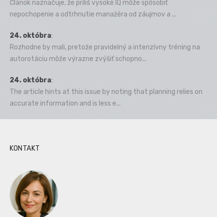
Článok naznačuje, že príliš vysoké IQ môže spôsobiť
nepochopenie a odtrhnutie manažéra od záujmov a ...
24. októbra
:
Rozhodne by mali, pretože pravidelný a intenzívny tréning na
autorotáciu môže výrazne zvýšiť schopno...
24. októbra
:
The article hints at this issue by noting that planning relies on
accurate information and is less e...
KONTAKT