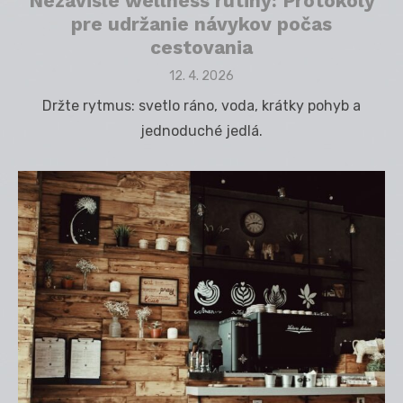
Nezávislé wellness rutiny: Protokoly
pre udržanie návykov počas
cestovania
Posted
12. 4. 2026
on
Držte rytmus: svetlo ráno, voda, krátky pohyb a
jednoduché jedlá.