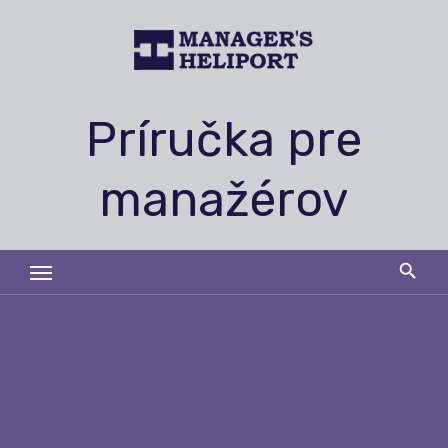
Skip
to
content
Príručka pre
manažérov