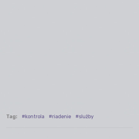
Tag:
kontrola
riadenie
služby