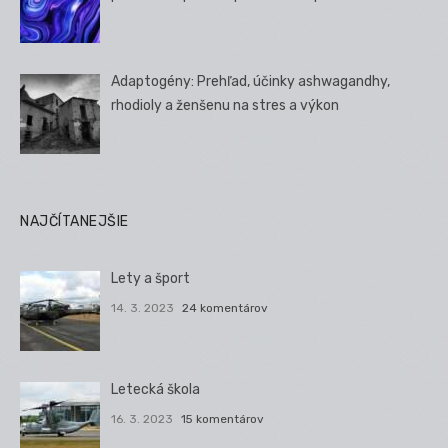
Adaptogény: Prehľad, účinky ashwagandhy,
rhodioly a ženšenu na stres a výkon
NAJČÍTANEJŠIE
Lety a šport
14. 3. 2023
24 komentárov
Letecká škola
16. 3. 2023
15 komentárov