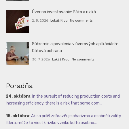
Úver na investovanie: Páka a riziká
2. 8. 2026
Lukáš Kroc
No comments
Súkromie a povolenia v úverových aplikáciách:
Dátová ochrana
30. 7. 2026
Lukáš Kroc
No comments
Poradňa
24. októbra
:
In the pursuit of reducing production costs and
increasing efficiency, there is a risk that some com...
15. októbra
:
Ak sa príliš zdôrazňuje charizma a osobné kvality
lídera, môže to viesť k riziku vzniku kultu osobno...