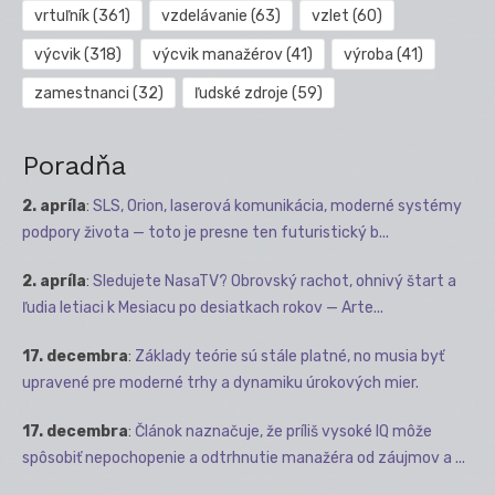
vrtuľník
(361)
vzdelávanie
(63)
vzlet
(60)
výcvik
(318)
výcvik manažérov
(41)
výroba
(41)
zamestnanci
(32)
ľudské zdroje
(59)
Poradňa
2. apríla
:
SLS, Orion, laserová komunikácia, moderné systémy
podpory života — toto je presne ten futuristický b...
2. apríla
:
Sledujete NasaTV? Obrovský rachot, ohnivý štart a
ľudia letiaci k Mesiacu po desiatkach rokov — Arte...
17. decembra
:
Základy teórie sú stále platné, no musia byť
upravené pre moderné trhy a dynamiku úrokových mier.
17. decembra
:
Článok naznačuje, že príliš vysoké IQ môže
spôsobiť nepochopenie a odtrhnutie manažéra od záujmov a ...