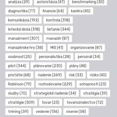
analýza
(29)
autorotácia
(47)
benchmarking
(30)
diagnostika
(77)
financie
(64)
kariéra
(45)
komunikácia
(192)
kontrola
(318)
letecká škola
(318)
lietanie
(344)
manažment
(307)
manažér
(87)
manažérske hry
(38)
MIS
(41)
organizovanie
(87)
osobnosť
(25)
personalistika
(28)
personál
(34)
pilot
(344)
plánovanie
(230)
plány
(48)
pristátie
(68)
riadenie
(269)
risk
(33)
riziko
(40)
Robinson
(79)
rozhodovanie
(229)
schopnosti
(23)
služby
(70)
strategické riadenie
(34)
stratégia
(39)
stratégie
(309)
tovar
(23)
tovaroznalectvo
(72)
tréning
(39)
vedenie
(136)
visenie
(58)