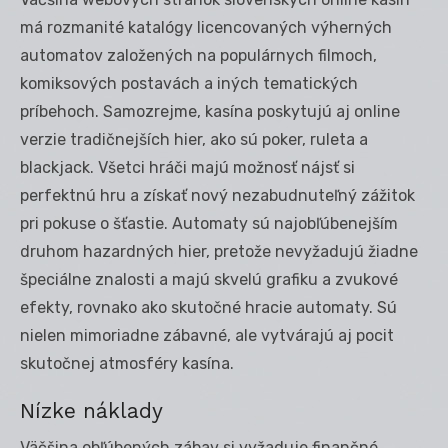
má rozmanité katalógy licencovaných výherných
automatov založených na populárnych filmoch,
komiksových postavách a iných tematických
príbehoch. Samozrejme, kasína poskytujú aj online
verzie tradičnejších hier, ako sú poker, ruleta a
blackjack. Všetci hráči majú možnosť nájsť si
perfektnú hru a získať nový nezabudnuteľný zážitok
pri pokuse o šťastie. Automaty sú najobľúbenejším
druhom hazardných hier, pretože nevyžadujú žiadne
špeciálne znalosti a majú skvelú grafiku a zvukové
efekty, rovnako ako skutočné hracie automaty. Sú
nielen mimoriadne zábavné, ale vytvárajú aj pocit
skutočnej atmosféry kasína.
Nízke náklady
Väčšina obľúbených zábav si vyžaduje finančné