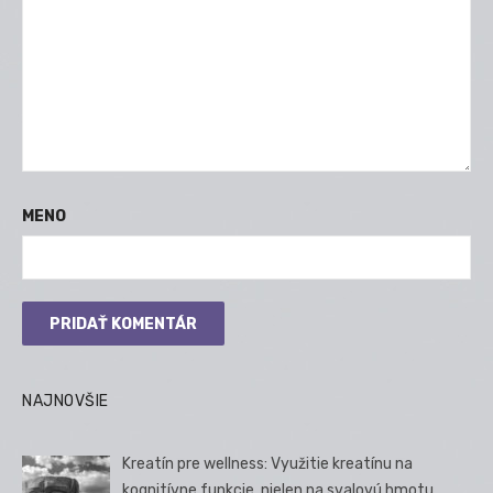
MENO
NAJNOVŠIE
Kreatín pre wellness: Využitie kreatínu na
kognitívne funkcie, nielen na svalovú hmotu