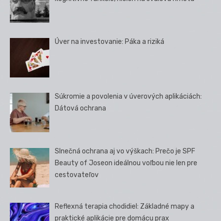
Úver na investovanie: Páka a riziká
Súkromie a povolenia v úverových aplikáciách:
Dátová ochrana
Slnečná ochrana aj vo výškach: Prečo je SPF
Beauty of Joseon ideálnou voľbou nie len pre
cestovateľov
Reflexná terapia chodidiel: Základné mapy a
praktické aplikácie pre domácu prax