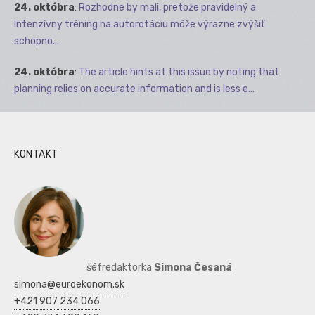
24. októbra
:
Rozhodne by mali, pretože pravidelný a
intenzívny tréning na autorotáciu môže výrazne zvýšiť
schopno...
24. októbra
:
The article hints at this issue by noting that
planning relies on accurate information and is less e...
KONTAKT
šéfredaktorka
Simona Česaná
simona@euroekonom.sk
+421 907 234 066