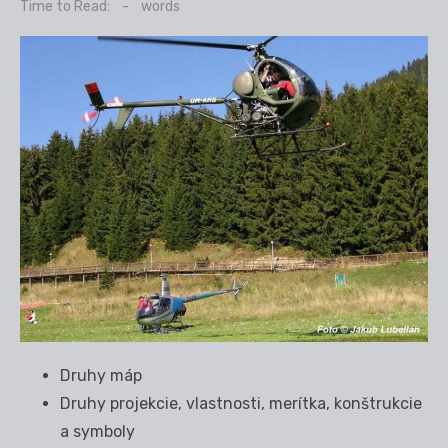
on
Time to Read:
-
words
Druhy máp
Druhy projekcie, vlastnosti, merítka, konštrukcie
a symboly