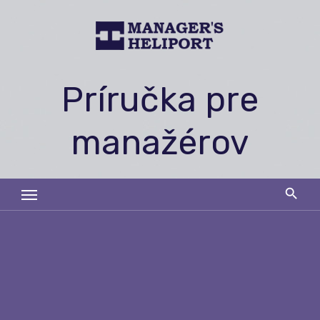
Skip
to
content
Príručka pre
manažérov