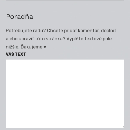
Poradňa
Potrebujete radu? Chcete pridať komentár, doplniť
alebo upraviť túto stránku? Vyplňte textové pole
nižšie. Ďakujeme ♥
VÁŠ TEXT