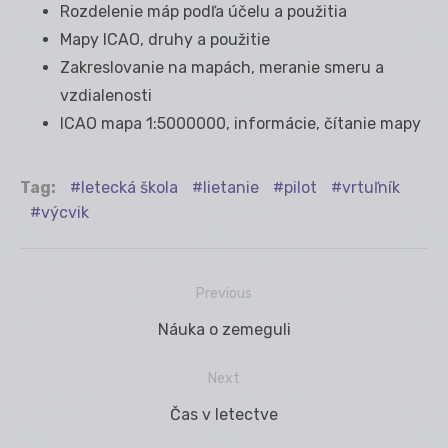
Rozdelenie máp podľa účelu a použitia
Mapy ICAO, druhy a použitie
Zakreslovanie na mapách, meranie smeru a
vzdialenosti
ICAO mapa 1:5000000, informácie, čítanie mapy
Tag:
letecká škola
lietanie
pilot
vrtuľník
výcvik
Previous
Navigácia
Previous
Náuka o zemeguli
v
post:
článku
Next
Next
Čas v letectve
post: