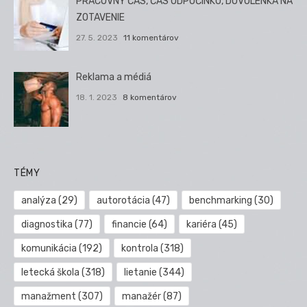
PRACOVNÝ ČAS, ČAS ODPOČINKU, DOVOLENKA NA
ZOTAVENIE
27. 5. 2023
11 komentárov
Reklama a médiá
18. 1. 2023
8 komentárov
TÉMY
analýza
(29)
autorotácia
(47)
benchmarking
(30)
diagnostika
(77)
financie
(64)
kariéra
(45)
komunikácia
(192)
kontrola
(318)
letecká škola
(318)
lietanie
(344)
manažment
(307)
manažér
(87)