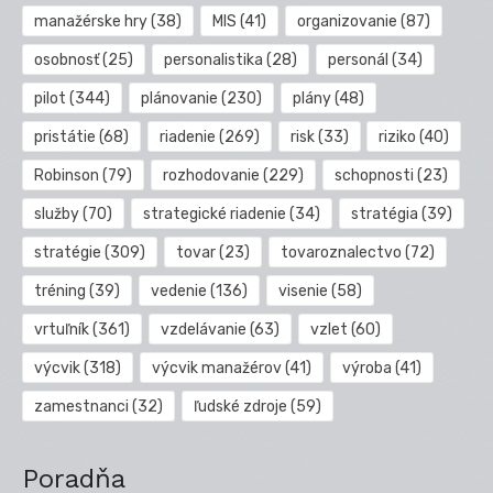
manažérske hry
(38)
MIS
(41)
organizovanie
(87)
osobnosť
(25)
personalistika
(28)
personál
(34)
pilot
(344)
plánovanie
(230)
plány
(48)
pristátie
(68)
riadenie
(269)
risk
(33)
riziko
(40)
Robinson
(79)
rozhodovanie
(229)
schopnosti
(23)
služby
(70)
strategické riadenie
(34)
stratégia
(39)
stratégie
(309)
tovar
(23)
tovaroznalectvo
(72)
tréning
(39)
vedenie
(136)
visenie
(58)
vrtuľník
(361)
vzdelávanie
(63)
vzlet
(60)
výcvik
(318)
výcvik manažérov
(41)
výroba
(41)
zamestnanci
(32)
ľudské zdroje
(59)
Poradňa