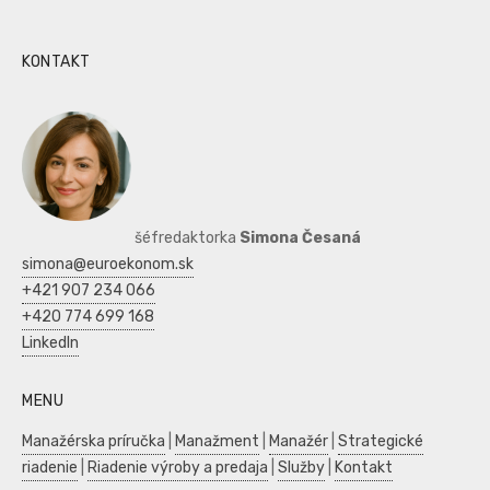
KONTAKT
šéfredaktorka
Simona Česaná
simona@euroekonom.sk
+421 907 234 066
+420 774 699 168
LinkedIn
MENU
Manažérska príručka
|
Manažment
|
Manažér
|
Strategické
riadenie
|
Riadenie výroby a predaja
|
Služby
|
Kontakt