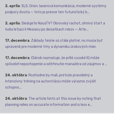
2. apríla
:
SLS, Orion, laserová komunikácia, moderné systémy
podpory života — toto je presne ten futuristický b...
2. apríla
:
Sledujete NasaTV? Obrovský rachot, ohnivý štart a
ľudia letiaci k Mesiacu po desiatkach rokov — Arte...
17. decembra
:
Základy teórie sú stále platné, no musia byť
upravené pre moderné trhy a dynamiku úrokových mier.
17. decembra
:
Článok naznačuje, že príliš vysoké IQ môže
spôsobiť nepochopenie a odtrhnutie manažéra od záujmov a ...
24. októbra
:
Rozhodne by mali, pretože pravidelný a
intenzívny tréning na autorotáciu môže výrazne zvýšiť
schopno...
24. októbra
:
The article hints at this issue by noting that
planning relies on accurate information and is less e...