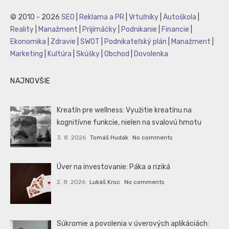
© 2010 - 2026
SEO
|
Reklama a PR
|
Vrtuľníky
|
Autoškola
|
Reality
|
Manažment
|
Prijímáčky
|
Podnikanie
|
Financie
|
Ekonomika
|
Zdravie
|
SWOT
|
Podnikateľský plán
|
Manažment
|
Marketing
|
Kultúra
|
Skúšky
|
Obchod
|
Dovolenka
NAJNOVŠIE
Kreatín pre wellness: Využitie kreatínu na
kognitívne funkcie, nielen na svalovú hmotu
3. 8. 2026
Tomáš Hudák
No comments
Úver na investovanie: Páka a riziká
2. 8. 2026
Lukáš Kroc
No comments
Súkromie a povolenia v úverových aplikáciách: