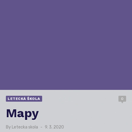
LETECKÁ ŠKOLA
0
Mapy
By
Letecka skola
Posted
9. 3. 2020