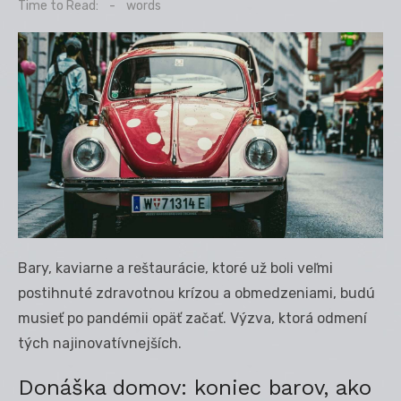
on
Time to Read:
-
words
Bary, kaviarne a reštaurácie, ktoré už boli veľmi
postihnuté zdravotnou krízou a obmedzeniami, budú
musieť po pandémii opäť začať. Výzva, ktorá odmení
tých najinovatívnejších.
Donáška domov: koniec barov, ako