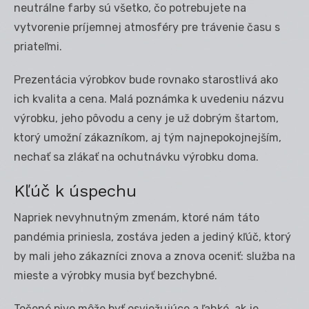
neutrálne farby sú všetko, čo potrebujete na
vytvorenie príjemnej atmosféry pre trávenie času s
priateľmi.
Prezentácia výrobkov bude rovnako starostlivá ako
ich kvalita a cena. Malá poznámka k uvedeniu názvu
výrobku, jeho pôvodu a ceny je už dobrým štartom,
ktorý umožní zákazníkom, aj tým najnepokojnejším,
nechať sa zlákať na ochutnávku výrobku doma.
Kľúč k úspechu
Napriek nevyhnutným zmenám, ktoré nám táto
pandémia priniesla, zostáva jeden a jediný kľúč, ktorý
by mali jeho zákazníci znova a znova oceniť: služba na
mieste a výrobky musia byť bezchybné.
Točené pivo môže byť osviežujúce a ľahké, ak je