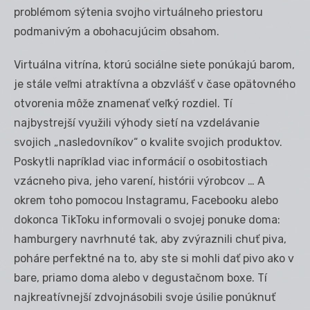
problémom sýtenia svojho virtuálneho priestoru
podmanivým a obohacujúcim obsahom.
Virtuálna vitrína, ktorú sociálne siete ponúkajú barom,
je stále veľmi atraktívna a obzvlášť v čase opätovného
otvorenia môže znamenať veľký rozdiel. Tí
najbystrejší využili výhody sietí na vzdelávanie
svojich „nasledovníkov“ o kvalite svojich produktov.
Poskytli napríklad viac informácií o osobitostiach
vzácneho piva, jeho varení, histórii výrobcov … A
okrem toho pomocou Instagramu, Facebooku alebo
dokonca TikToku informovali o svojej ponuke doma:
hamburgery navrhnuté tak, aby zvýraznili chuť piva,
poháre perfektné na to, aby ste si mohli dať pivo ako v
bare, priamo doma alebo v degustačnom boxe. Tí
najkreatívnejší zdvojnásobili svoje úsilie ponúknuť