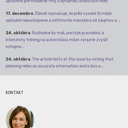
upravené pre moderné trhy a dynamiku úrokových mier.
17. decembra
:
Článok naznačuje, že príliš vysoké IQ môže
spôsobiť nepochopenie a odtrhnutie manažéra od záujmov a ...
24. októbra
:
Rozhodne by mali, pretože pravidelný a
intenzívny tréning na autorotáciu môže výrazne zvýšiť
schopno...
24. októbra
:
The article hints at this issue by noting that
planning relies on accurate information and is less e...
KONTAKT