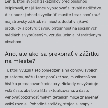
Len tí, ktorí svojich zákazníkov pred obsluhou
inšpirovali, majú šancu vybudovať si trvalé dedičstvo.
A ak naozaj chcete vyniknúť, musíte teraz ponúknuť
majstrovský zážitok na mieste, dodať vlajkové
produkty a potvrdiť svoju prítomnosť na sociálnych
médiách s vybrúseným, vzrušujúcim a interaktívnym
obsahom.
Áno, ale ako sa prekonať v zážitku
na mieste?
Tí, ktorí využili tieto obmedzenia na obnovu svojich
priestorov, môžu teraz ponúkať svojim zákazníkom
čisté a prepracované priestory. Niekedy nevyžaduje
veľa času, aby bola lišta aktualizovaná, a často
venovať pozornosť malým detailom môže znamenať
veľký rozdiel. Pohodlné stoličky, stojacie lampy a