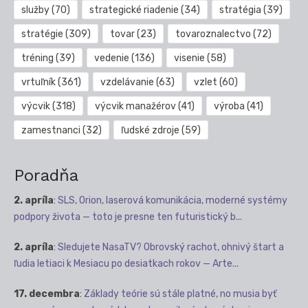
služby
(70)
strategické riadenie
(34)
stratégia
(39)
stratégie
(309)
tovar
(23)
tovaroznalectvo
(72)
tréning
(39)
vedenie
(136)
visenie
(58)
vrtuľník
(361)
vzdelávanie
(63)
vzlet
(60)
výcvik
(318)
výcvik manažérov
(41)
výroba
(41)
zamestnanci
(32)
ľudské zdroje
(59)
Poradňa
2. apríla
:
SLS, Orion, laserová komunikácia, moderné systémy
podpory života — toto je presne ten futuristický b...
2. apríla
:
Sledujete NasaTV? Obrovský rachot, ohnivý štart a
ľudia letiaci k Mesiacu po desiatkach rokov — Arte...
17. decembra
:
Základy teórie sú stále platné, no musia byť