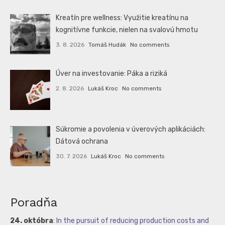
Kreatín pre wellness: Využitie kreatínu na
kognitívne funkcie, nielen na svalovú hmotu
3. 8. 2026
Tomáš Hudák
No comments
Úver na investovanie: Páka a riziká
2. 8. 2026
Lukáš Kroc
No comments
Súkromie a povolenia v úverových aplikáciách:
Dátová ochrana
30. 7. 2026
Lukáš Kroc
No comments
Poradňa
24. októbra
:
In the pursuit of reducing production costs and