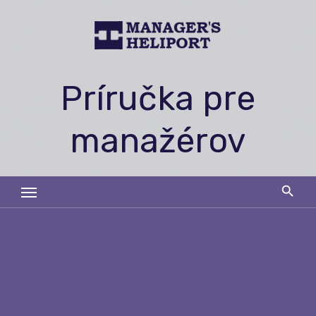
Skip
to
content
Príručka pre
manažérov