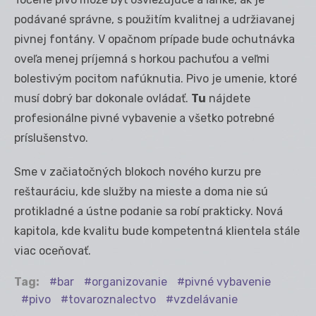
podávané správne, s použitím kvalitnej a udržiavanej
pivnej fontány. V opačnom prípade bude ochutnávka
oveľa menej príjemná s horkou pachuťou a veľmi
bolestivým pocitom nafúknutia. Pivo je umenie, ktoré
musí dobrý bar dokonale ovládať.
Tu
nájdete
profesionálne pivné vybavenie a všetko potrebné
príslušenstvo.
Sme v začiatočných blokoch nového kurzu pre
reštauráciu, kde služby na mieste a doma nie sú
protikladné a ústne podanie sa robí prakticky. Nová
kapitola, kde kvalitu bude kompetentná klientela stále
viac oceňovať.
Tag:
bar
organizovanie
pivné vybavenie
pivo
tovaroznalectvo
vzdelávanie