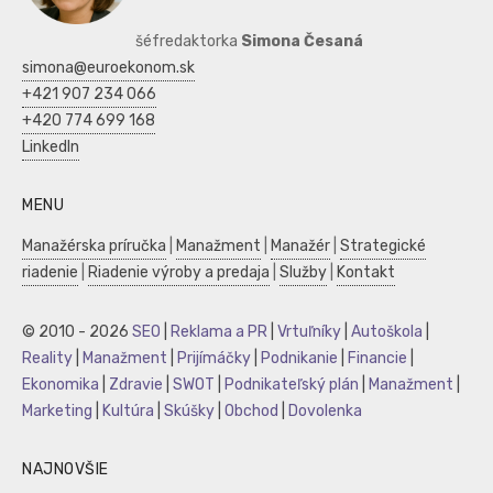
šéfredaktorka
Simona Česaná
simona@euroekonom.sk
+421 907 234 066
+420 774 699 168
LinkedIn
MENU
Manažérska príručka
|
Manažment
|
Manažér
|
Strategické
riadenie
|
Riadenie výroby a predaja
|
Služby
|
Kontakt
© 2010 - 2026
SEO
|
Reklama a PR
|
Vrtuľníky
|
Autoškola
|
Reality
|
Manažment
|
Prijímáčky
|
Podnikanie
|
Financie
|
Ekonomika
|
Zdravie
|
SWOT
|
Podnikateľský plán
|
Manažment
|
Marketing
|
Kultúra
|
Skúšky
|
Obchod
|
Dovolenka
NAJNOVŠIE