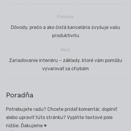
Previous
Navigácia
Previous
Dôvody, prečo a ako čistá kancelária zvyšuje vašu
v
post:
produktivitu
článku
Next
Next
Zariaďovanie interiéru – základy, ktoré vám pomôžu
post:
vyvarovať sa chybám
Poradňa
Potrebujete radu? Chcete pridať komentár, doplniť
alebo upraviť túto stránku? Vyplňte textové pole
nižšie. Ďakujeme ♥