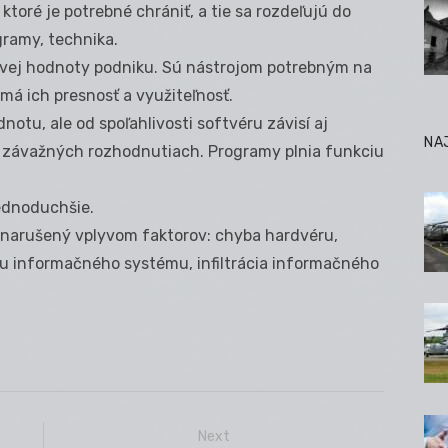
toré je potrebné chrániť, a tie sa rozdeľujú do
gramy, technika.
kovej hodnoty podniku. Sú nástrojom potrebným na
má ich presnosť a využiteľnosť.
otu, ale od spoľahlivosti softvéru závisí aj
NA
ri závažných rozhodnutiach. Programy plnia funkciu
ednoduchšie.
narušený vplyvom faktorov: chyba hardvéru,
hu informačného systému, infiltrácia informačného
Next