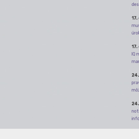
des
17.
mus
úro
17.
IQ 
man
24.
pra
môž
24.
not
info