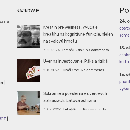
Po
NAJNOVŠIE
24. 
saná
Kreatín pre wellness: Využitie
costs 
kreatínu na kognitívne funkcie, nielen
some 
na svalovú hmotu
15. o
3. 8. 2026
Tomáš Hudák
No comments
osobné
Úver na investovanie: Páka a riziká
kultu 
2. 8. 2026
Lukáš Kroc
No comments
15. o
priori
ja
|
vykoná
Súkromie a povolenia v úverových
aplikáciách: Dátová ochrana
30. 7. 2026
Lukáš Kroc
No comments
WOT
|