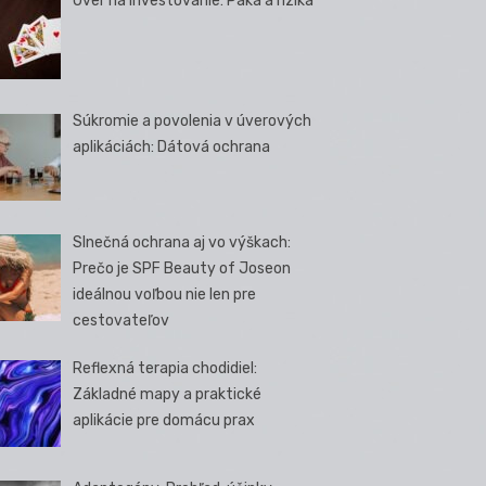
Úver na investovanie: Páka a riziká
Súkromie a povolenia v úverových
aplikáciách: Dátová ochrana
Slnečná ochrana aj vo výškach:
Prečo je SPF Beauty of Joseon
ideálnou voľbou nie len pre
cestovateľov
Reflexná terapia chodidiel:
Základné mapy a praktické
aplikácie pre domácu prax