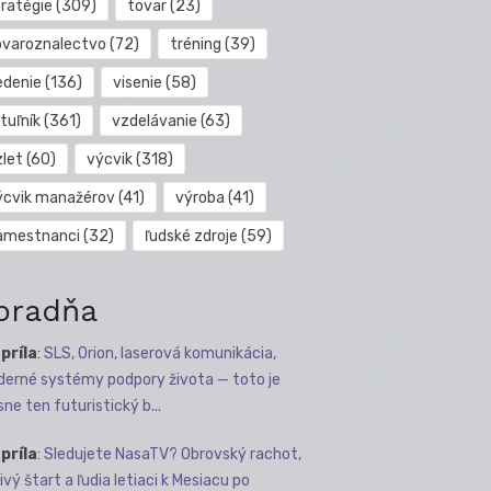
tratégie
(309)
tovar
(23)
ovaroznalectvo
(72)
tréning
(39)
edenie
(136)
visenie
(58)
tuľník
(361)
vzdelávanie
(63)
zlet
(60)
výcvik
(318)
ýcvik manažérov
(41)
výroba
(41)
amestnanci
(32)
ľudské zdroje
(59)
oradňa
apríla
:
SLS, Orion, laserová komunikácia,
erné systémy podpory života — toto je
sne ten futuristický b...
apríla
:
Sledujete NasaTV? Obrovský rachot,
ivý štart a ľudia letiaci k Mesiacu po