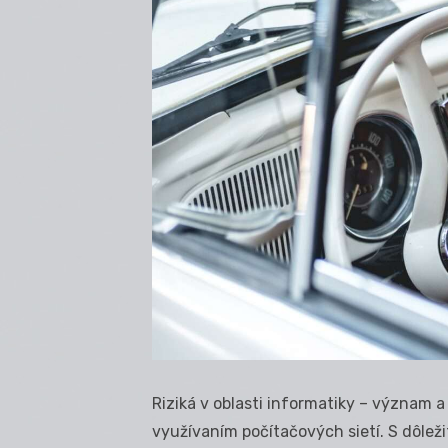
Riziká v oblasti informatiky – význam a 
využívaním počítačových sietí. S dôle