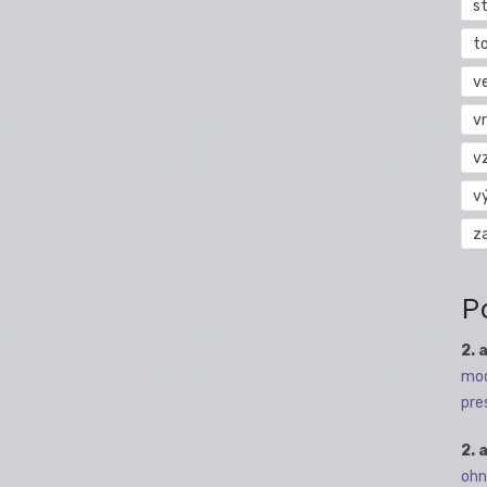
s
t
v
vr
v
v
z
P
2. 
mod
pre
2. 
ohn