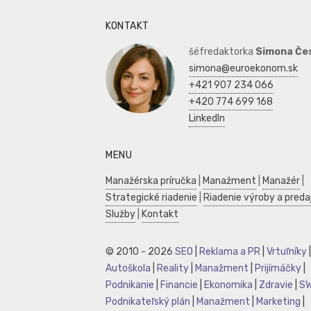
KONTAKT
šéfredaktorka
Simona Če
simona@euroekonom.sk
+421 907 234 066
+420 774 699 168
LinkedIn
MENU
Manažérska príručka
|
Manažment
|
Manažér
|
Strategické riadenie
|
Riadenie výroby a preda
Služby
|
Kontakt
© 2010 - 2026
SEO
|
Reklama a PR
|
Vrtuľníky
|
Autoškola
|
Reality
|
Manažment
|
Prijímáčky
|
Podnikanie
|
Financie
|
Ekonomika
|
Zdravie
|
S
Podnikateľský plán
|
Manažment
|
Marketing
|