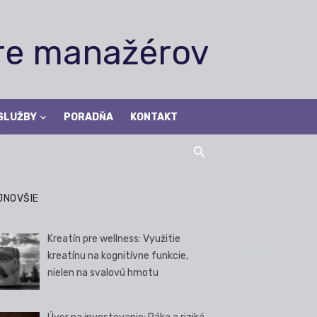
pre manažérov
SLUŽBY
PORADŇA
KONTAKT
JNOVŠIE
Kreatín pre wellness: Využitie
kreatínu na kognitívne funkcie,
nielen na svalovú hmotu