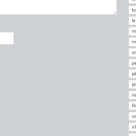
k
l
m
m
o
pe
pi
p
ri
R
s
st