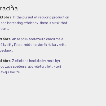
radňa
októbra
:
In the pursuit of reducing production
and increasing efficiency, there is a risk that
com...
któbra
:
Ak sa príliš zdôrazňuje charizma a
 kvality lídera, môže to viesť k riziku vzniku
osobno...
któbra
:
Z etického hľadiska by malo byť
tou zabezpečenie, aby všetci piloti, ktorí
vajú zložité ...