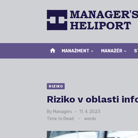
Skip
to
content
home
MANAŽMENT
MANAŽÉR
S
RIZIKO
Riziko v oblasti in
By
Managers
Posted
11. 4. 2023
on
Time to Read:
-
words