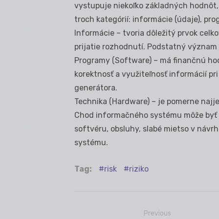
vystupuje niekoľko základných hodnôt, k
troch kategórií: informácie (údaje), pro
Informácie – tvoria dôležitý prvok cel
prijatie rozhodnutí. Podstatný význam 
Programy (Software) – má finančnú hodn
korektnosť a využiteľnosť informácií p
generátora.
Technika (Hardware) – je pomerne najj
Chod informačného systému môže byť 
softvéru, obsluhy, slabé mietso v návr
systému.
Tag:
risk
riziko
Previous