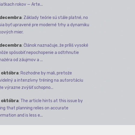
iatkach rokov — Arte...
 decembra
:
Základy teórie sú stále platné, no
ia byť upravené pre moderné trhy a dynamiku
kových mier.
 decembra
:
Článok naznačuje, že príliš vysoké
môže spôsobiť nepochopenie a odtrhnutie
ažéra od záujmov a ...
 októbra
:
Rozhodne by mali, pretože
videlný a intenzívny tréning na autorotáciu
e výrazne zvýšiť schopno...
 októbra
:
The article hints at this issue by
ing that planning relies on accurate
rmation and is less e...