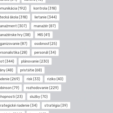
omunikácia
(192)
kontrola
(318)
etecká škola
(318)
lietanie
(344)
anažment
(307)
manažér
(87)
anažérske hry
(38)
MIS
(41)
rganizovanie
(87)
osobnosť
(25)
rsonalistika
(28)
personál
(34)
lot
(344)
plánovanie
(230)
lány
(48)
pristátie
(68)
adenie
(269)
risk
(33)
riziko
(40)
obinson
(79)
rozhodovanie
(229)
chopnosti
(23)
služby
(70)
rategické riadenie
(34)
stratégia
(39)