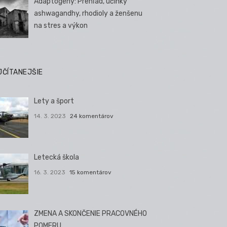
Adaptogény: Prehľad, účinky
ashwagandhy, rhodioly a ženšenu
na stres a výkon
JČÍTANEJŠIE
Lety a šport
14. 3. 2023
24 komentárov
Letecká škola
16. 3. 2023
15 komentárov
ZMENA A SKONČENIE PRACOVNÉHO
POMERU