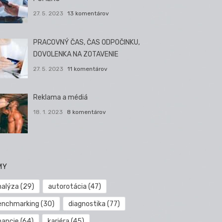
27. 5. 2023
13 komentárov
PRACOVNÝ ČAS, ČAS ODPOČINKU,
DOVOLENKA NA ZOTAVENIE
27. 5. 2023
11 komentárov
Reklama a médiá
18. 1. 2023
8 komentárov
MY
nalýza
(29)
autorotácia
(47)
enchmarking
(30)
diagnostika
(77)
nancie
(64)
kariéra
(45)