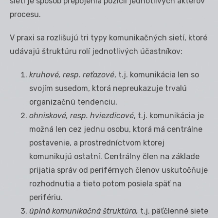
sietí je spôsob prepojenia pozícií jednotlivých aktérov
procesu.
V praxi sa rozlišujú tri typy komunikačných sietí, ktoré
udávajú štruktúru rolí jednotlivých účastníkov:
kruhové, resp. reťazové
, t.j. komunikácia len so
svojím susedom, ktorá nepreukazuje trvalú
organizačnú tendenciu,
ohniskové, resp. hviezdicové
, t.j. komunikácia je
možná len cez jednu osobu, ktorá má centrálne
postavenie, a prostredníctvom ktorej
komunikujú ostatní. Centrálny člen na základe
prijatia správ od periférnych členov uskutočňuje
rozhodnutia a tieto potom posiela späť na
perifériu.
úplná komunikačná štruktúra,
t.j. päťčlenné siete