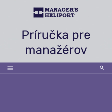
Skip
to
content
Príručka pre
manažérov