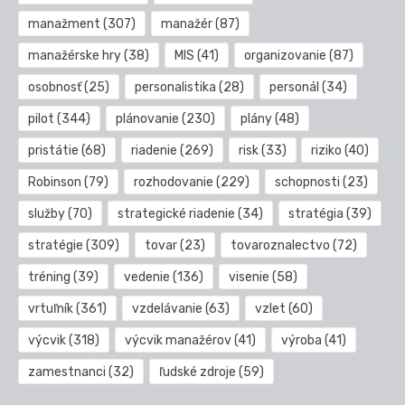
manažment
(307)
manažér
(87)
manažérske hry
(38)
MIS
(41)
organizovanie
(87)
osobnosť
(25)
personalistika
(28)
personál
(34)
pilot
(344)
plánovanie
(230)
plány
(48)
pristátie
(68)
riadenie
(269)
risk
(33)
riziko
(40)
Robinson
(79)
rozhodovanie
(229)
schopnosti
(23)
služby
(70)
strategické riadenie
(34)
stratégia
(39)
stratégie
(309)
tovar
(23)
tovaroznalectvo
(72)
tréning
(39)
vedenie
(136)
visenie
(58)
vrtuľník
(361)
vzdelávanie
(63)
vzlet
(60)
výcvik
(318)
výcvik manažérov
(41)
výroba
(41)
zamestnanci
(32)
ľudské zdroje
(59)