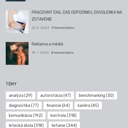
PRACOVNÝ ČAS, ČAS ODPOČINKU, DOVOLENKA NA
ZOTAVENIE
27. 5. 2023
11 komentárov
Reklama a médiá
18. 1. 2023
8 komentárov
TÉMY
analýza
(29)
autorotácia
(47)
benchmarking
(30)
diagnostika
(77)
financie
(64)
kariéra
(45)
komunikácia
(192)
kontrola
(318)
letecká škola
(318)
lietanie
(344)