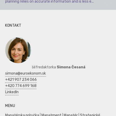
planning relies on accurate information and is less e...
KONTAKT
šéfredaktorka
Simona Česaná
simona@euroekonom.sk
+421 907 234 066
+420 774 699 168
LinkedIn
MENU
Manažérska príručka
|
Manažment
|
Manažér
|
Strategické