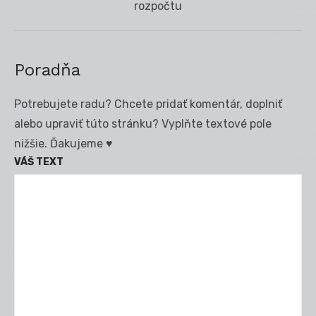
post:
rozpočtu
Poradňa
Potrebujete radu? Chcete pridať komentár, doplniť
alebo upraviť túto stránku? Vyplňte textové pole
nižšie. Ďakujeme ♥
VÁŠ TEXT