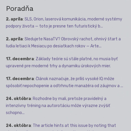
Poradňa
2. apríla
:
SLS, Orion, laserová komunikácia, moderné systémy
podpory života — toto je presne ten futuristický b...
2. apríla
:
Sledujete NasaTV? Obrovský rachot, ohnivý štart a
ľudia letiaci k Mesiacu po desiatkach rokov — Arte...
17. decembra
:
Základy teórie sú stále platné, no musia byť
upravené pre moderné trhy a dynamiku úrokových mier.
17. decembra
:
Článok naznačuje, že príliš vysoké IQ môže
spôsobiť nepochopenie a odtrhnutie manažéra od záujmov a ...
24. októbra
:
Rozhodne by mali, pretože pravidelný a
intenzívny tréning na autorotáciu môže výrazne zvýšiť
schopno...
24. októbra
:
The article hints at this issue by noting that