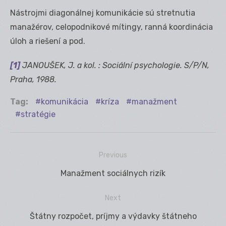
Nástrojmi diagonálnej komunikácie sú stretnutia
manažérov, celopodnikové mítingy, ranná koordinácia
úloh a riešení a pod.
[1]
JANOUŠEK, J. a kol. : Sociální psychologie. S/P/N,
Praha, 1988.
Tag:
komunikácia
kríza
manažment
stratégie
Previous
Navigácia
Previous
Manažment sociálnych rizík
v
post:
článku
Next
Next
Štátny rozpočet, príjmy a výdavky štátneho