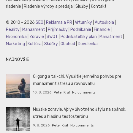
riadenie
|
Riadenie výroby a predaja
|
Služby
|
Kontakt
© 2010 - 2026
SEO
|
Reklama a PR
|
Vrtuľníky
|
Autoškola
|
Reality
|
Manažment
|
Prijímáčky
|
Podnikanie
|
Financie
|
Ekonomika
|
Zdravie
|
SWOT
|
Podnikateľský plán
|
Manažment
|
Marketing
|
Kultúra
|
Skúšky
|
Obchod
|
Dovolenka
NAJNOVŠIE
Qi gong a tai-chi: Využitie jemného pohybu pre
manažment stresu a rovnováhu
10. 8. 2026
Peter Kráľ
No comments
Mužské zdravie: Vplyv životného štýlu na spánok,
stres a hladinu testosterónu
9. 8. 2026
Peter Kráľ
No comments