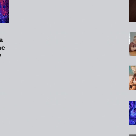
a
ne
v
;