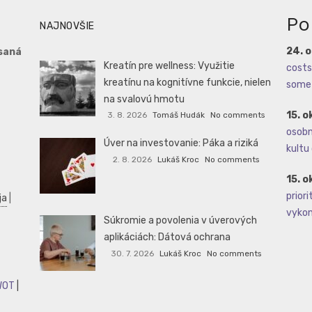
Po
NAJNOVŠIE
24. 
saná
Kreatín pre wellness: Využitie
costs 
kreatínu na kognitívne funkcie, nielen
some 
na svalovú hmotu
15. o
3. 8. 2026
Tomáš Hudák
No comments
osobné
Úver na investovanie: Páka a riziká
kultu 
2. 8. 2026
Lukáš Kroc
No comments
15. o
priori
ja
|
vykoná
Súkromie a povolenia v úverových
aplikáciách: Dátová ochrana
30. 7. 2026
Lukáš Kroc
No comments
WOT
|