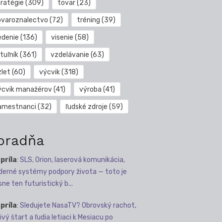
tratégie
(309)
tovar
(23)
ovaroznalectvo
(72)
tréning
(39)
edenie
(136)
visenie
(58)
tuľník
(361)
vzdelávanie
(63)
zlet
(60)
výcvik
(318)
ýcvik manažérov
(41)
výroba
(41)
amestnanci
(32)
ľudské zdroje
(59)
oradňa
apríla
:
SLS, Orion, laserová komunikácia,
erné systémy podpory života — toto je
sne ten futuristický b...
apríla
:
Sledujete NasaTV? Obrovský rachot,
ivý štart a ľudia letiaci k Mesiacu po