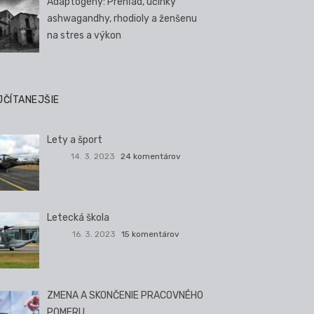
Adaptogény: Prehľad, účinky
ashwagandhy, rhodioly a ženšenu
na stres a výkon
JČÍTANEJŠIE
Lety a šport
14. 3. 2023
24 komentárov
Letecká škola
16. 3. 2023
15 komentárov
ZMENA A SKONČENIE PRACOVNÉHO
POMERU