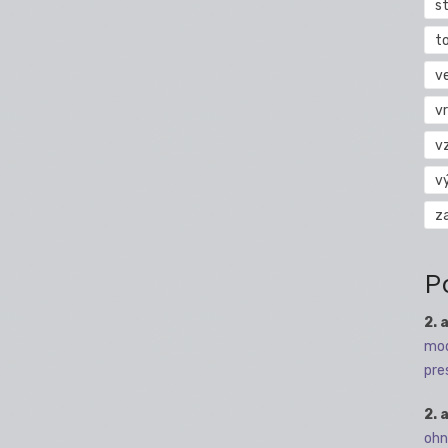
s
t
v
vr
v
v
z
P
2. 
mod
pre
2. 
ohn