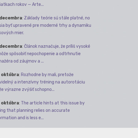
iatkach rokov — Arte...
 decembra
:
Základy teórie sú stále platné, no
ia byť upravené pre moderné trhy a dynamiku
kových mier.
 decembra
:
Článok naznačuje, že príliš vysoké
môže spôsobiť nepochopenie a odtrhnutie
ažéra od záujmov a ...
 októbra
:
Rozhodne by mali, pretože
videlný a intenzívny tréning na autorotáciu
e výrazne zvýšiť schopno...
 októbra
:
The article hints at this issue by
ing that planning relies on accurate
rmation and is less e...