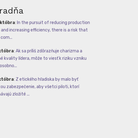
radňa
októbra
:
In the pursuit of reducing production
and increasing efficiency, there is a risk that
com...
któbra
:
Ak sa príliš zdôrazňuje charizma a
 kvality lídera, môže to viesť k riziku vzniku
osobno...
któbra
:
Z etického hľadiska by malo byť
tou zabezpečenie, aby všetci piloti, ktorí
vajú zložité ...