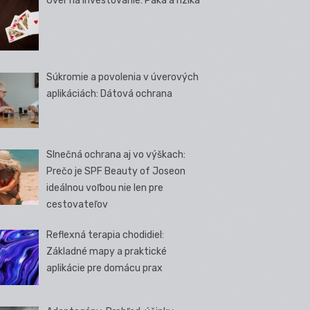
Úver na investovanie: Páka a riziká
Súkromie a povolenia v úverových
aplikáciách: Dátová ochrana
Slnečná ochrana aj vo výškach:
Prečo je SPF Beauty of Joseon
ideálnou voľbou nie len pre
cestovateľov
Reflexná terapia chodidiel:
Základné mapy a praktické
aplikácie pre domácu prax