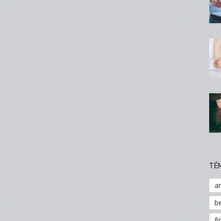
TÉ
a
b
fi