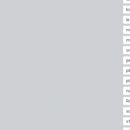
k
l
m
m
o
pe
pi
p
ri
R
s
st