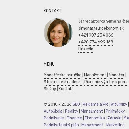
KONTAKT
šéfredaktorka
Simona Če
simona@euroekonom.sk
+421 907 234 066
+420 774 699 168
LinkedIn
MENU
Manažérska príručka
|
Manažment
|
Manažér
|
Strategické riadenie
|
Riadenie výroby a preda
Služby
|
Kontakt
© 2010 - 2026
SEO
|
Reklama a PR
|
Vrtuľníky
|
Autoškola
|
Reality
|
Manažment
|
Prijímáčky
|
Podnikanie
|
Financie
|
Ekonomika
|
Zdravie
|
S
Podnikateľský plán
|
Manažment
|
Marketing
|