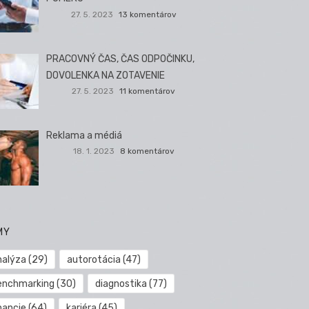
27. 5. 2023
13 komentárov
PRACOVNÝ ČAS, ČAS ODPOČINKU,
DOVOLENKA NA ZOTAVENIE
27. 5. 2023
11 komentárov
Reklama a médiá
18. 1. 2023
8 komentárov
MY
nalýza
(29)
autorotácia
(47)
enchmarking
(30)
diagnostika
(77)
nancie
(64)
kariéra
(45)