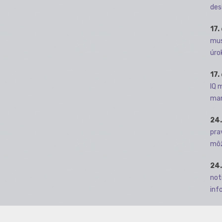
des
17.
mus
úro
17.
IQ 
man
24.
pra
môž
24.
not
info