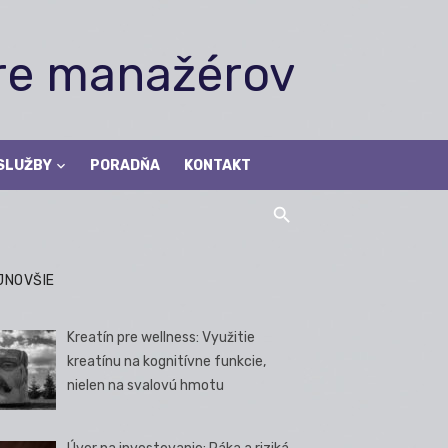
pre manažérov
SLUŽBY
PORADŇA
KONTAKT
JNOVŠIE
Kreatín pre wellness: Využitie
kreatínu na kognitívne funkcie,
nielen na svalovú hmotu