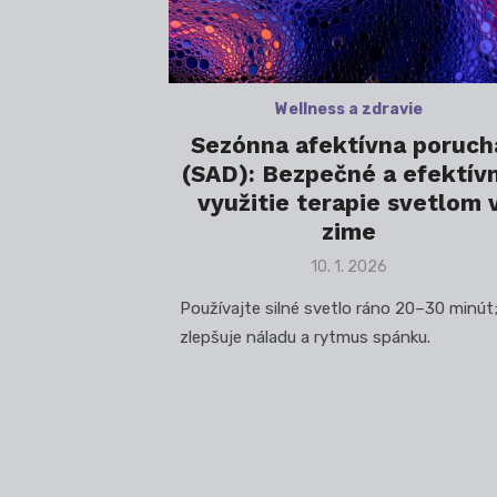
Wellness a zdravie
Sezónna afektívna poruch
(SAD): Bezpečné a efektív
využitie terapie svetlom 
zime
Posted
10. 1. 2026
on
Používajte silné svetlo ráno 20–30 minút
zlepšuje náladu a rytmus spánku.