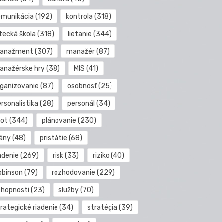
omunikácia
(192)
kontrola
(318)
etecká škola
(318)
lietanie
(344)
anažment
(307)
manažér
(87)
anažérske hry
(38)
MIS
(41)
rganizovanie
(87)
osobnosť
(25)
rsonalistika
(28)
personál
(34)
lot
(344)
plánovanie
(230)
lány
(48)
pristátie
(68)
adenie
(269)
risk
(33)
riziko
(40)
obinson
(79)
rozhodovanie
(229)
chopnosti
(23)
služby
(70)
rategické riadenie
(34)
stratégia
(39)