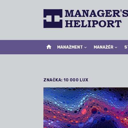
Skip
to
content
home
MANAŽMENT
MANAŽÉR
S
ZNAČKA:
10 000 LUX