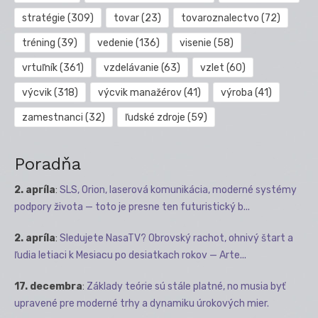
stratégie
(309)
tovar
(23)
tovaroznalectvo
(72)
tréning
(39)
vedenie
(136)
visenie
(58)
vrtuľník
(361)
vzdelávanie
(63)
vzlet
(60)
výcvik
(318)
výcvik manažérov
(41)
výroba
(41)
zamestnanci
(32)
ľudské zdroje
(59)
Poradňa
2. apríla
:
SLS, Orion, laserová komunikácia, moderné systémy
podpory života — toto je presne ten futuristický b...
2. apríla
:
Sledujete NasaTV? Obrovský rachot, ohnivý štart a
ľudia letiaci k Mesiacu po desiatkach rokov — Arte...
17. decembra
:
Základy teórie sú stále platné, no musia byť
upravené pre moderné trhy a dynamiku úrokových mier.