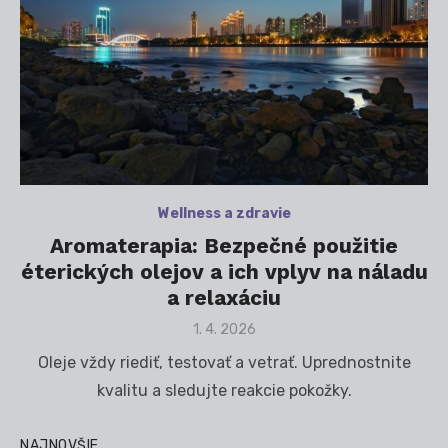
Wellness a zdravie
Aromaterapia: Bezpečné použitie
éterických olejov a ich vplyv na náladu
a relaxáciu
Posted
1. 4. 2026
on
Oleje vždy riediť, testovať a vetrať. Uprednostnite
kvalitu a sledujte reakcie pokožky.
NAJNOVŠIE