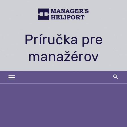
Skip
to
content
Príručka pre
manažérov