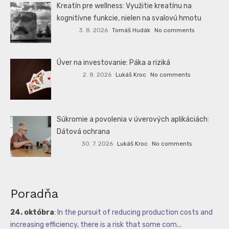
Kreatín pre wellness: Využitie kreatínu na
kognitívne funkcie, nielen na svalovú hmotu
3. 8. 2026
Tomáš Hudák
No comments
Úver na investovanie: Páka a riziká
2. 8. 2026
Lukáš Kroc
No comments
Súkromie a povolenia v úverových aplikáciách:
Dátová ochrana
30. 7. 2026
Lukáš Kroc
No comments
Poradňa
24. októbra
:
In the pursuit of reducing production costs and
increasing efficiency, there is a risk that some com...