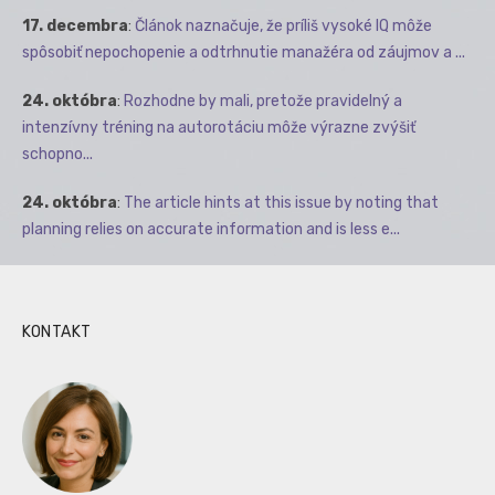
17. decembra
:
Článok naznačuje, že príliš vysoké IQ môže
spôsobiť nepochopenie a odtrhnutie manažéra od záujmov a ...
24. októbra
:
Rozhodne by mali, pretože pravidelný a
intenzívny tréning na autorotáciu môže výrazne zvýšiť
schopno...
24. októbra
:
The article hints at this issue by noting that
planning relies on accurate information and is less e...
KONTAKT