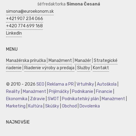
šéfredaktorka
Simona Česaná
simona@euroekonom.sk
+421 907 234 066
+420 774 699 168
LinkedIn
MENU
Manažérska príručka
|
Manažment
|
Manažér
|
Strategické
riadenie
|
Riadenie výroby a predaja
|
Služby
|
Kontakt
© 2010 - 2026
SEO
|
Reklama a PR
|
Vrtuľníky
|
Autoškola
|
Reality
|
Manažment
|
Prijímáčky
|
Podnikanie
|
Financie
|
Ekonomika
|
Zdravie
|
SWOT
|
Podnikateľský plán
|
Manažment
|
Marketing
|
Kultúra
|
Skúšky
|
Obchod
|
Dovolenka
NAJNOVŠIE