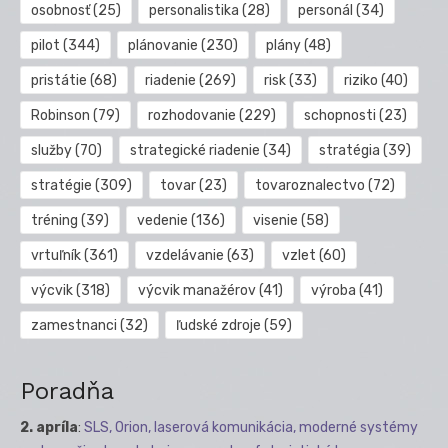
osobnosť
(25)
personalistika
(28)
personál
(34)
pilot
(344)
plánovanie
(230)
plány
(48)
pristátie
(68)
riadenie
(269)
risk
(33)
riziko
(40)
Robinson
(79)
rozhodovanie
(229)
schopnosti
(23)
služby
(70)
strategické riadenie
(34)
stratégia
(39)
stratégie
(309)
tovar
(23)
tovaroznalectvo
(72)
tréning
(39)
vedenie
(136)
visenie
(58)
vrtuľník
(361)
vzdelávanie
(63)
vzlet
(60)
výcvik
(318)
výcvik manažérov
(41)
výroba
(41)
zamestnanci
(32)
ľudské zdroje
(59)
Poradňa
2. apríla
:
SLS, Orion, laserová komunikácia, moderné systémy