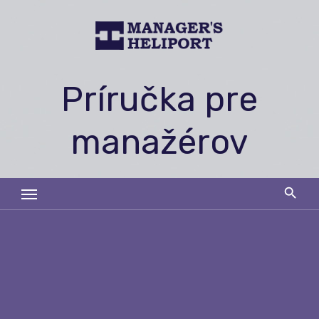
Skip
to
content
Príručka pre
manažérov