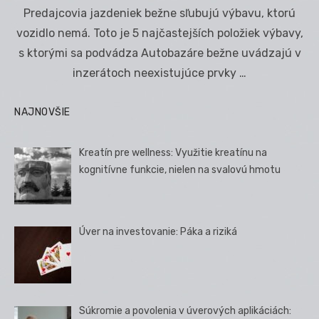
on
Predajcovia jazdeniek bežne sľubujú výbavu, ktorú
vozidlo nemá. Toto je 5 najčastejších položiek výbavy,
s ktorými sa podvádza Autobazáre bežne uvádzajú v
inzerátoch neexistujúce prvky …
NAJNOVŠIE
Kreatín pre wellness: Využitie kreatínu na
kognitívne funkcie, nielen na svalovú hmotu
Úver na investovanie: Páka a riziká
Súkromie a povolenia v úverových aplikáciách: