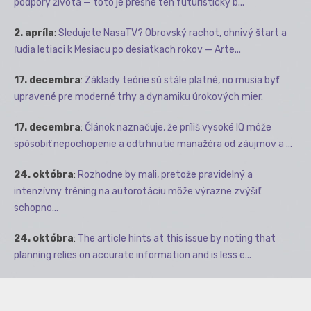
podpory života — toto je presne ten futuristický b...
2. apríla
:
Sledujete NasaTV? Obrovský rachot, ohnivý štart a
ľudia letiaci k Mesiacu po desiatkach rokov — Arte...
17. decembra
:
Základy teórie sú stále platné, no musia byť
upravené pre moderné trhy a dynamiku úrokových mier.
17. decembra
:
Článok naznačuje, že príliš vysoké IQ môže
spôsobiť nepochopenie a odtrhnutie manažéra od záujmov a ...
24. októbra
:
Rozhodne by mali, pretože pravidelný a
intenzívny tréning na autorotáciu môže výrazne zvýšiť
schopno...
24. októbra
:
The article hints at this issue by noting that
planning relies on accurate information and is less e...