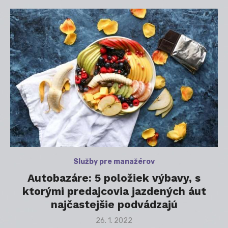
Služby pre manažérov
Autobazáre: 5 položiek výbavy, s
ktorými predajcovia jazdených áut
najčastejšie podvádzajú
Posted
26. 1. 2022