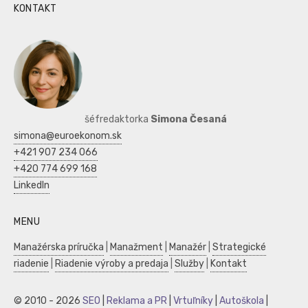
KONTAKT
šéfredaktorka
Simona Česaná
simona@euroekonom.sk
+421 907 234 066
+420 774 699 168
LinkedIn
MENU
Manažérska príručka
|
Manažment
|
Manažér
|
Strategické
riadenie
|
Riadenie výroby a predaja
|
Služby
|
Kontakt
© 2010 - 2026
SEO
|
Reklama a PR
|
Vrtuľníky
|
Autoškola
|