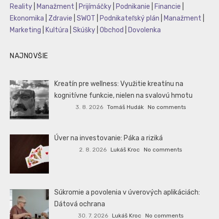
Reality
|
Manažment
|
Prijímáčky
|
Podnikanie
|
Financie
|
Ekonomika
|
Zdravie
|
SWOT
|
Podnikateľský plán
|
Manažment
|
Marketing
|
Kultúra
|
Skúšky
|
Obchod
|
Dovolenka
NAJNOVŠIE
Kreatín pre wellness: Využitie kreatínu na
kognitívne funkcie, nielen na svalovú hmotu
3. 8. 2026
Tomáš Hudák
No comments
Úver na investovanie: Páka a riziká
2. 8. 2026
Lukáš Kroc
No comments
Súkromie a povolenia v úverových aplikáciách:
Dátová ochrana
30. 7. 2026
Lukáš Kroc
No comments