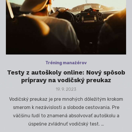
Tréning manažérov
Testy z autoškoly online: Nový spôsob
prípravy na vodičský preukaz
Posted
19. 9. 2023
on
Vodičský preukaz je pre mnohých dôležitým krokom
smerom k nezávislosti a slobode cestovania. Pre
väčšinu ľudí to znamená absolvovať autoškolu a
úspešne zvládnuť vodičský test. …