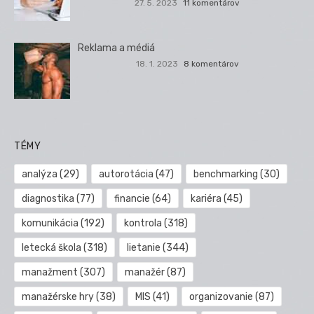
27. 5. 2023
11 komentárov
Reklama a médiá
18. 1. 2023
8 komentárov
TÉMY
analýza
(29)
autorotácia
(47)
benchmarking
(30)
diagnostika
(77)
financie
(64)
kariéra
(45)
komunikácia
(192)
kontrola
(318)
letecká škola
(318)
lietanie
(344)
manažment
(307)
manažér
(87)
manažérske hry
(38)
MIS
(41)
organizovanie
(87)