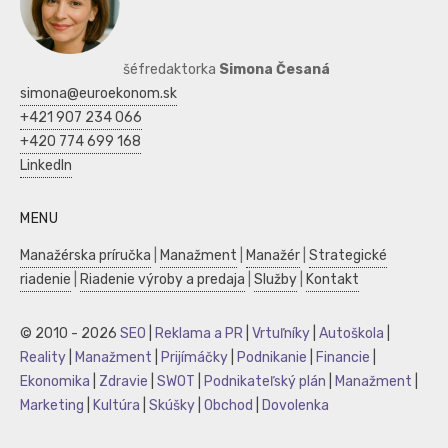
šéfredaktorka
Simona Česaná
simona@euroekonom.sk
+421 907 234 066
+420 774 699 168
LinkedIn
MENU
Manažérska príručka
|
Manažment
|
Manažér
|
Strategické
riadenie
|
Riadenie výroby a predaja
|
Služby
|
Kontakt
© 2010 - 2026
SEO
|
Reklama a PR
|
Vrtuľníky
|
Autoškola
|
Reality
|
Manažment
|
Prijímáčky
|
Podnikanie
|
Financie
|
Ekonomika
|
Zdravie
|
SWOT
|
Podnikateľský plán
|
Manažment
|
Marketing
|
Kultúra
|
Skúšky
|
Obchod
|
Dovolenka