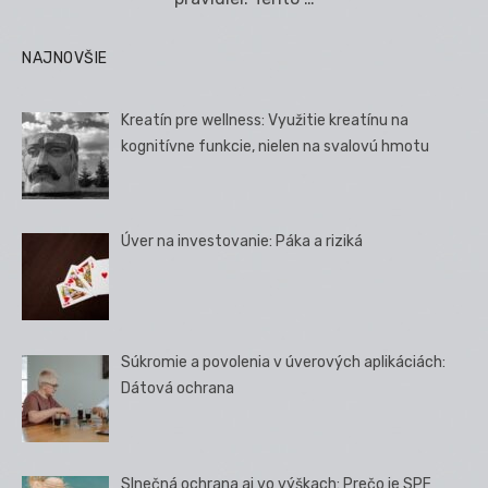
NAJNOVŠIE
Kreatín pre wellness: Využitie kreatínu na
kognitívne funkcie, nielen na svalovú hmotu
Úver na investovanie: Páka a riziká
Súkromie a povolenia v úverových aplikáciách:
Dátová ochrana
Slnečná ochrana aj vo výškach: Prečo je SPF