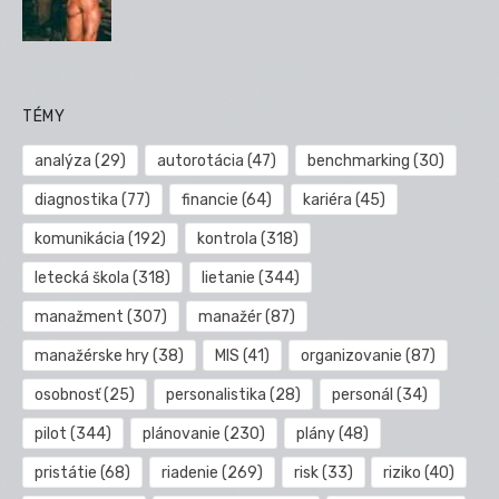
TÉMY
analýza
(29)
autorotácia
(47)
benchmarking
(30)
diagnostika
(77)
financie
(64)
kariéra
(45)
komunikácia
(192)
kontrola
(318)
letecká škola
(318)
lietanie
(344)
manažment
(307)
manažér
(87)
manažérske hry
(38)
MIS
(41)
organizovanie
(87)
osobnosť
(25)
personalistika
(28)
personál
(34)
pilot
(344)
plánovanie
(230)
plány
(48)
pristátie
(68)
riadenie
(269)
risk
(33)
riziko
(40)