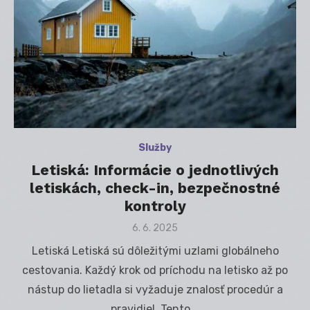
Služby
Letiská: Informácie o jednotlivých
letiskách, check-in, bezpečnostné
kontroly
Posted
6. 6. 2025
on
Letiská Letiská sú dôležitými uzlami globálneho
cestovania. Každý krok od príchodu na letisko až po
nástup do lietadla si vyžaduje znalosť procedúr a
pravidiel. Tento …