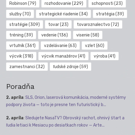
Robinson
(79)
rozhodovanie
(229)
schopnosti
(23)
služby
(70)
strategické riadenie
(34)
stratégia
(39)
stratégie
(309)
tovar
(23)
tovaroznalectvo
(72)
tréning
(39)
vedenie
(136)
visenie
(58)
vrtuľník
(361)
vzdelávanie
(63)
vzlet
(60)
výcvik
(318)
výcvik manažérov
(41)
výroba
(41)
zamestnanci
(32)
ľudské zdroje
(59)
Poradňa
2. apríla
:
SLS, Orion, laserová komunikácia, moderné systémy
podpory života — toto je presne ten futuristický b...
2. apríla
:
Sledujete NasaTV? Obrovský rachot, ohnivý štart a
ľudia letiaci k Mesiacu po desiatkach rokov — Arte...