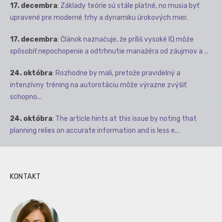
17. decembra
:
Základy teórie sú stále platné, no musia byť
upravené pre moderné trhy a dynamiku úrokových mier.
17. decembra
:
Článok naznačuje, že príliš vysoké IQ môže
spôsobiť nepochopenie a odtrhnutie manažéra od záujmov a ...
24. októbra
:
Rozhodne by mali, pretože pravidelný a
intenzívny tréning na autorotáciu môže výrazne zvýšiť
schopno...
24. októbra
:
The article hints at this issue by noting that
planning relies on accurate information and is less e...
KONTAKT