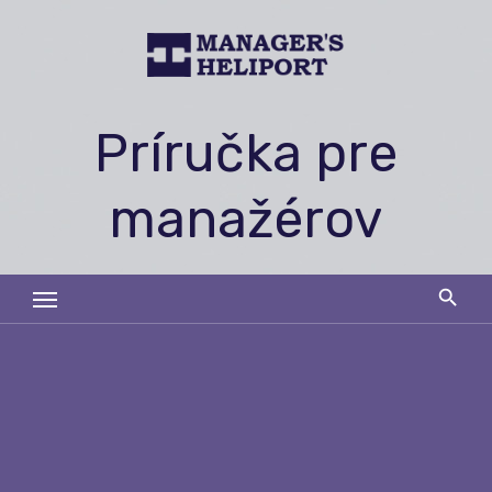
Skip
to
content
Príručka pre
manažérov