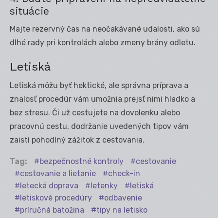
situácie
Majte rezervný čas na neočakávané udalosti, ako sú
dlhé rady pri kontrolách alebo zmeny brány odletu.
Letiská
Letiská môžu byť hektické, ale správna príprava a
znalosť procedúr vám umožnia prejsť nimi hladko a
bez stresu. Či už cestujete na dovolenku alebo
pracovnú cestu, dodržanie uvedených tipov vám
zaistí pohodlný zážitok z cestovania.
Tag:
bezpečnostné kontroly
cestovanie
cestovanie a lietanie
check-in
letecká doprava
letenky
letiská
letiskové procedúry
odbavenie
príručná batožina
tipy na letisko