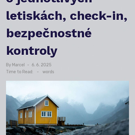
letiskách, check-in,
bezpečnostné
kontroly
By
Marcel
Posted
6. 6. 2025
on
Time to Read:
-
words