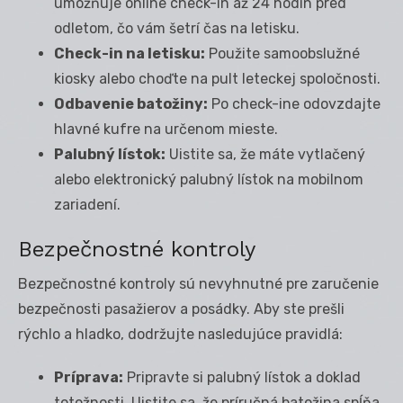
umožňuje online check-in až 24 hodín pred
odletom, čo vám šetrí čas na letisku.
Check-in na letisku:
Použite samoobslužné
kiosky alebo choďte na pult leteckej spoločnosti.
Odbavenie batožiny:
Po check-ine odovzdajte
hlavné kufre na určenom mieste.
Palubný lístok:
Uistite sa, že máte vytlačený
alebo elektronický palubný lístok na mobilnom
zariadení.
Bezpečnostné kontroly
Bezpečnostné kontroly sú nevyhnutné pre zaručenie
bezpečnosti pasažierov a posádky. Aby ste prešli
rýchlo a hladko, dodržujte nasledujúce pravidlá:
Príprava:
Pripravte si palubný lístok a doklad
totožnosti. Uistite sa, že príručná batožina spĺňa