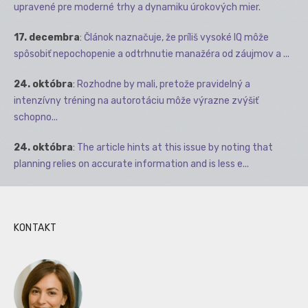
upravené pre moderné trhy a dynamiku úrokových mier.
17. decembra
:
Článok naznačuje, že príliš vysoké IQ môže
spôsobiť nepochopenie a odtrhnutie manažéra od záujmov a ...
24. októbra
:
Rozhodne by mali, pretože pravidelný a
intenzívny tréning na autorotáciu môže výrazne zvýšiť
schopno...
24. októbra
:
The article hints at this issue by noting that
planning relies on accurate information and is less e...
KONTAKT