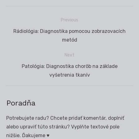
Previous
Navigácia
Previous
Rádiológia: Diagnostika pomocou zobrazovacích
v
post:
metód
článku
Next
Next
Patológia: Diagnostika chorôb na základe
post:
vyšetrenia tkanív
Poradňa
Potrebujete radu? Chcete pridať komentár, doplniť
alebo upraviť túto stránku? Vyplňte textové pole
nižšie. Ďakujeme ♥