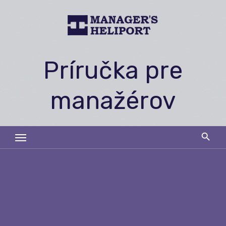
Skip
to
content
Príručka pre
manažérov