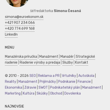
šéfredaktorka
Simona Česaná
simona@euroekonom.sk
+421 907 234 066
+420 774 699 168
LinkedIn
MENU
Manažérska príručka
|
Manažment
|
Manažér
|
Strategické
riadenie
|
Riadenie výroby a predaja
|
Služby
|
Kontakt
© 2010 - 2026
SEO
|
Reklama a PR
|
Vrtuľníky
|
Autoškola
|
Reality
|
Manažment
|
Prijímáčky
|
Podnikanie
|
Financie
|
Ekonomika
|
Zdravie
|
SWOT
|
Podnikateľský plán
|
Manažment
|
Marketing
|
Kultúra
|
Skúšky
|
Obchod
|
Dovolenka
NAJNOVŠIE