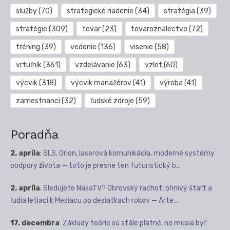
služby
(70)
strategické riadenie
(34)
stratégia
(39)
stratégie
(309)
tovar
(23)
tovaroznalectvo
(72)
tréning
(39)
vedenie
(136)
visenie
(58)
vrtuľník
(361)
vzdelávanie
(63)
vzlet
(60)
výcvik
(318)
výcvik manažérov
(41)
výroba
(41)
zamestnanci
(32)
ľudské zdroje
(59)
Poradňa
2. apríla
:
SLS, Orion, laserová komunikácia, moderné systémy
podpory života — toto je presne ten futuristický b...
2. apríla
:
Sledujete NasaTV? Obrovský rachot, ohnivý štart a
ľudia letiaci k Mesiacu po desiatkach rokov — Arte...
17. decembra
:
Základy teórie sú stále platné, no musia byť