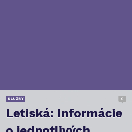
SLUŽBY
0
Letiská: Informácie
o jednotlivých