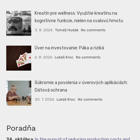
Kreatín pre wellness: Využitie kreatínu na
kognitívne funkcie, nielen na svalovú hmotu
3. 8. 2026
Tomáš Hudák
No comments
Úver na investovanie: Páka a riziká
2. 8. 2026
Lukáš Kroc
No comments
Súkromie a povolenia v úverových aplikáciách:
Dátová ochrana
30. 7. 2026
Lukáš Kroc
No comments
Poradňa
24. októbra
:
In the pursuit of reducing production costs and