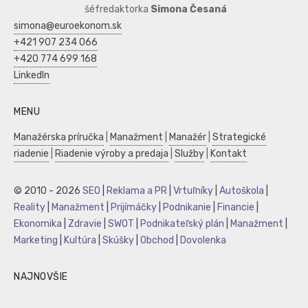
šéfredaktorka
Simona Česaná
simona@euroekonom.sk
+421 907 234 066
+420 774 699 168
LinkedIn
MENU
Manažérska príručka
|
Manažment
|
Manažér
|
Strategické
riadenie
|
Riadenie výroby a predaja
|
Služby
|
Kontakt
© 2010 - 2026
SEO
|
Reklama a PR
|
Vrtuľníky
|
Autoškola
|
Reality
|
Manažment
|
Prijímáčky
|
Podnikanie
|
Financie
|
Ekonomika
|
Zdravie
|
SWOT
|
Podnikateľský plán
|
Manažment
|
Marketing
|
Kultúra
|
Skúšky
|
Obchod
|
Dovolenka
NAJNOVŠIE