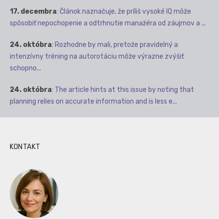
17. decembra
:
Článok naznačuje, že príliš vysoké IQ môže
spôsobiť nepochopenie a odtrhnutie manažéra od záujmov a ...
24. októbra
:
Rozhodne by mali, pretože pravidelný a
intenzívny tréning na autorotáciu môže výrazne zvýšiť
schopno...
24. októbra
:
The article hints at this issue by noting that
planning relies on accurate information and is less e...
KONTAKT