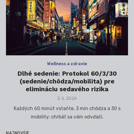
Wellness a zdravie
Dlhé sedenie: Protokol 60/3/30
(sedenie/chôdza/mobilita) pre
elimináciu sedavého rizika
Posted
2. 6. 2026
on
Každých 60 minút vstaňte, 3 min chôdza a 30 s
mobility; chrbát sa vám odvďačí.
NAJNOVŠIE