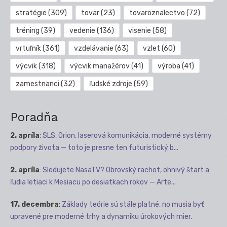
stratégie
(309)
tovar
(23)
tovaroznalectvo
(72)
tréning
(39)
vedenie
(136)
visenie
(58)
vrtuľník
(361)
vzdelávanie
(63)
vzlet
(60)
výcvik
(318)
výcvik manažérov
(41)
výroba
(41)
zamestnanci
(32)
ľudské zdroje
(59)
Poradňa
2. apríla
:
SLS, Orion, laserová komunikácia, moderné systémy
podpory života — toto je presne ten futuristický b...
2. apríla
:
Sledujete NasaTV? Obrovský rachot, ohnivý štart a
ľudia letiaci k Mesiacu po desiatkach rokov — Arte...
17. decembra
:
Základy teórie sú stále platné, no musia byť
upravené pre moderné trhy a dynamiku úrokových mier.