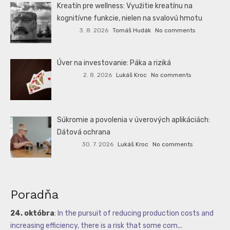
Kreatín pre wellness: Využitie kreatínu na
kognitívne funkcie, nielen na svalovú hmotu
3. 8. 2026
Tomáš Hudák
No comments
Úver na investovanie: Páka a riziká
2. 8. 2026
Lukáš Kroc
No comments
Súkromie a povolenia v úverových aplikáciách:
Dátová ochrana
30. 7. 2026
Lukáš Kroc
No comments
Poradňa
24. októbra
:
In the pursuit of reducing production costs and
increasing efficiency, there is a risk that some com...