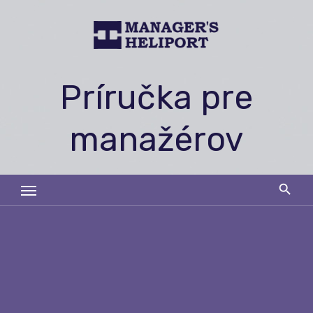
Skip
to
content
Príručka pre
manažérov