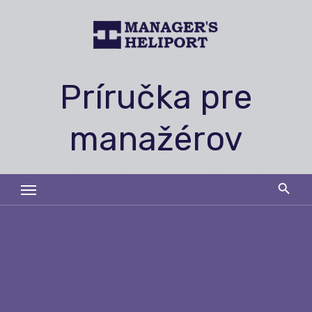
Skip
to
content
Príručka pre
manažérov