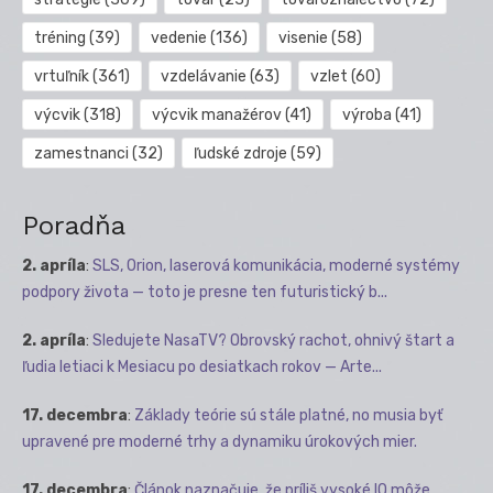
tréning
(39)
vedenie
(136)
visenie
(58)
vrtuľník
(361)
vzdelávanie
(63)
vzlet
(60)
výcvik
(318)
výcvik manažérov
(41)
výroba
(41)
zamestnanci
(32)
ľudské zdroje
(59)
Poradňa
2. apríla
:
SLS, Orion, laserová komunikácia, moderné systémy
podpory života — toto je presne ten futuristický b...
2. apríla
:
Sledujete NasaTV? Obrovský rachot, ohnivý štart a
ľudia letiaci k Mesiacu po desiatkach rokov — Arte...
17. decembra
:
Základy teórie sú stále platné, no musia byť
upravené pre moderné trhy a dynamiku úrokových mier.
17. decembra
:
Článok naznačuje, že príliš vysoké IQ môže