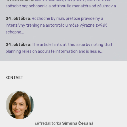
spôsobiť nepochopenie a odtrhnutie manažéra od záujmov a ...
24. októbra
:
Rozhodne by mali, pretože pravidelný a
intenzívny tréning na autorotáciu môže výrazne zvýšiť
schopno...
24. októbra
:
The article hints at this issue by noting that
planning relies on accurate information and is less e...
KONTAKT
šéfredaktorka
Simona Česaná