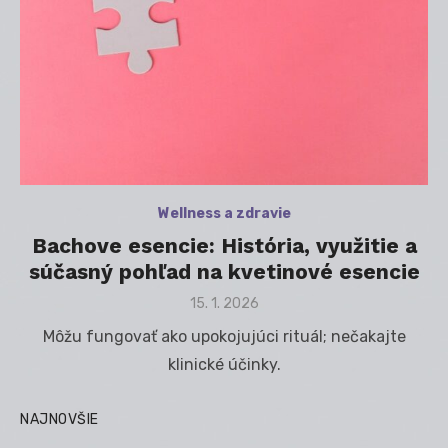
Wellness a zdravie
Bachove esencie: História, využitie a
súčasný pohľad na kvetinové esencie
Posted
15. 1. 2026
on
Môžu fungovať ako upokojujúci rituál; nečakajte
klinické účinky.
NAJNOVŠIE