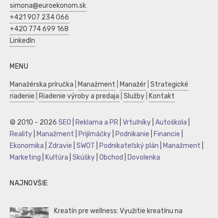
simona@euroekonom.sk
+421 907 234 066
+420 774 699 168
LinkedIn
MENU
Manažérska príručka
|
Manažment
|
Manažér
|
Strategické
riadenie
|
Riadenie výroby a predaja
|
Služby
|
Kontakt
© 2010 - 2026
SEO
|
Reklama a PR
|
Vrtuľníky
|
Autoškola
|
Reality
|
Manažment
|
Prijímáčky
|
Podnikanie
|
Financie
|
Ekonomika
|
Zdravie
|
SWOT
|
Podnikateľský plán
|
Manažment
|
Marketing
|
Kultúra
|
Skúšky
|
Obchod
|
Dovolenka
NAJNOVŠIE
Kreatín pre wellness: Využitie kreatínu na