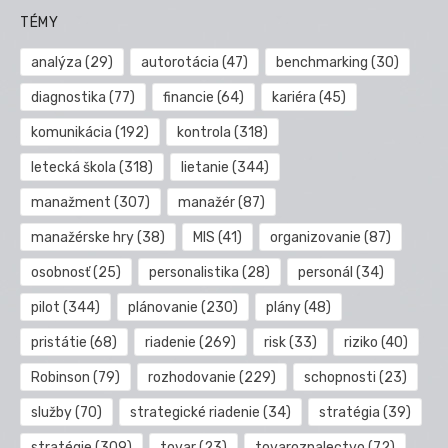
TÉMY
analýza
(29)
autorotácia
(47)
benchmarking
(30)
diagnostika
(77)
financie
(64)
kariéra
(45)
komunikácia
(192)
kontrola
(318)
letecká škola
(318)
lietanie
(344)
manažment
(307)
manažér
(87)
manažérske hry
(38)
MIS
(41)
organizovanie
(87)
osobnosť
(25)
personalistika
(28)
personál
(34)
pilot
(344)
plánovanie
(230)
plány
(48)
pristátie
(68)
riadenie
(269)
risk
(33)
riziko
(40)
Robinson
(79)
rozhodovanie
(229)
schopnosti
(23)
služby
(70)
strategické riadenie
(34)
stratégia
(39)
stratégie
(309)
tovar
(23)
tovaroznalectvo
(72)