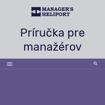
Skip
to
content
Príručka pre
manažérov