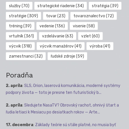
služby
(70)
strategické riadenie
(34)
stratégia
(39)
stratégie
(309)
tovar
(23)
tovaroznalectvo
(72)
tréning
(39)
vedenie
(136)
visenie
(58)
vrtuľník
(361)
vzdelávanie
(63)
vzlet
(60)
výcvik
(318)
výcvik manažérov
(41)
výroba
(41)
zamestnanci
(32)
ľudské zdroje
(59)
Poradňa
2. apríla
:
SLS, Orion, laserová komunikácia, moderné systémy
podpory života — toto je presne ten futuristický b...
2. apríla
:
Sledujete NasaTV? Obrovský rachot, ohnivý štart a
ľudia letiaci k Mesiacu po desiatkach rokov — Arte...
17. decembra
:
Základy teórie sú stále platné, no musia byť