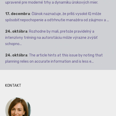
upravené pre moderné trhy a dynamiku úrokových mier.
17. decembra
:
Článok naznačuje, že príliš vysoké IQ môže
spôsobiť nepochopenie a odtrhnutie manažéra od záujmov a ...
24. októbra
:
Rozhodne by mali, pretože pravidelný a
intenzívny tréning na autorotáciu môže výrazne zvýšiť
schopno...
24. októbra
:
The article hints at this issue by noting that
planning relies on accurate information and is less e...
KONTAKT