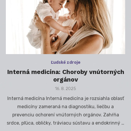
Ľudské zdroje
Interná medicína: Choroby vnútorných
orgánov
Posted
16. 8. 2025
on
Interná medicína Interná medicína je rozsiahla oblasť
medicíny zameraná na diagnostiku, liečbu a
prevenciu ochorení vnútorných orgánov. Zahŕňa
srdce, pľúca, obličky, tráviacu sústavu a endokrinný …