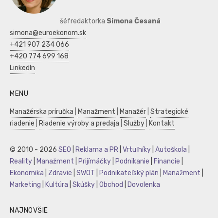
šéfredaktorka
Simona Česaná
simona@euroekonom.sk
+421 907 234 066
+420 774 699 168
LinkedIn
MENU
Manažérska príručka
|
Manažment
|
Manažér
|
Strategické
riadenie
|
Riadenie výroby a predaja
|
Služby
|
Kontakt
© 2010 - 2026
SEO
|
Reklama a PR
|
Vrtuľníky
|
Autoškola
|
Reality
|
Manažment
|
Prijímáčky
|
Podnikanie
|
Financie
|
Ekonomika
|
Zdravie
|
SWOT
|
Podnikateľský plán
|
Manažment
|
Marketing
|
Kultúra
|
Skúšky
|
Obchod
|
Dovolenka
NAJNOVŠIE