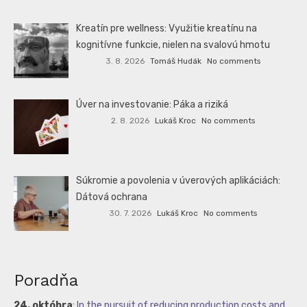
Kreatín pre wellness: Využitie kreatínu na
kognitívne funkcie, nielen na svalovú hmotu
3. 8. 2026
Tomáš Hudák
No comments
Úver na investovanie: Páka a riziká
2. 8. 2026
Lukáš Kroc
No comments
Súkromie a povolenia v úverových aplikáciách:
Dátová ochrana
30. 7. 2026
Lukáš Kroc
No comments
Poradňa
24. októbra
:
In the pursuit of reducing production costs and