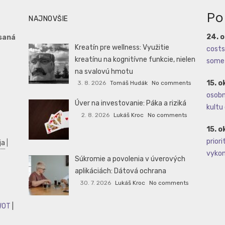
Po
NAJNOVŠIE
24. 
saná
Kreatín pre wellness: Využitie
costs 
kreatínu na kognitívne funkcie, nielen
some 
na svalovú hmotu
15. o
3. 8. 2026
Tomáš Hudák
No comments
osobné
Úver na investovanie: Páka a riziká
kultu 
2. 8. 2026
Lukáš Kroc
No comments
15. o
priori
ja
|
vykoná
Súkromie a povolenia v úverových
aplikáciách: Dátová ochrana
30. 7. 2026
Lukáš Kroc
No comments
WOT
|