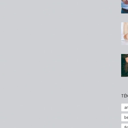
TÉ
a
b
fi