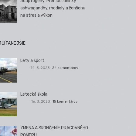
Adaptogény: Prehľad, účinky
ashwagandhy, rhodioly a ženšenu
na stres a výkon
JČÍTANEJŠIE
Lety a šport
14. 3. 2023
24 komentárov
Letecká škola
16. 3. 2023
15 komentárov
ZMENA A SKONČENIE PRACOVNÉHO
POMERU