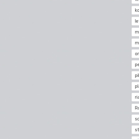
k
l
m
m
o
pe
pi
p
ri
R
s
st