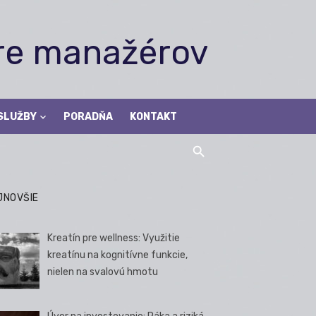
pre manažérov
SLUŽBY
PORADŇA
KONTAKT
JNOVŠIE
Kreatín pre wellness: Využitie
kreatínu na kognitívne funkcie,
nielen na svalovú hmotu