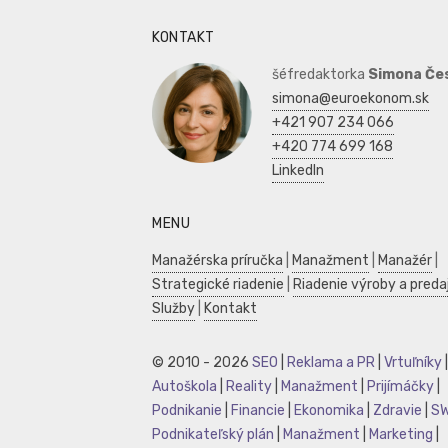
KONTAKT
šéfredaktorka
Simona Če
simona@euroekonom.sk
+421 907 234 066
+420 774 699 168
LinkedIn
MENU
Manažérska príručka
|
Manažment
|
Manažér
|
Strategické riadenie
|
Riadenie výroby a preda
Služby
|
Kontakt
© 2010 - 2026
SEO
|
Reklama a PR
|
Vrtuľníky
|
Autoškola
|
Reality
|
Manažment
|
Prijímáčky
|
Podnikanie
|
Financie
|
Ekonomika
|
Zdravie
|
S
Podnikateľský plán
|
Manažment
|
Marketing
|