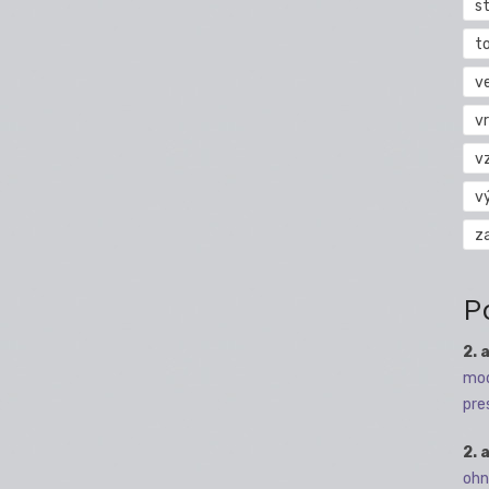
s
t
v
vr
v
v
z
P
2. 
mod
pre
2. 
ohn