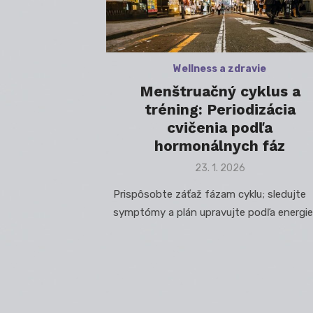
Wellness a zdravie
Menštruačný cyklus a
tréning: Periodizácia
cvičenia podľa
hormonálnych fáz
Posted
23. 1. 2026
on
Prispôsobte záťaž fázam cyklu; sledujte
symptómy a plán upravujte podľa energie