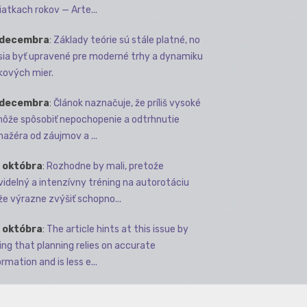
iatkach rokov — Arte...
 decembra
:
Základy teórie sú stále platné, no
ia byť upravené pre moderné trhy a dynamiku
kových mier.
 decembra
:
Článok naznačuje, že príliš vysoké
môže spôsobiť nepochopenie a odtrhnutie
ažéra od záujmov a ...
 októbra
:
Rozhodne by mali, pretože
videlný a intenzívny tréning na autorotáciu
e výrazne zvýšiť schopno...
 októbra
:
The article hints at this issue by
ing that planning relies on accurate
rmation and is less e...