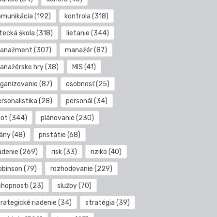
omunikácia
(192)
kontrola
(318)
etecká škola
(318)
lietanie
(344)
anažment
(307)
manažér
(87)
anažérske hry
(38)
MIS
(41)
rganizovanie
(87)
osobnosť
(25)
rsonalistika
(28)
personál
(34)
lot
(344)
plánovanie
(230)
lány
(48)
pristátie
(68)
adenie
(269)
risk
(33)
riziko
(40)
obinson
(79)
rozhodovanie
(229)
chopnosti
(23)
služby
(70)
rategické riadenie
(34)
stratégia
(39)