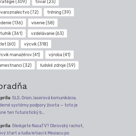
tratégie
(309)
tovar
(23)
ovaroznalectvo
(72)
tréning
(39)
edenie
(136)
visenie
(58)
tuľník
(361)
vzdelávanie
(63)
zlet
(60)
výcvik
(318)
ýcvik manažérov
(41)
výroba
(41)
amestnanci
(32)
ľudské zdroje
(59)
oradňa
apríla
:
SLS, Orion, laserová komunikácia,
erné systémy podpory života — toto je
sne ten futuristický b...
apríla
:
Sledujete NasaTV? Obrovský rachot,
ivý štart a ľudia letiaci k Mesiacu po