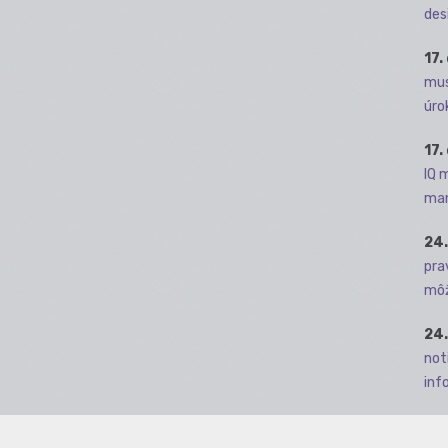
des
17.
mus
úro
17.
IQ 
man
24.
pra
môž
24.
not
info