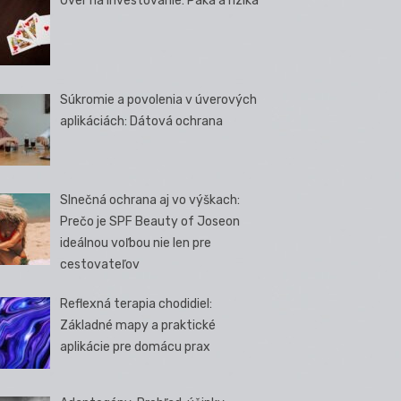
Úver na investovanie: Páka a riziká
Súkromie a povolenia v úverových
aplikáciách: Dátová ochrana
Slnečná ochrana aj vo výškach:
Prečo je SPF Beauty of Joseon
ideálnou voľbou nie len pre
cestovateľov
Reflexná terapia chodidiel:
Základné mapy a praktické
aplikácie pre domácu prax