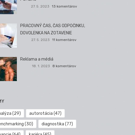
27. 5. 2023
13 komentárov
PRACOVNÝ ČAS, ČAS ODPOČINKU,
DOVOLENKA NA ZOTAVENIE
27. 5. 2023
11 komentárov
Reklama a médiá
18. 1. 2023
8 komentárov
MY
nalýza
(29)
autorotácia
(47)
enchmarking
(30)
diagnostika
(77)
nancie
(64)
kariéra
(45)