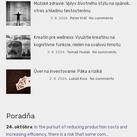
Mužské zdravie: Vplyv životného štýlu na spánok,
stres a hladinu testosterónu
9. 8. 2026
Peter Kráľ
No comments
Kreatín pre wellness: Využitie kreatínu na
kognitívne funkcie, nielen na svalovú hmotu
3. 8. 2026
Tomáš Hudák
No comments
Úver na investovanie: Páka a riziká
2. 8. 2026
Lukáš Kroc
No comments
Poradňa
24. októbra
:
In the pursuit of reducing production costs and
increasing efficiency, there is a risk that some com...