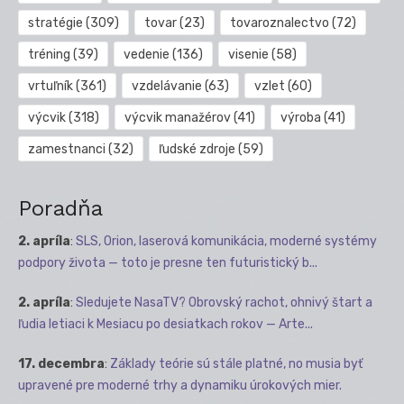
stratégie
(309)
tovar
(23)
tovaroznalectvo
(72)
tréning
(39)
vedenie
(136)
visenie
(58)
vrtuľník
(361)
vzdelávanie
(63)
vzlet
(60)
výcvik
(318)
výcvik manažérov
(41)
výroba
(41)
zamestnanci
(32)
ľudské zdroje
(59)
Poradňa
2. apríla
:
SLS, Orion, laserová komunikácia, moderné systémy
podpory života — toto je presne ten futuristický b...
2. apríla
:
Sledujete NasaTV? Obrovský rachot, ohnivý štart a
ľudia letiaci k Mesiacu po desiatkach rokov — Arte...
17. decembra
:
Základy teórie sú stále platné, no musia byť
upravené pre moderné trhy a dynamiku úrokových mier.