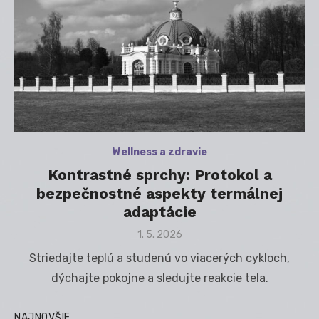
Wellness a zdravie
Kontrastné sprchy: Protokol a
bezpečnostné aspekty termálnej
adaptácie
Posted
1. 5. 2026
on
Striedajte teplú a studenú vo viacerých cykloch,
dýchajte pokojne a sledujte reakcie tela.
NAJNOVŠIE