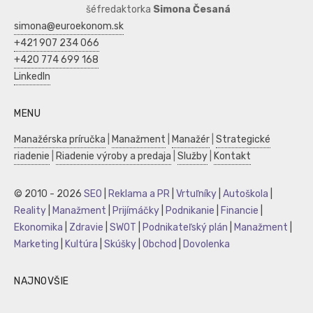
šéfredaktorka
Simona Česaná
simona@euroekonom.sk
+421 907 234 066
+420 774 699 168
LinkedIn
MENU
Manažérska príručka
|
Manažment
|
Manažér
|
Strategické
riadenie
|
Riadenie výroby a predaja
|
Služby
|
Kontakt
© 2010 - 2026
SEO
|
Reklama a PR
|
Vrtuľníky
|
Autoškola
|
Reality
|
Manažment
|
Prijímáčky
|
Podnikanie
|
Financie
|
Ekonomika
|
Zdravie
|
SWOT
|
Podnikateľský plán
|
Manažment
|
Marketing
|
Kultúra
|
Skúšky
|
Obchod
|
Dovolenka
NAJNOVŠIE