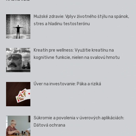
Mužské zdravie: Vplyv životného štýlu na spánok,
stres a hladinu testosterónu
Kreatín pre wellness: Využitie kreatínu na
kognitívne funkcie, nielen na svalovú hmotu
Úver na investovanie: Páka a riziká
Súkromie a povolenia v úverových aplikáciách:
Dátová ochrana