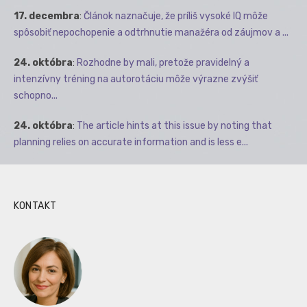
17. decembra
:
Článok naznačuje, že príliš vysoké IQ môže
spôsobiť nepochopenie a odtrhnutie manažéra od záujmov a ...
24. októbra
:
Rozhodne by mali, pretože pravidelný a
intenzívny tréning na autorotáciu môže výrazne zvýšiť
schopno...
24. októbra
:
The article hints at this issue by noting that
planning relies on accurate information and is less e...
KONTAKT