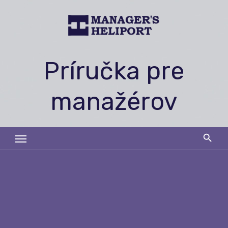
Skip
to
content
Príručka pre
manažérov