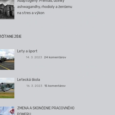
Adaptogény: Prehľad, účinky
ashwagandhy, rhodioly a ženšenu
na stres a výkon
JČÍTANEJŠIE
Lety a šport
14. 3. 2023
24 komentárov
Letecká škola
16. 3. 2023
15 komentárov
ZMENA A SKONČENIE PRACOVNÉHO
POMERU