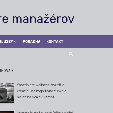
pre manažérov
SLUŽBY
PORADŇA
KONTAKT
JNOVŠIE
Kreatín pre wellness: Využitie
kreatínu na kognitívne funkcie,
nielen na svalovú hmotu