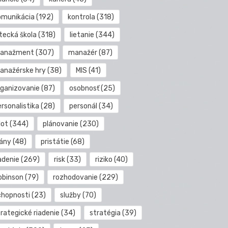
omunikácia
(192)
kontrola
(318)
etecká škola
(318)
lietanie
(344)
anažment
(307)
manažér
(87)
anažérske hry
(38)
MIS
(41)
rganizovanie
(87)
osobnosť
(25)
rsonalistika
(28)
personál
(34)
lot
(344)
plánovanie
(230)
lány
(48)
pristátie
(68)
adenie
(269)
risk
(33)
riziko
(40)
obinson
(79)
rozhodovanie
(229)
chopnosti
(23)
služby
(70)
rategické riadenie
(34)
stratégia
(39)