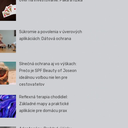
Úver na investovanie: Páka a riziká
Súkromie a povolenia v úverových
aplikáciách: Dátová ochrana
Slnečná ochrana aj vo výškach:
Prečo je SPF Beauty of Joseon
ideálnou voľbou nie len pre
cestovateľov
Reflexná terapia chodidiel:
Základné mapy a praktické
aplikácie pre domácu prax