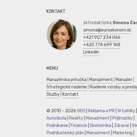
KONTAKT
šéfredaktorka
Simona Če
simona@euroekonom.sk
+421 907 234 066
+420 774 699 168
LinkedIn
MENU
Manažérska príručka
|
Manažment
|
Manažér
|
Strategické riadenie
|
Riadenie výroby a preda
Služby
|
Kontakt
© 2010 - 2026
SEO
|
Reklama a PR
|
Vrtuľníky
|
Autoškola
|
Reality
|
Manažment
|
Prijímáčky
|
Podnikanie
|
Financie
|
Ekonomika
|
Zdravie
|
S
Podnikateľský plán
|
Manažment
|
Marketing
|