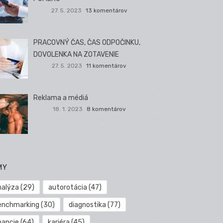
27. 5. 2023
13 komentárov
PRACOVNÝ ČAS, ČAS ODPOČINKU,
DOVOLENKA NA ZOTAVENIE
27. 5. 2023
11 komentárov
Reklama a médiá
18. 1. 2023
8 komentárov
MY
nalýza
(29)
autorotácia
(47)
enchmarking
(30)
diagnostika
(77)
nancie
(64)
kariéra
(45)