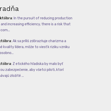
radňa
októbra
:
In the pursuit of reducing production
and increasing efficiency, there is a risk that
com...
któbra
:
Ak sa príliš zdôrazňuje charizma a
 kvality lídera, môže to viesť k riziku vzniku
osobno...
któbra
:
Z etického hľadiska by malo byť
tou zabezpečenie, aby všetci piloti, ktorí
vajú zložité ...