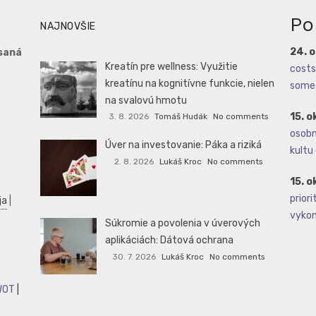
Po
NAJNOVŠIE
24. 
saná
Kreatín pre wellness: Využitie
costs 
kreatínu na kognitívne funkcie, nielen
some 
na svalovú hmotu
15. o
3. 8. 2026
Tomáš Hudák
No comments
osobné
Úver na investovanie: Páka a riziká
kultu 
2. 8. 2026
Lukáš Kroc
No comments
15. o
priori
ja
|
vykoná
Súkromie a povolenia v úverových
aplikáciách: Dátová ochrana
30. 7. 2026
Lukáš Kroc
No comments
WOT
|