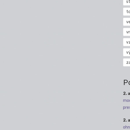
s
t
v
vr
v
v
z
P
2. 
mod
pre
2. 
ohn