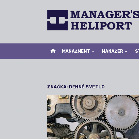
Skip
to
content
home
MANAŽMENT
MANAŽÉR
S
ZNAČKA:
DENNÉ SVETLO