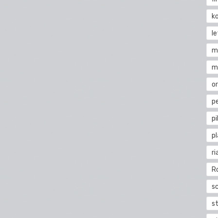
k
l
m
m
o
pe
pi
p
ri
R
s
st