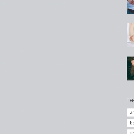
TÉ
a
b
fi