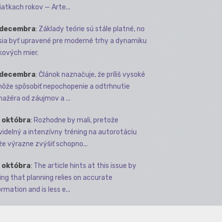
iatkach rokov — Arte...
 decembra
:
Základy teórie sú stále platné, no
ia byť upravené pre moderné trhy a dynamiku
kových mier.
 decembra
:
Článok naznačuje, že príliš vysoké
môže spôsobiť nepochopenie a odtrhnutie
ažéra od záujmov a ...
 októbra
:
Rozhodne by mali, pretože
videlný a intenzívny tréning na autorotáciu
e výrazne zvýšiť schopno...
 októbra
:
The article hints at this issue by
ing that planning relies on accurate
rmation and is less e...