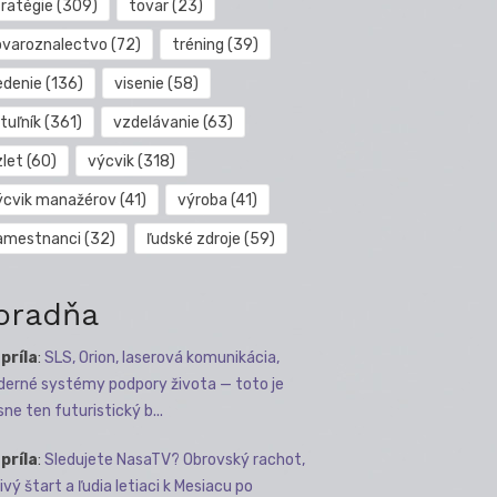
tratégie
(309)
tovar
(23)
ovaroznalectvo
(72)
tréning
(39)
edenie
(136)
visenie
(58)
tuľník
(361)
vzdelávanie
(63)
zlet
(60)
výcvik
(318)
ýcvik manažérov
(41)
výroba
(41)
amestnanci
(32)
ľudské zdroje
(59)
oradňa
apríla
:
SLS, Orion, laserová komunikácia,
erné systémy podpory života — toto je
sne ten futuristický b...
apríla
:
Sledujete NasaTV? Obrovský rachot,
ivý štart a ľudia letiaci k Mesiacu po