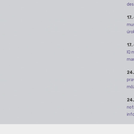
des
17.
mus
úro
17.
IQ 
man
24.
pra
môž
24.
not
info