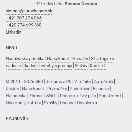
šéfredaktorka
Simona Česaná
simona@euroekonom.sk
+421 907 234 066
+420 774 699 168
LinkedIn
MENU
Manažérska príručka
|
Manažment
|
Manažér
|
Strategické
riadenie
|
Riadenie výroby a predaja
|
Služby
|
Kontakt
© 2010 - 2026
SEO
|
Reklama a PR
|
Vrtuľníky
|
Autoškola
|
Reality
|
Manažment
|
Prijímáčky
|
Podnikanie
|
Financie
|
Ekonomika
|
Zdravie
|
SWOT
|
Podnikateľský plán
|
Manažment
|
Marketing
|
Kultúra
|
Skúšky
|
Obchod
|
Dovolenka
NAJNOVŠIE