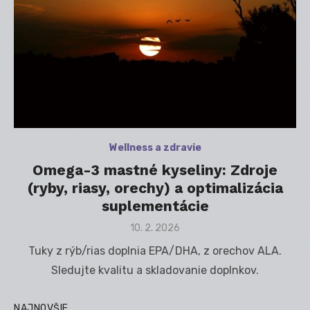
Wellness a zdravie
Omega-3 mastné kyseliny: Zdroje
(ryby, riasy, orechy) a optimalizácia
suplementácie
Posted
10. 2. 2026
on
Tuky z rýb/rias doplnia EPA/DHA, z orechov ALA.
Sledujte kvalitu a skladovanie doplnkov.
NAJNOVŠIE