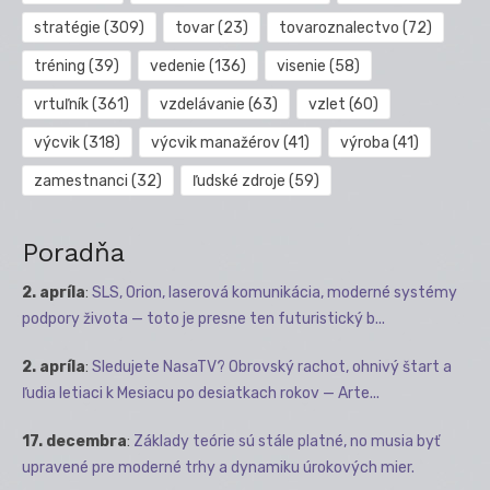
stratégie
(309)
tovar
(23)
tovaroznalectvo
(72)
tréning
(39)
vedenie
(136)
visenie
(58)
vrtuľník
(361)
vzdelávanie
(63)
vzlet
(60)
výcvik
(318)
výcvik manažérov
(41)
výroba
(41)
zamestnanci
(32)
ľudské zdroje
(59)
Poradňa
2. apríla
:
SLS, Orion, laserová komunikácia, moderné systémy
podpory života — toto je presne ten futuristický b...
2. apríla
:
Sledujete NasaTV? Obrovský rachot, ohnivý štart a
ľudia letiaci k Mesiacu po desiatkach rokov — Arte...
17. decembra
:
Základy teórie sú stále platné, no musia byť
upravené pre moderné trhy a dynamiku úrokových mier.