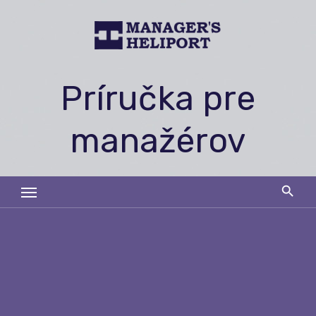
Skip
to
content
Príručka pre
manažérov