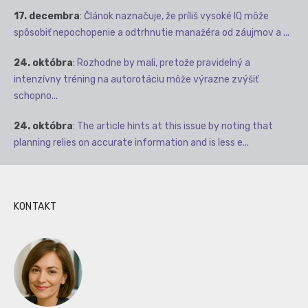
17. decembra
:
Článok naznačuje, že príliš vysoké IQ môže
spôsobiť nepochopenie a odtrhnutie manažéra od záujmov a ...
24. októbra
:
Rozhodne by mali, pretože pravidelný a
intenzívny tréning na autorotáciu môže výrazne zvýšiť
schopno...
24. októbra
:
The article hints at this issue by noting that
planning relies on accurate information and is less e...
KONTAKT