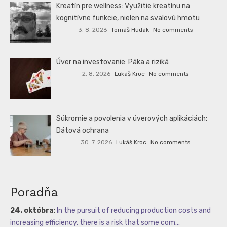
Kreatín pre wellness: Využitie kreatínu na
kognitívne funkcie, nielen na svalovú hmotu
3. 8. 2026
Tomáš Hudák
No comments
Úver na investovanie: Páka a riziká
2. 8. 2026
Lukáš Kroc
No comments
Súkromie a povolenia v úverových aplikáciách:
Dátová ochrana
30. 7. 2026
Lukáš Kroc
No comments
Poradňa
24. októbra
:
In the pursuit of reducing production costs and
increasing efficiency, there is a risk that some com...