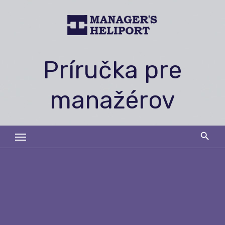
Skip
to
content
Príručka pre
manažérov