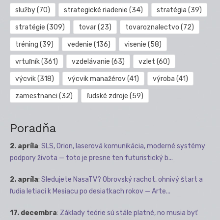
služby
(70)
strategické riadenie
(34)
stratégia
(39)
stratégie
(309)
tovar
(23)
tovaroznalectvo
(72)
tréning
(39)
vedenie
(136)
visenie
(58)
vrtuľník
(361)
vzdelávanie
(63)
vzlet
(60)
výcvik
(318)
výcvik manažérov
(41)
výroba
(41)
zamestnanci
(32)
ľudské zdroje
(59)
Poradňa
2. apríla
:
SLS, Orion, laserová komunikácia, moderné systémy
podpory života — toto je presne ten futuristický b...
2. apríla
:
Sledujete NasaTV? Obrovský rachot, ohnivý štart a
ľudia letiaci k Mesiacu po desiatkach rokov — Arte...
17. decembra
:
Základy teórie sú stále platné, no musia byť