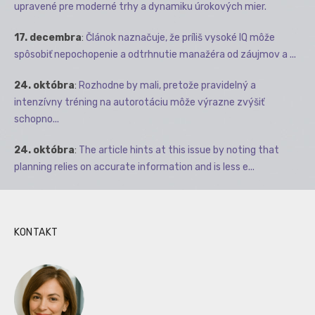
upravené pre moderné trhy a dynamiku úrokových mier.
17. decembra
:
Článok naznačuje, že príliš vysoké IQ môže
spôsobiť nepochopenie a odtrhnutie manažéra od záujmov a ...
24. októbra
:
Rozhodne by mali, pretože pravidelný a
intenzívny tréning na autorotáciu môže výrazne zvýšiť
schopno...
24. októbra
:
The article hints at this issue by noting that
planning relies on accurate information and is less e...
KONTAKT