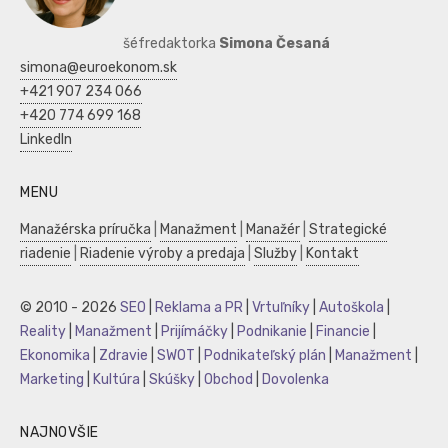
šéfredaktorka
Simona Česaná
simona@euroekonom.sk
+421 907 234 066
+420 774 699 168
LinkedIn
MENU
Manažérska príručka
|
Manažment
|
Manažér
|
Strategické
riadenie
|
Riadenie výroby a predaja
|
Služby
|
Kontakt
© 2010 - 2026
SEO
|
Reklama a PR
|
Vrtuľníky
|
Autoškola
|
Reality
|
Manažment
|
Prijímáčky
|
Podnikanie
|
Financie
|
Ekonomika
|
Zdravie
|
SWOT
|
Podnikateľský plán
|
Manažment
|
Marketing
|
Kultúra
|
Skúšky
|
Obchod
|
Dovolenka
NAJNOVŠIE