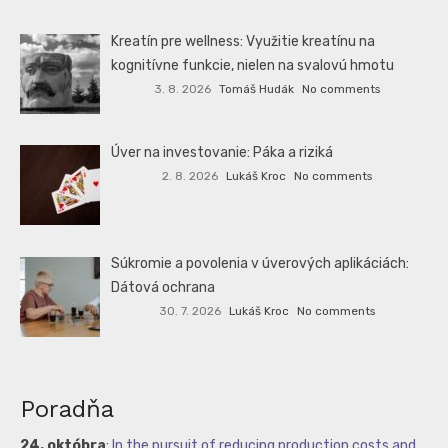
Kreatín pre wellness: Využitie kreatínu na
kognitívne funkcie, nielen na svalovú hmotu
3. 8. 2026
Tomáš Hudák
No comments
Úver na investovanie: Páka a riziká
2. 8. 2026
Lukáš Kroc
No comments
Súkromie a povolenia v úverových aplikáciách:
Dátová ochrana
30. 7. 2026
Lukáš Kroc
No comments
Poradňa
24. októbra
:
In the pursuit of reducing production costs and