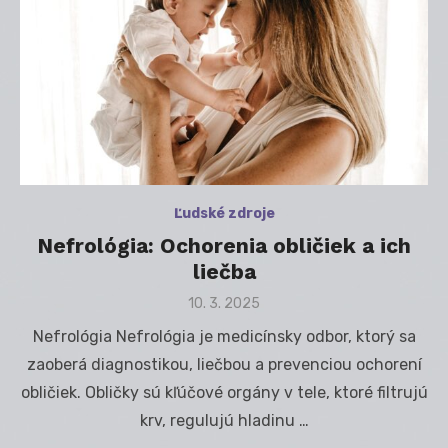
Ľudské zdroje
Nefrológia: Ochorenia obličiek a ich
liečba
Posted
10. 3. 2025
on
Nefrológia Nefrológia je medicínsky odbor, ktorý sa
zaoberá diagnostikou, liečbou a prevenciou ochorení
obličiek. Obličky sú kľúčové orgány v tele, ktoré filtrujú
krv, regulujú hladinu …