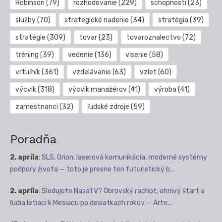
Robinson
(79)
rozhodovanie
(229)
schopnosti
(23)
služby
(70)
strategické riadenie
(34)
stratégia
(39)
stratégie
(309)
tovar
(23)
tovaroznalectvo
(72)
tréning
(39)
vedenie
(136)
visenie
(58)
vrtuľník
(361)
vzdelávanie
(63)
vzlet
(60)
výcvik
(318)
výcvik manažérov
(41)
výroba
(41)
zamestnanci
(32)
ľudské zdroje
(59)
Poradňa
2. apríla
:
SLS, Orion, laserová komunikácia, moderné systémy
podpory života — toto je presne ten futuristický b...
2. apríla
:
Sledujete NasaTV? Obrovský rachot, ohnivý štart a
ľudia letiaci k Mesiacu po desiatkach rokov — Arte...