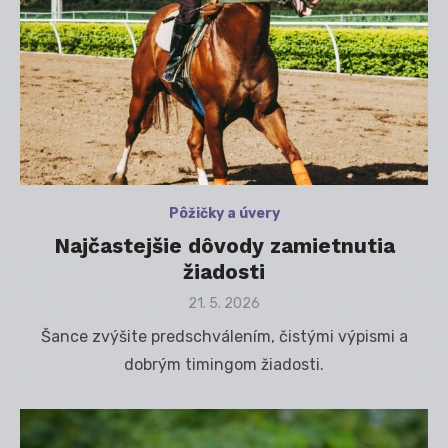
Pôžičky a úvery
Najčastejšie dôvody zamietnutia
žiadosti
Posted
21. 5. 2026
on
Šance zvýšite predschválením, čistými výpismi a
dobrým timingom žiadosti.