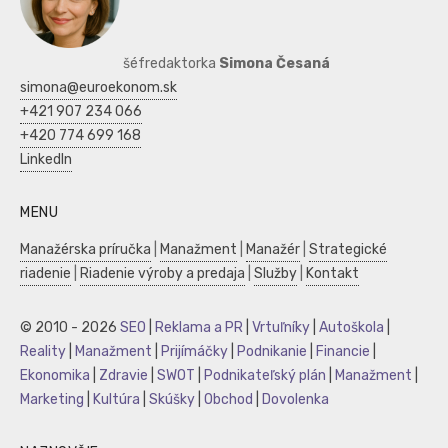
šéfredaktorka
Simona Česaná
simona@euroekonom.sk
+421 907 234 066
+420 774 699 168
LinkedIn
MENU
Manažérska príručka
|
Manažment
|
Manažér
|
Strategické
riadenie
|
Riadenie výroby a predaja
|
Služby
|
Kontakt
© 2010 - 2026
SEO
|
Reklama a PR
|
Vrtuľníky
|
Autoškola
|
Reality
|
Manažment
|
Prijímáčky
|
Podnikanie
|
Financie
|
Ekonomika
|
Zdravie
|
SWOT
|
Podnikateľský plán
|
Manažment
|
Marketing
|
Kultúra
|
Skúšky
|
Obchod
|
Dovolenka