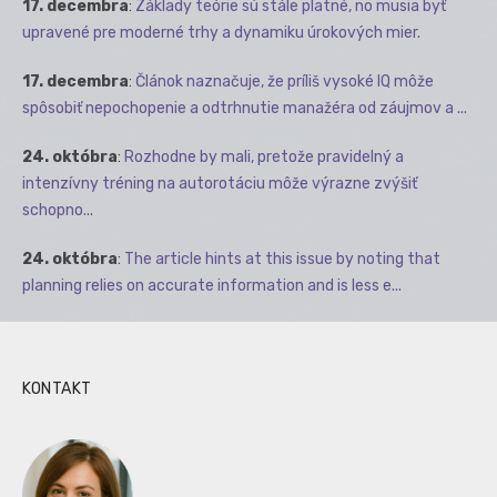
17. decembra
:
Základy teórie sú stále platné, no musia byť
upravené pre moderné trhy a dynamiku úrokových mier.
17. decembra
:
Článok naznačuje, že príliš vysoké IQ môže
spôsobiť nepochopenie a odtrhnutie manažéra od záujmov a ...
24. októbra
:
Rozhodne by mali, pretože pravidelný a
intenzívny tréning na autorotáciu môže výrazne zvýšiť
schopno...
24. októbra
:
The article hints at this issue by noting that
planning relies on accurate information and is less e...
KONTAKT