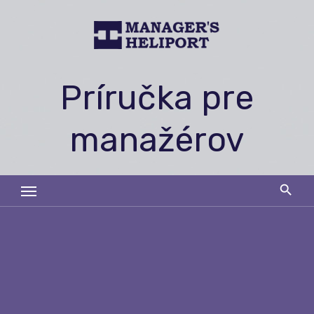
Skip
to
content
Príručka pre
manažérov