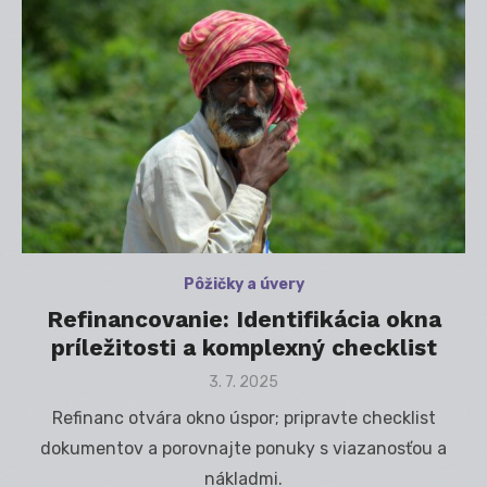
Pôžičky a úvery
Refinancovanie: Identifikácia okna
príležitosti a komplexný checklist
Posted
3. 7. 2025
on
Refinanc otvára okno úspor; pripravte checklist
dokumentov a porovnajte ponuky s viazanosťou a
nákladmi.