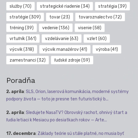
služby
(70)
strategické riadenie
(34)
stratégia
(39)
stratégie
(309)
tovar
(23)
tovaroznalectvo
(72)
tréning
(39)
vedenie
(136)
visenie
(58)
vrtuľník
(361)
vzdelávanie
(63)
vzlet
(60)
výcvik
(318)
výcvik manažérov
(41)
výroba
(41)
zamestnanci
(32)
ľudské zdroje
(59)
Poradňa
2. apríla
:
SLS, Orion, laserová komunikácia, moderné systémy
podpory života — toto je presne ten futuristický b...
2. apríla
:
Sledujete NasaTV? Obrovský rachot, ohnivý štart a
ľudia letiaci k Mesiacu po desiatkach rokov — Arte...
17. decembra
:
Základy teórie sú stále platné, no musia byť