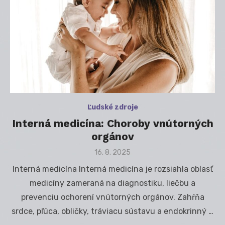
Ľudské zdroje
Interná medicína: Choroby vnútorných
orgánov
Posted
16. 8. 2025
on
Interná medicína Interná medicína je rozsiahla oblasť
medicíny zameraná na diagnostiku, liečbu a
prevenciu ochorení vnútorných orgánov. Zahŕňa
srdce, pľúca, obličky, tráviacu sústavu a endokrinný …