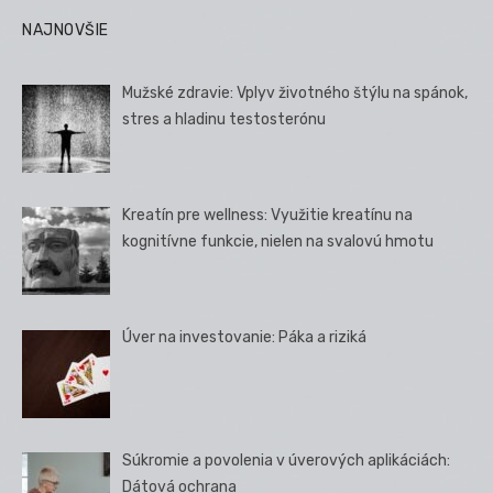
NAJNOVŠIE
Mužské zdravie: Vplyv životného štýlu na spánok,
stres a hladinu testosterónu
Kreatín pre wellness: Využitie kreatínu na
kognitívne funkcie, nielen na svalovú hmotu
Úver na investovanie: Páka a riziká
Súkromie a povolenia v úverových aplikáciách:
Dátová ochrana