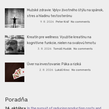
Mužské zdravie: Vplyv životného štýlu na spánok,
stres a hladinu testosterónu
9. 8. 2026
Peter Kráľ
No comments
Kreatín pre wellness: Využitie kreatínu na
kognitívne funkcie, nielen na svalovú hmotu
3. 8. 2026
Tomáš Hudák
No comments
Úver na investovanie: Páka a riziká
2. 8. 2026
Lukáš Kroc
No comments
Poradňa
24. októbra
:
In the pursuit of reducing production costs and