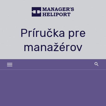
Skip
to
content
Príručka pre
manažérov