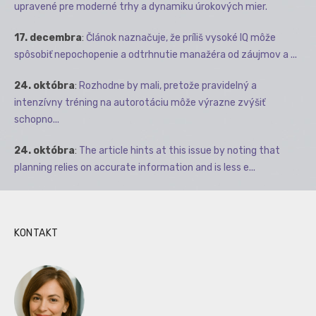
upravené pre moderné trhy a dynamiku úrokových mier.
17. decembra
:
Článok naznačuje, že príliš vysoké IQ môže
spôsobiť nepochopenie a odtrhnutie manažéra od záujmov a ...
24. októbra
:
Rozhodne by mali, pretože pravidelný a
intenzívny tréning na autorotáciu môže výrazne zvýšiť
schopno...
24. októbra
:
The article hints at this issue by noting that
planning relies on accurate information and is less e...
KONTAKT