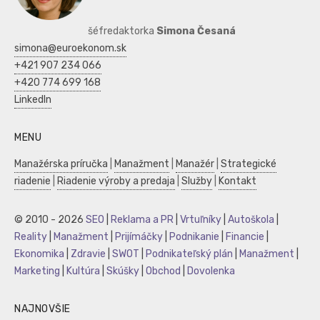
šéfredaktorka
Simona Česaná
simona@euroekonom.sk
+421 907 234 066
+420 774 699 168
LinkedIn
MENU
Manažérska príručka
|
Manažment
|
Manažér
|
Strategické
riadenie
|
Riadenie výroby a predaja
|
Služby
|
Kontakt
© 2010 - 2026
SEO
|
Reklama a PR
|
Vrtuľníky
|
Autoškola
|
Reality
|
Manažment
|
Prijímáčky
|
Podnikanie
|
Financie
|
Ekonomika
|
Zdravie
|
SWOT
|
Podnikateľský plán
|
Manažment
|
Marketing
|
Kultúra
|
Skúšky
|
Obchod
|
Dovolenka
NAJNOVŠIE