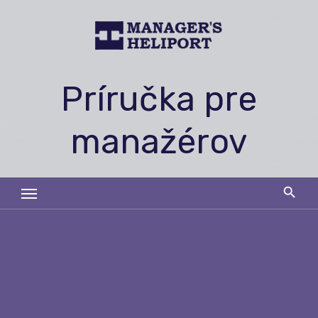
Skip
to
content
Príručka pre
manažérov