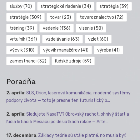
služby
(70)
strategické riadenie
(34)
stratégia
(39)
stratégie
(309)
tovar
(23)
tovaroznalectvo
(72)
tréning
(39)
vedenie
(136)
visenie
(58)
vrtuľník
(361)
vzdelávanie
(63)
vzlet
(60)
výcvik
(318)
výcvik manažérov
(41)
výroba
(41)
zamestnanci
(32)
ľudské zdroje
(59)
Poradňa
2. apríla
:
SLS, Orion, laserová komunikácia, moderné systémy
podpory života — toto je presne ten futuristický b...
2. apríla
:
Sledujete NasaTV? Obrovský rachot, ohnivý štart a
ľudia letiaci k Mesiacu po desiatkach rokov — Arte...
17. decembra
:
Základy teórie sú stále platné, no musia byť