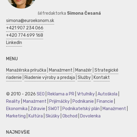
šéfredaktorka
Simona Česaná
simona@euroekonom.sk
+421 907 234 066
+420 774 699 168
LinkedIn
MENU
Manažérska príručka
|
Manažment
|
Manažér
|
Strategické
riadenie
|
Riadenie výroby a predaja
|
Služby
|
Kontakt
© 2010 - 2026
SEO
|
Reklama a PR
|
Vrtuľníky
|
Autoškola
|
Reality
|
Manažment
|
Prijímáčky
|
Podnikanie
|
Financie
|
Ekonomika
|
Zdravie
|
SWOT
|
Podnikateľský plán
|
Manažment
|
Marketing
|
Kultúra
|
Skúšky
|
Obchod
|
Dovolenka
NAJNOVŠIE