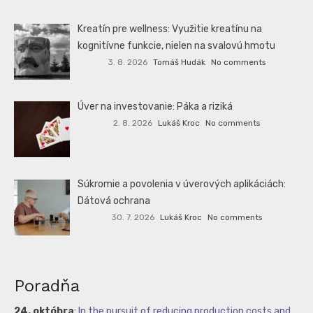
Kreatín pre wellness: Využitie kreatínu na
kognitívne funkcie, nielen na svalovú hmotu
3. 8. 2026
Tomáš Hudák
No comments
Úver na investovanie: Páka a riziká
2. 8. 2026
Lukáš Kroc
No comments
Súkromie a povolenia v úverových aplikáciách:
Dátová ochrana
30. 7. 2026
Lukáš Kroc
No comments
Poradňa
24. októbra
:
In the pursuit of reducing production costs and