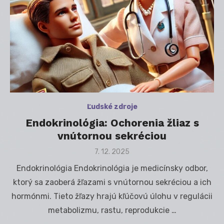
Ľudské zdroje
Endokrinológia: Ochorenia žliaz s
vnútornou sekréciou
Posted
7. 12. 2025
on
Endokrinológia Endokrinológia je medicínsky odbor,
ktorý sa zaoberá žľazami s vnútornou sekréciou a ich
hormónmi. Tieto žľazy hrajú kľúčovú úlohu v regulácii
metabolizmu, rastu, reprodukcie …