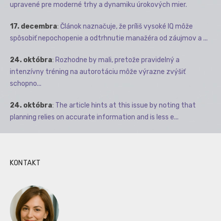
upravené pre moderné trhy a dynamiku úrokových mier.
17. decembra
:
Článok naznačuje, že príliš vysoké IQ môže
spôsobiť nepochopenie a odtrhnutie manažéra od záujmov a ...
24. októbra
:
Rozhodne by mali, pretože pravidelný a
intenzívny tréning na autorotáciu môže výrazne zvýšiť
schopno...
24. októbra
:
The article hints at this issue by noting that
planning relies on accurate information and is less e...
KONTAKT