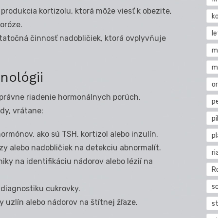
rodukcia kortizolu, ktorá môže viesť k obezite,
k
oróze.
l
atočná činnosť nadobličiek, ktorá ovplyvňuje
m
.
m
nológii
o
správne riadenie hormonálnych porúch.
pe
dy, vrátane:
pi
rmónov, ako sú TSH, kortizol alebo inzulín.
p
zy alebo nadobličiek na detekciu abnormalít.
ri
ky na identifikáciu nádorov alebo lézií na
R
s
diagnostiku cukrovky.
 uzlín alebo nádorov na štítnej žľaze.
st