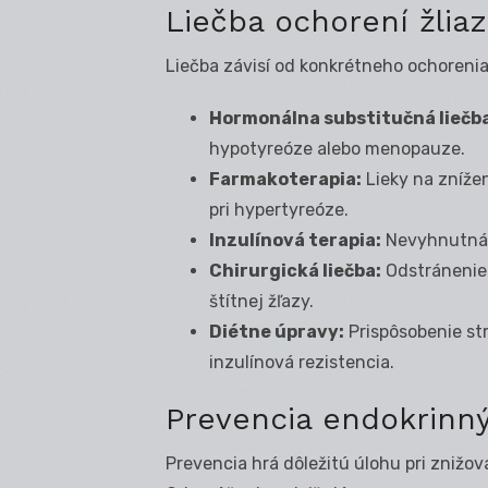
Liečba ochorení žlia
Liečba závisí od konkrétneho ochorenia
Hormonálna substitučná liečb
hypotyreóze alebo menopauze.
Farmakoterapia:
Lieky na znížen
pri hypertyreóze.
Inzulínová terapia:
Nevyhnutná p
Chirurgická liečba:
Odstránenie 
štítnej žľazy.
Diétne úpravy:
Prispôsobenie st
inzulínová rezistencia.
Prevencia endokrinn
Prevencia hrá dôležitú úlohu pri znižo