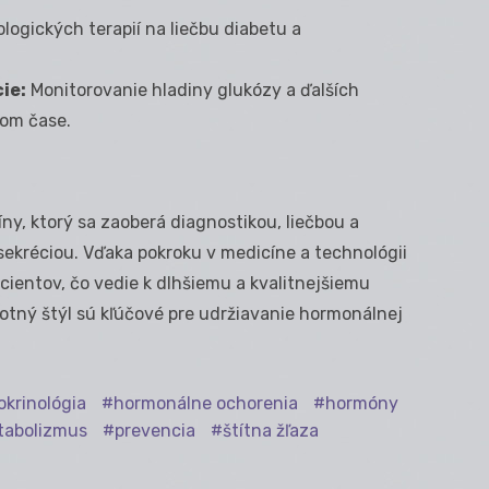
logických terapií na liečbu diabetu a
ie:
Monitorovanie hladiny glukózy a ďalších
om čase.
ny, ktorý sa zaoberá diagnostikou, liečbou a
sekréciou. Vďaka pokroku v medicíne a technológii
acientov, čo vedie k dlhšiemu a kvalitnejšiemu
votný štýl sú kľúčové pre udržiavanie hormonálnej
krinológia
hormonálne ochorenia
hormóny
tabolizmus
prevencia
štítna žľaza