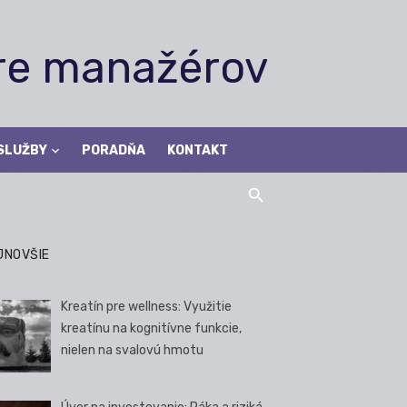
pre manažérov
SLUŽBY
PORADŇA
KONTAKT
JNOVŠIE
Kreatín pre wellness: Využitie
kreatínu na kognitívne funkcie,
nielen na svalovú hmotu