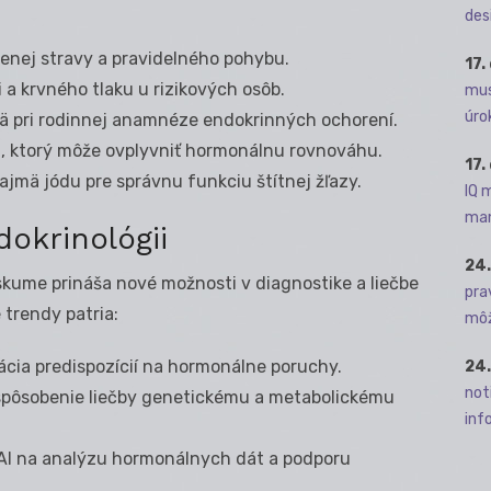
des
ženej stravy a pravidelného pohybu.
17.
 a krvného tlaku u rizikových osôb.
mus
úro
mä pri rodinnej anamnéze endokrinných ochorení.
 ktorý môže ovplyvniť hormonálnu rovnováhu.
17.
ajmä jódu pre správnu funkciu štítnej žľazy.
IQ 
man
okrinológii
24.
skume prináša nové možnosti v diagnostike a liečbe
pra
trendy patria:
môž
kácia predispozícií na hormonálne poruchy.
24.
not
spôsobenie liečby genetickému a metabolickému
info
AI na analýzu hormonálnych dát a podporu