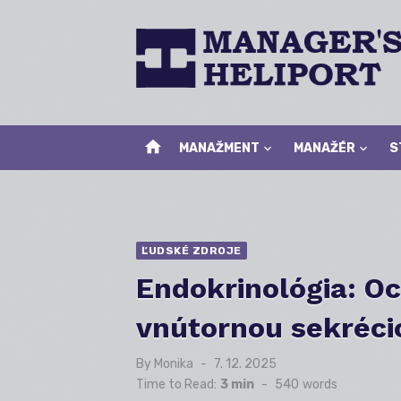
Skip
to
content
home
MANAŽMENT
MANAŽÉR
S
ĽUDSKÉ ZDROJE
Endokrinológia: Oc
vnútornou sekréci
By
Monika
Posted
7. 12. 2025
on
Time to Read:
3 min
-
540
words