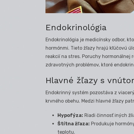
Endokrinológia
Endokrinológia je medicínsky odbor, kt
hormónmi. Tieto žľazy hrajú kľúčovú úl
reakcií na stres. Poruchy hormonálnej 
zdravotných problémov, ktoré endokrino
Hlavné žľazy s vnúto
Endokrinný systém pozostáva z viacerý
krvného obehu. Medzi hlavné žľazy patr
Hypofýza:
Riadi činnosť iných žl
Štítna žľaza:
Produkuje hormóny,
teplotu.