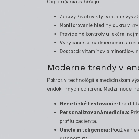
Odporúčania zahŕňajú:
Zdravý životný štýl vrátane vyvá
Monitorovanie hladiny cukru v krvi
Pravidelné kontroly u lekára, naj
Vyhýbanie sa nadmernému stresu,
Dostatok vitamínov a minerálov, n
Moderné trendy v end
Pokrok v technológii a medicínskom vý
endokrinných ochorení. Medzi moderné 
Genetické testovanie:
Identifi
Personalizovaná medicína:
Pri
profilu pacienta.
Umelá inteligencia:
Používanie 
diagnostiky.