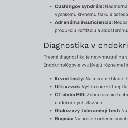
Cushingov syndróm:
Nadmerná p
vysokému krvnému tlaku a osteop
Adrenálna insuficiencia:
Nedost
produkciu kortizolu a aldosterónu
Diagnostika v endokri
Presná diagnostika je nevyhnutná na 
Endokrinológovia využívajú rôzne metó
Krvné testy:
Na meranie hladín ho
Ultrazvuk:
Vyšetrenie štítnej žľa
CT alebo MRI:
Zobrazovacie techni
endokrinných žľazách.
Glukózový tolerančný test:
Na 
Biopsia:
Na presné určenie povahy