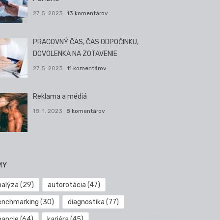
27. 5. 2023
13 komentárov
PRACOVNÝ ČAS, ČAS ODPOČINKU,
DOVOLENKA NA ZOTAVENIE
27. 5. 2023
11 komentárov
Reklama a médiá
18. 1. 2023
8 komentárov
MY
nalýza
(29)
autorotácia
(47)
enchmarking
(30)
diagnostika
(77)
nancie
(64)
kariéra
(45)