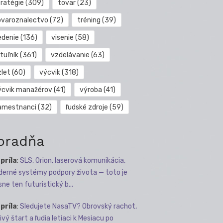
tratégie
(309)
tovar
(23)
ovaroznalectvo
(72)
tréning
(39)
edenie
(136)
visenie
(58)
tuľník
(361)
vzdelávanie
(63)
zlet
(60)
výcvik
(318)
ýcvik manažérov
(41)
výroba
(41)
amestnanci
(32)
ľudské zdroje
(59)
oradňa
apríla
:
SLS, Orion, laserová komunikácia,
erné systémy podpory života — toto je
sne ten futuristický b...
apríla
:
Sledujete NasaTV? Obrovský rachot,
ivý štart a ľudia letiaci k Mesiacu po