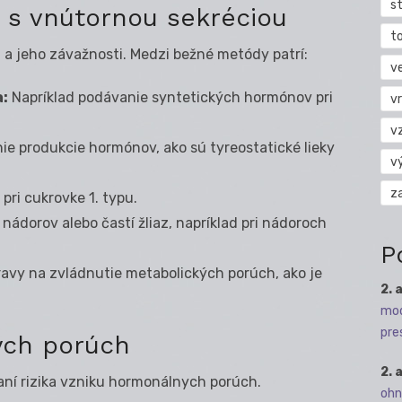
s
z s vnútornou sekréciou
t
 a jeho závažnosti. Medzi bežné metódy patrí:
v
a:
Napríklad podávanie syntetických hormónov pri
vr
v
ie produkcie hormónov, ako sú tyreostatické lieky
v
z
ri cukrovke 1. typu.
nádorov alebo častí žliaz, napríklad pri nádoroch
P
ravy na zvládnutie metabolických porúch, ako je
2. 
mod
pre
ých porúch
2. 
vaní rizika vzniku hormonálnych porúch.
ohn