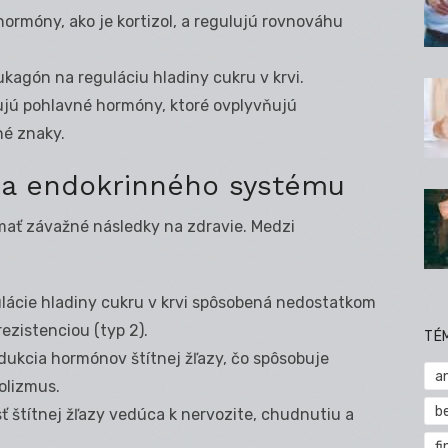
ormóny, ako je kortizol, a regulujú rovnováhu
ukagón na reguláciu hladiny cukru v krvi.
jú pohlavné hormóny, ktoré ovplyvňujú
né znaky.
nia endokrinného systému
ť závažné následky na zdravie. Medzi
ácie hladiny cukru v krvi spôsobená nedostatkom
rezistenciou (typ 2).
TÉ
ukcia hormónov štítnej žľazy, čo spôsobuje
a
olizmus.
b
štítnej žľazy vedúca k nervozite, chudnutiu a
fi