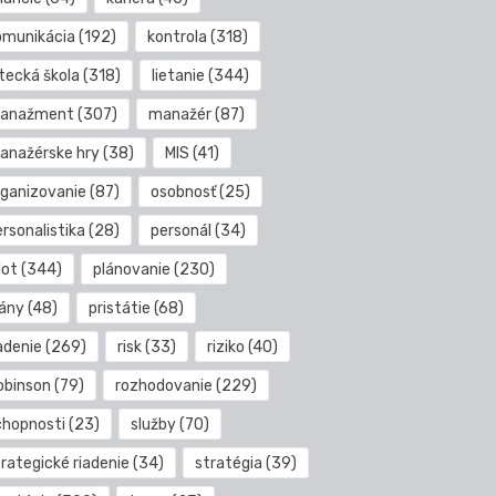
omunikácia
(192)
kontrola
(318)
etecká škola
(318)
lietanie
(344)
anažment
(307)
manažér
(87)
anažérske hry
(38)
MIS
(41)
rganizovanie
(87)
osobnosť
(25)
rsonalistika
(28)
personál
(34)
lot
(344)
plánovanie
(230)
lány
(48)
pristátie
(68)
adenie
(269)
risk
(33)
riziko
(40)
obinson
(79)
rozhodovanie
(229)
chopnosti
(23)
služby
(70)
rategické riadenie
(34)
stratégia
(39)