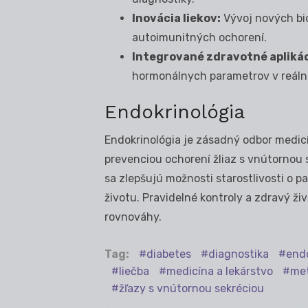
Inovácia liekov:
Vývoj nových bio
autoimunitných ochorení.
Integrované zdravotné aplikác
hormonálnych parametrov v reáln
Endokrinológia
Endokrinológia je zásadný odbor medicí
prevenciou ochorení žliaz s vnútornou 
sa zlepšujú možnosti starostlivosti o p
životu. Pravidelné kontroly a zdravý ži
rovnováhy.
Tag:
diabetes
diagnostika
endo
liečba
medicína a lekárstvo
me
žľazy s vnútornou sekréciou