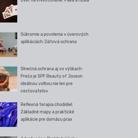
Úver na investovanie: Páka a riziká
Súkromie a povolenia v úverových
aplikáciách: Dátová ochrana
Slnečná ochrana aj vo výškach:
Prečo je SPF Beauty of Joseon
ideálnou voľbou nie len pre
cestovateľov
Reflexná terapia chodidiel:
Základné mapy a praktické
aplikácie pre domácu prax