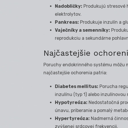
Nadobličky:
Produkujú stresové h
elektrolytov.
Pankreas:
Produkuje inzulín a gl
Vaječníky a semenníky:
Produku
reprodukciu a sekundárne pohlav
Najčastejšie ochore
Poruchy endokrinného systému môžu ma
najčastejšie ochorenia patria:
Diabetes mellitus:
Porucha regul
inzulínu (typ 1) alebo inzulínovou 
Hypotyreóza:
Nedostatočná prod
únavu, priberanie a pomalý metab
Hypertyreóza:
Nadmerná činnosť 
zvýšenej srdcovej frekvencii.