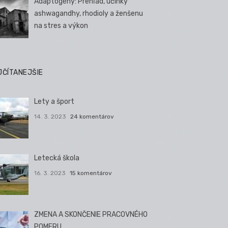
Adaptogény: Prehľad, účinky
ashwagandhy, rhodioly a ženšenu
na stres a výkon
JČÍTANEJŠIE
Lety a šport
14. 3. 2023
24 komentárov
Letecká škola
16. 3. 2023
15 komentárov
ZMENA A SKONČENIE PRACOVNÉHO
POMERU