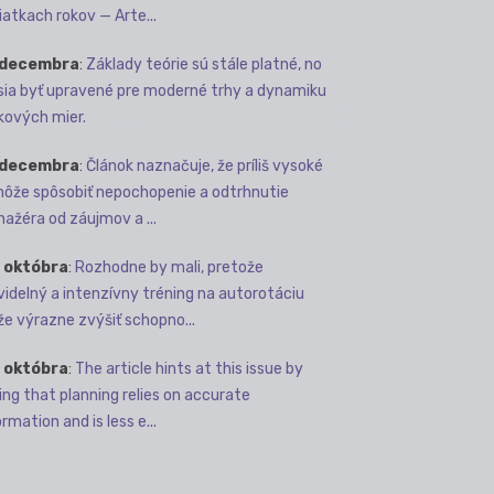
iatkach rokov — Arte...
 decembra
:
Základy teórie sú stále platné, no
ia byť upravené pre moderné trhy a dynamiku
kových mier.
 decembra
:
Článok naznačuje, že príliš vysoké
môže spôsobiť nepochopenie a odtrhnutie
ažéra od záujmov a ...
 októbra
:
Rozhodne by mali, pretože
videlný a intenzívny tréning na autorotáciu
e výrazne zvýšiť schopno...
 októbra
:
The article hints at this issue by
ing that planning relies on accurate
rmation and is less e...