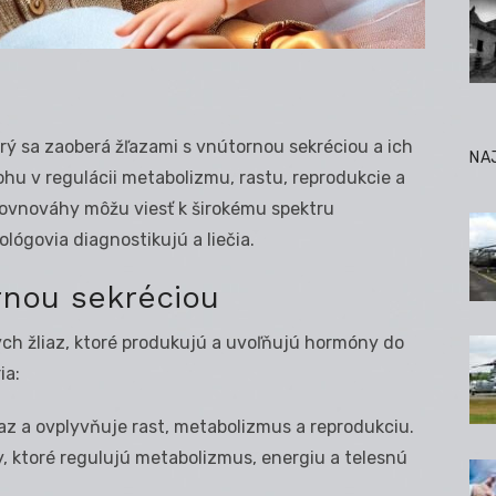
orý sa zaoberá žľazami s vnútornou sekréciou a ich
NA
ohu v regulácii metabolizmu, rastu, reprodukcie a
rovnováhy môžu viesť k širokému spektru
lógovia diagnostikujú a liečia.
rnou sekréciou
ch žliaz, ktoré produkujú a uvoľňujú hormóny do
ia:
iaz a ovplyvňuje rast, metabolizmus a reprodukciu.
 ktoré regulujú metabolizmus, energiu a telesnú