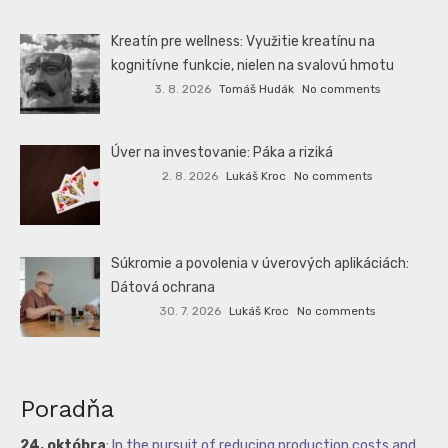
Kreatín pre wellness: Využitie kreatínu na
kognitívne funkcie, nielen na svalovú hmotu
3. 8. 2026
Tomáš Hudák
No comments
Úver na investovanie: Páka a riziká
2. 8. 2026
Lukáš Kroc
No comments
Súkromie a povolenia v úverových aplikáciách:
Dátová ochrana
30. 7. 2026
Lukáš Kroc
No comments
Poradňa
24. októbra
:
In the pursuit of reducing production costs and