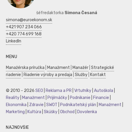
šéfredaktorka
Simona Česaná
simona@euroekonom.sk
+421 907 234 066
+420 774 699 168
LinkedIn
MENU
Manažérska príručka
|
Manažment
|
Manažér
|
Strategické
riadenie
|
Riadenie výroby a predaja
|
Služby
|
Kontakt
© 2010 - 2026
SEO
|
Reklama a PR
|
Vrtuľníky
|
Autoškola
|
Reality
|
Manažment
|
Prijímáčky
|
Podnikanie
|
Financie
|
Ekonomika
|
Zdravie
|
SWOT
|
Podnikateľský plán
|
Manažment
|
Marketing
|
Kultúra
|
Skúšky
|
Obchod
|
Dovolenka
NAJNOVŠIE