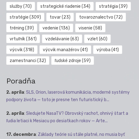
služby
(70)
strategické riadenie
(34)
stratégia
(39)
stratégie
(309)
tovar
(23)
tovaroznalectvo
(72)
tréning
(39)
vedenie
(136)
visenie
(58)
vrtuľník
(361)
vzdelávanie
(63)
vzlet
(60)
výcvik
(318)
výcvik manažérov
(41)
výroba
(41)
zamestnanci
(32)
ľudské zdroje
(59)
Poradňa
2. apríla
:
SLS, Orion, laserová komunikácia, moderné systémy
podpory života — toto je presne ten futuristický b...
2. apríla
:
Sledujete NasaTV? Obrovský rachot, ohnivý štart a
ľudia letiaci k Mesiacu po desiatkach rokov — Arte...
17. decembra
:
Základy teórie sú stále platné, no musia byť