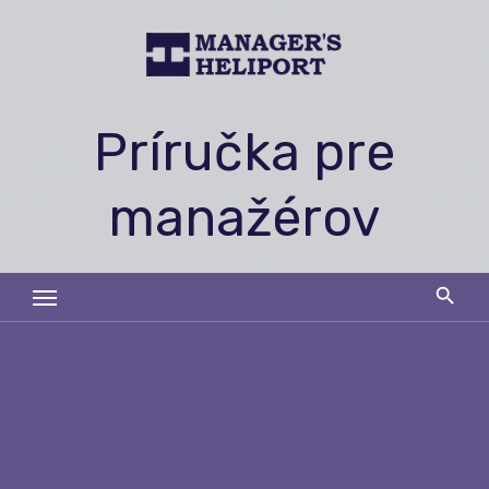
Skip
to
content
Príručka pre
manažérov