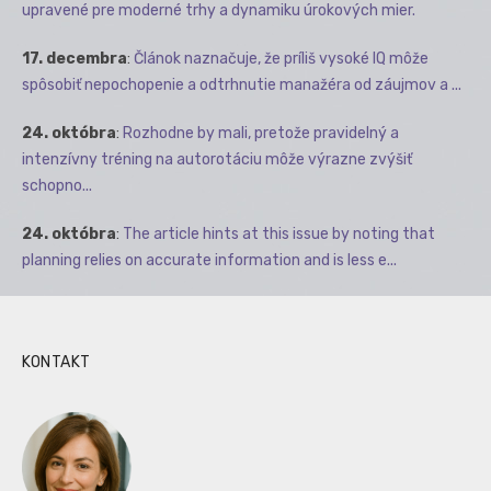
upravené pre moderné trhy a dynamiku úrokových mier.
17. decembra
:
Článok naznačuje, že príliš vysoké IQ môže
spôsobiť nepochopenie a odtrhnutie manažéra od záujmov a ...
24. októbra
:
Rozhodne by mali, pretože pravidelný a
intenzívny tréning na autorotáciu môže výrazne zvýšiť
schopno...
24. októbra
:
The article hints at this issue by noting that
planning relies on accurate information and is less e...
KONTAKT