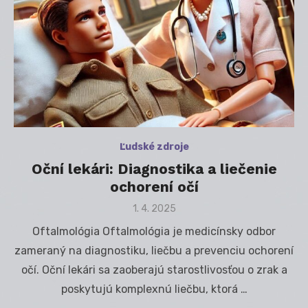
Ľudské zdroje
Oční lekári: Diagnostika a liečenie
ochorení očí
Posted
1. 4. 2025
on
Oftalmológia Oftalmológia je medicínsky odbor
zameraný na diagnostiku, liečbu a prevenciu ochorení
očí. Oční lekári sa zaoberajú starostlivosťou o zrak a
poskytujú komplexnú liečbu, ktorá …