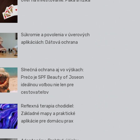
Úver na investovanie: Páka a riziká
Súkromie a povolenia v úverových
aplikáciách: Dátová ochrana
Slnečná ochrana aj vo výškach:
Prečo je SPF Beauty of Joseon
ideálnou voľbou nie len pre
cestovateľov
Reflexná terapia chodidiel:
Základné mapy a praktické
aplikácie pre domácu prax