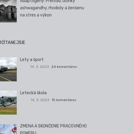
Adaptogény: Prehľad, účinky
ashwagandhy, rhodioly a ženšenu
na stres a výkon
JČÍTANEJŠIE
Lety a šport
14. 3. 2023
24 komentárov
Letecká škola
16. 3. 2023
15 komentárov
ZMENA A SKONČENIE PRACOVNÉHO
POMERU