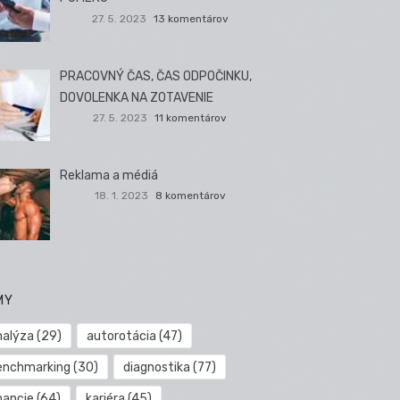
27. 5. 2023
13 komentárov
PRACOVNÝ ČAS, ČAS ODPOČINKU,
DOVOLENKA NA ZOTAVENIE
27. 5. 2023
11 komentárov
Reklama a médiá
18. 1. 2023
8 komentárov
MY
nalýza
(29)
autorotácia
(47)
enchmarking
(30)
diagnostika
(77)
nancie
(64)
kariéra
(45)