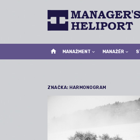
Skip
to
content
home
MANAŽMENT
MANAŽÉR
S
ZNAČKA:
HARMONOGRAM