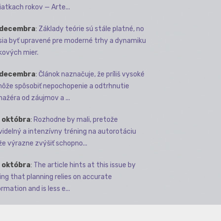
iatkach rokov — Arte...
 decembra
:
Základy teórie sú stále platné, no
ia byť upravené pre moderné trhy a dynamiku
kových mier.
 decembra
:
Článok naznačuje, že príliš vysoké
môže spôsobiť nepochopenie a odtrhnutie
ažéra od záujmov a ...
 októbra
:
Rozhodne by mali, pretože
videlný a intenzívny tréning na autorotáciu
e výrazne zvýšiť schopno...
 októbra
:
The article hints at this issue by
ing that planning relies on accurate
rmation and is less e...