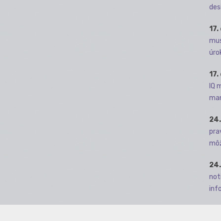
des
17.
mus
úro
17.
IQ 
man
24.
pra
môž
24.
not
info