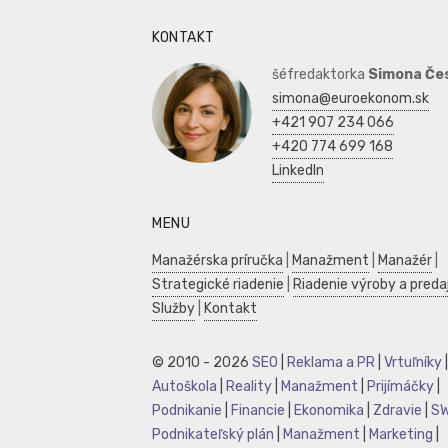
KONTAKT
šéfredaktorka
Simona Če
simona@euroekonom.sk
+421 907 234 066
+420 774 699 168
LinkedIn
MENU
Manažérska príručka
|
Manažment
|
Manažér
|
Strategické riadenie
|
Riadenie výroby a preda
Služby
|
Kontakt
© 2010 - 2026
SEO
|
Reklama a PR
|
Vrtuľníky
|
Autoškola
|
Reality
|
Manažment
|
Prijímáčky
|
Podnikanie
|
Financie
|
Ekonomika
|
Zdravie
|
S
Podnikateľský plán
|
Manažment
|
Marketing
|