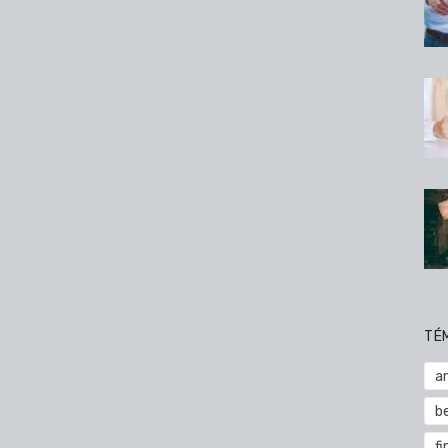
TÉ
a
b
fi