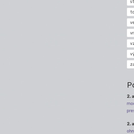
s
t
v
vr
v
v
z
P
2. 
mod
pre
2. 
ohn