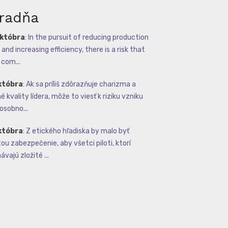
radňa
októbra
:
In the pursuit of reducing production
and increasing efficiency, there is a risk that
com...
któbra
:
Ak sa príliš zdôrazňuje charizma a
 kvality lídera, môže to viesť k riziku vzniku
osobno...
któbra
:
Z etického hľadiska by malo byť
tou zabezpečenie, aby všetci piloti, ktorí
vajú zložité ...