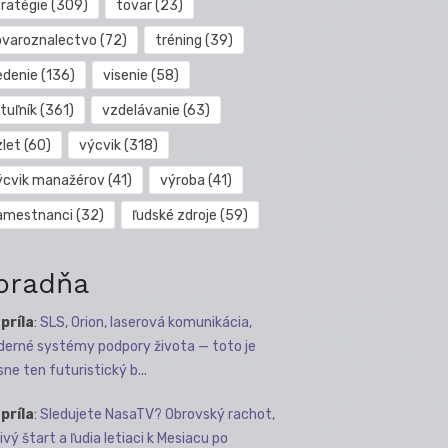
tratégie
(309)
tovar
(23)
ovaroznalectvo
(72)
tréning
(39)
edenie
(136)
visenie
(58)
tuľník
(361)
vzdelávanie
(63)
zlet
(60)
výcvik
(318)
ýcvik manažérov
(41)
výroba
(41)
amestnanci
(32)
ľudské zdroje
(59)
oradňa
apríla
:
SLS, Orion, laserová komunikácia,
erné systémy podpory života — toto je
sne ten futuristický b...
apríla
:
Sledujete NasaTV? Obrovský rachot,
ivý štart a ľudia letiaci k Mesiacu po