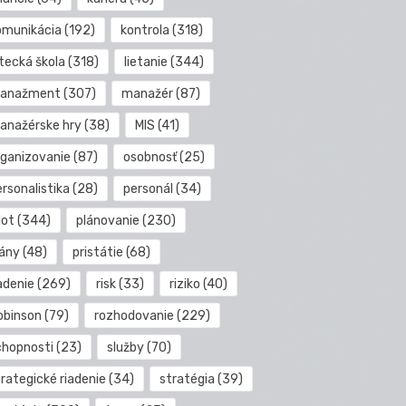
omunikácia
(192)
kontrola
(318)
etecká škola
(318)
lietanie
(344)
anažment
(307)
manažér
(87)
anažérske hry
(38)
MIS
(41)
rganizovanie
(87)
osobnosť
(25)
rsonalistika
(28)
personál
(34)
lot
(344)
plánovanie
(230)
lány
(48)
pristátie
(68)
adenie
(269)
risk
(33)
riziko
(40)
obinson
(79)
rozhodovanie
(229)
chopnosti
(23)
služby
(70)
rategické riadenie
(34)
stratégia
(39)