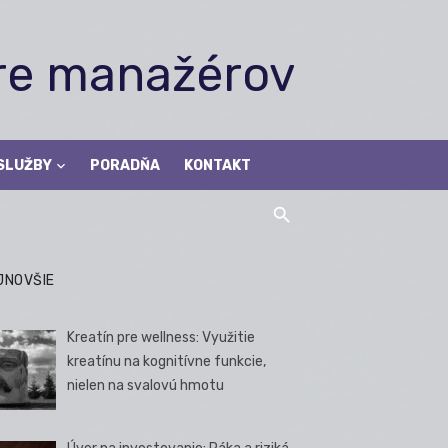
pre manažérov
SLUŽBY
PORADŇA
KONTAKT
JNOVŠIE
Kreatín pre wellness: Využitie
kreatínu na kognitívne funkcie,
nielen na svalovú hmotu