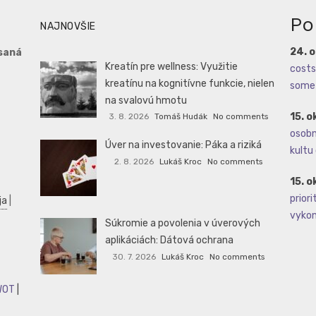
Po
NAJNOVŠIE
24. 
saná
Kreatín pre wellness: Využitie
costs 
kreatínu na kognitívne funkcie, nielen
some 
na svalovú hmotu
15. o
3. 8. 2026
Tomáš Hudák
No comments
osobné
Úver na investovanie: Páka a riziká
kultu 
2. 8. 2026
Lukáš Kroc
No comments
15. o
priori
ja
|
vykoná
Súkromie a povolenia v úverových
aplikáciách: Dátová ochrana
30. 7. 2026
Lukáš Kroc
No comments
WOT
|