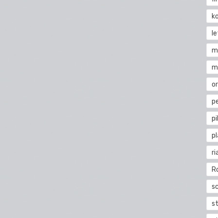
k
l
m
m
o
pe
pi
p
ri
R
s
st