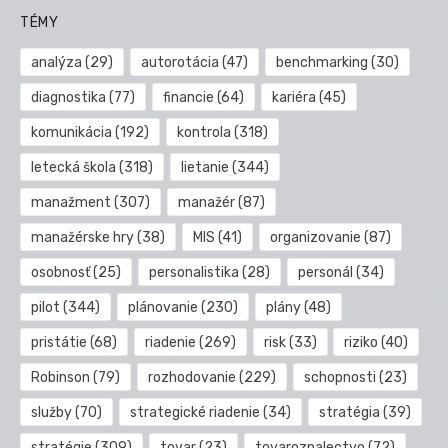
TÉMY
analýza
(29)
autorotácia
(47)
benchmarking
(30)
diagnostika
(77)
financie
(64)
kariéra
(45)
komunikácia
(192)
kontrola
(318)
letecká škola
(318)
lietanie
(344)
manažment
(307)
manažér
(87)
manažérske hry
(38)
MIS
(41)
organizovanie
(87)
osobnosť
(25)
personalistika
(28)
personál
(34)
pilot
(344)
plánovanie
(230)
plány
(48)
pristátie
(68)
riadenie
(269)
risk
(33)
riziko
(40)
Robinson
(79)
rozhodovanie
(229)
schopnosti
(23)
služby
(70)
strategické riadenie
(34)
stratégia
(39)
stratégie
(309)
tovar
(23)
tovaroznalectvo
(72)