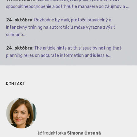
spôsobiť nepochopenie a odtrhnutie manažéra od záujmov a ...
24. októbra
:
Rozhodne by mali, pretože pravidelný a
intenzívny tréning na autorotáciu môže výrazne zvýšiť
schopno...
24. októbra
:
The article hints at this issue by noting that
planning relies on accurate information and is less e...
KONTAKT
šéfredaktorka
Simona Česaná