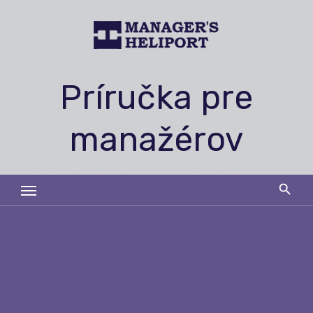
Skip
to
content
Príručka pre
manažérov