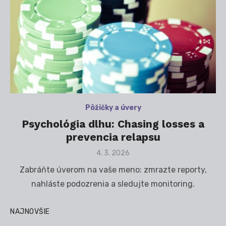
Pôžičky a úvery
Psychológia dlhu: Chasing losses a
prevencia relapsu
Posted
4. 3. 2026
on
Zabráňte úverom na vaše meno: zmrazte reporty,
nahláste podozrenia a sledujte monitoring.
NAJNOVŠIE