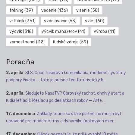
tréning
(39)
vedenie
(136)
visenie
(58)
vrtuľník
(361)
vzdelávanie
(63)
vzlet
(60)
výcvik
(318)
výcvik manažérov
(41)
výroba
(41)
zamestnanci
(32)
ľudské zdroje
(59)
Poradňa
2. apríla
:
SLS, Orion, laserová komunikácia, moderné systémy
podpory života — toto je presne ten futuristický b...
2. apríla
:
Sledujete NasaTV? Obrovský rachot, ohnivý štart a
ľudia letiaci k Mesiacu po desiatkach rokov — Arte...
17. decembra
:
Základy teórie sú stále platné, no musia byť
upravené pre moderné trhy a dynamiku úrokových mier.
17. decembra
:
Článok naznačuje, že príliš vysoké IQ môže