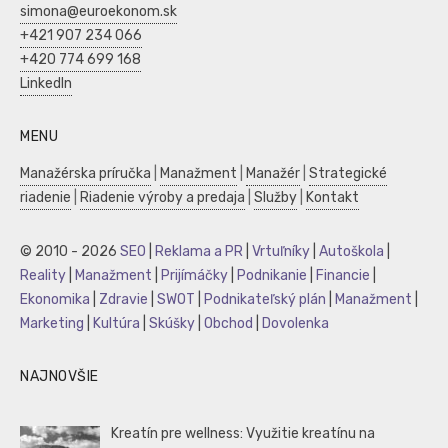
simona@euroekonom.sk
+421 907 234 066
+420 774 699 168
LinkedIn
MENU
Manažérska príručka
|
Manažment
|
Manažér
|
Strategické
riadenie
|
Riadenie výroby a predaja
|
Služby
|
Kontakt
© 2010 - 2026
SEO
|
Reklama a PR
|
Vrtuľníky
|
Autoškola
|
Reality
|
Manažment
|
Prijímáčky
|
Podnikanie
|
Financie
|
Ekonomika
|
Zdravie
|
SWOT
|
Podnikateľský plán
|
Manažment
|
Marketing
|
Kultúra
|
Skúšky
|
Obchod
|
Dovolenka
NAJNOVŠIE
Kreatín pre wellness: Využitie kreatínu na