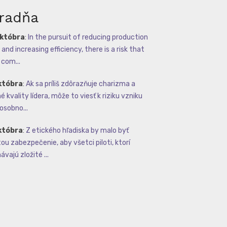
radňa
októbra
:
In the pursuit of reducing production
and increasing efficiency, there is a risk that
com...
któbra
:
Ak sa príliš zdôrazňuje charizma a
 kvality lídera, môže to viesť k riziku vzniku
osobno...
któbra
:
Z etického hľadiska by malo byť
tou zabezpečenie, aby všetci piloti, ktorí
vajú zložité ...