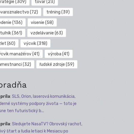
tratégie
(309)
tovar
(23)
ovaroznalectvo
(72)
tréning
(39)
edenie
(136)
visenie
(58)
tuľník
(361)
vzdelávanie
(63)
zlet
(60)
výcvik
(318)
ýcvik manažérov
(41)
výroba
(41)
amestnanci
(32)
ľudské zdroje
(59)
oradňa
apríla
:
SLS, Orion, laserová komunikácia,
erné systémy podpory života — toto je
sne ten futuristický b...
apríla
:
Sledujete NasaTV? Obrovský rachot,
ivý štart a ľudia letiaci k Mesiacu po