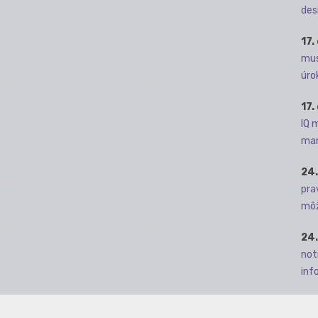
des
17.
mus
úro
17.
IQ 
man
24.
pra
môž
24.
not
info