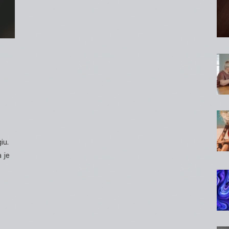
iu.
 je