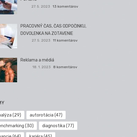
27. 5. 2023
13 komentárov
PRACOVNÝ ČAS, ČAS ODPOČINKU,
DOVOLENKA NA ZOTAVENIE
27. 5. 2023
11 komentárov
Reklama a médiá
18. 1. 2023
8 komentárov
MY
nalýza
(29)
autorotácia
(47)
enchmarking
(30)
diagnostika
(77)
nancie
(64)
kariéra
(45)