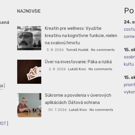
Po
NAJNOVŠIE
24. 
saná
Kreatín pre wellness: Využitie
costs 
kreatínu na kognitívne funkcie, nielen
some 
na svalovú hmotu
15. o
3. 8. 2026
Tomáš Hudák
No comments
osobné
Úver na investovanie: Páka a riziká
kultu 
2. 8. 2026
Lukáš Kroc
No comments
15. o
priori
ja
|
vykoná
Súkromie a povolenia v úverových
aplikáciách: Dátová ochrana
30. 7. 2026
Lukáš Kroc
No comments
WOT
|