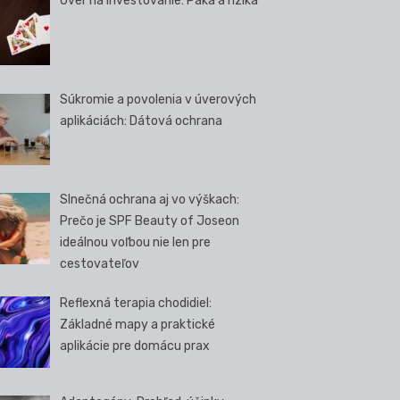
Úver na investovanie: Páka a riziká
Súkromie a povolenia v úverových
aplikáciách: Dátová ochrana
Slnečná ochrana aj vo výškach:
Prečo je SPF Beauty of Joseon
ideálnou voľbou nie len pre
cestovateľov
Reflexná terapia chodidiel:
Základné mapy a praktické
aplikácie pre domácu prax