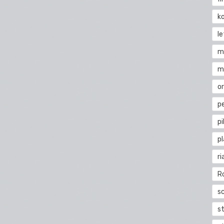
k
l
m
m
o
pe
pi
p
ri
R
s
st