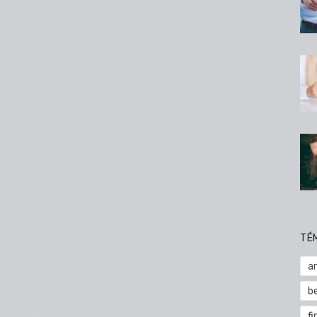
TÉ
a
b
fi