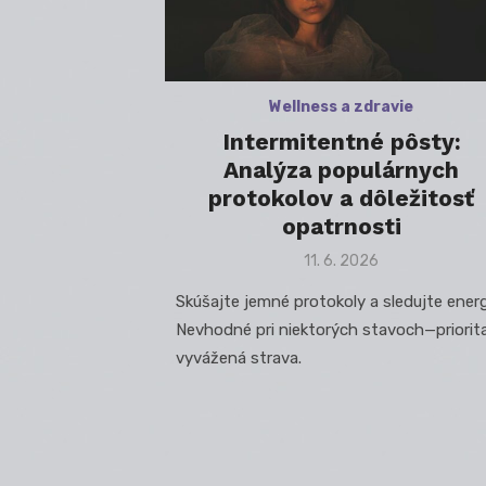
Wellness a zdravie
Intermitentné pôsty:
Analýza populárnych
protokolov a dôležitosť
opatrnosti
Posted
11. 6. 2026
on
Skúšajte jemné protokoly a sledujte energ
Nevhodné pri niektorých stavoch—priorita
vyvážená strava.