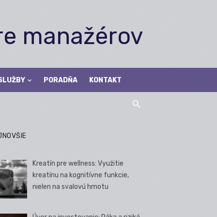
pre manažérov
SLUŽBY
PORADŇA
KONTAKT
JNOVŠIE
Kreatín pre wellness: Využitie
kreatínu na kognitívne funkcie,
nielen na svalovú hmotu