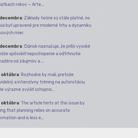
iatkach rokov — Arte...
 decembra
:
Základy teórie sú stále platné, no
ia byť upravené pre moderné trhy a dynamiku
kových mier.
 decembra
:
Článok naznačuje, že príliš vysoké
môže spôsobiť nepochopenie a odtrhnutie
ažéra od záujmov a ...
 októbra
:
Rozhodne by mali, pretože
videlný a intenzívny tréning na autorotáciu
e výrazne zvýšiť schopno...
 októbra
:
The article hints at this issue by
ing that planning relies on accurate
rmation and is less e...