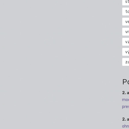
s
t
v
vr
v
v
z
P
2. 
mod
pre
2. 
ohn