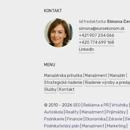
KONTAKT
šéfredaktorka
Simona Če
simona@euroekonom.sk
+421 907 234 066
+420 774 699 168
LinkedIn
MENU
Manažérska príručka
|
Manažment
|
Manažér
|
Strategické riadenie
|
Riadenie výroby a preda
Služby
|
Kontakt
© 2010 - 2026
SEO
|
Reklama a PR
|
Vrtuľníky
|
Autoškola
|
Reality
|
Manažment
|
Prijímáčky
|
Podnikanie
|
Financie
|
Ekonomika
|
Zdravie
|
S
Podnikateľský plán
|
Manažment
|
Marketing
|