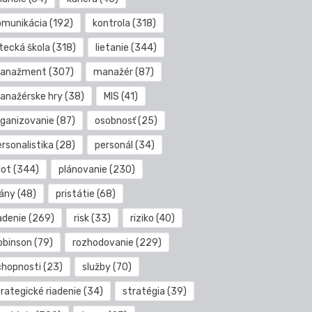
omunikácia
(192)
kontrola
(318)
etecká škola
(318)
lietanie
(344)
anažment
(307)
manažér
(87)
anažérske hry
(38)
MIS
(41)
rganizovanie
(87)
osobnosť
(25)
rsonalistika
(28)
personál
(34)
lot
(344)
plánovanie
(230)
lány
(48)
pristátie
(68)
adenie
(269)
risk
(33)
riziko
(40)
obinson
(79)
rozhodovanie
(229)
chopnosti
(23)
služby
(70)
rategické riadenie
(34)
stratégia
(39)