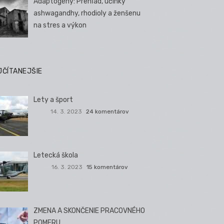
Adaptogény: Prehľad, účinky
ashwagandhy, rhodioly a ženšenu
na stres a výkon
JČÍTANEJŠIE
Lety a šport
14. 3. 2023
24 komentárov
Letecká škola
16. 3. 2023
15 komentárov
ZMENA A SKONČENIE PRACOVNÉHO
POMERU