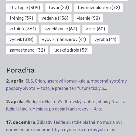
stratégie
(309)
tovar
(23)
tovaroznalectvo
(72)
tréning
(39)
vedenie
(136)
visenie
(58)
vrtuľník
(361)
vzdelávanie
(63)
vzlet
(60)
výcvik
(318)
výcvik manažérov
(41)
výroba
(41)
zamestnanci
(32)
ľudské zdroje
(59)
Poradňa
2. apríla
:
SLS, Orion, laserová komunikácia, moderné systémy
podpory života — toto je presne ten futuristický b...
2. apríla
:
Sledujete NasaTV? Obrovský rachot, ohnivý štart a
ľudia letiaci k Mesiacu po desiatkach rokov — Arte...
17. decembra
:
Základy teórie sú stále platné, no musia byť
upravené pre moderné trhy a dynamiku úrokových mier.