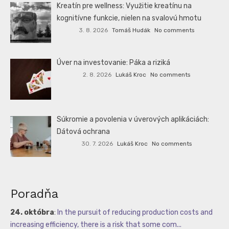
Kreatín pre wellness: Využitie kreatínu na
kognitívne funkcie, nielen na svalovú hmotu
3. 8. 2026
Tomáš Hudák
No comments
Úver na investovanie: Páka a riziká
2. 8. 2026
Lukáš Kroc
No comments
Súkromie a povolenia v úverových aplikáciách:
Dátová ochrana
30. 7. 2026
Lukáš Kroc
No comments
Poradňa
24. októbra
:
In the pursuit of reducing production costs and
increasing efficiency, there is a risk that some com...