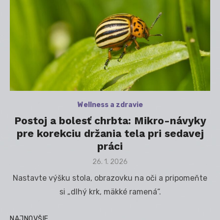
Wellness a zdravie
Postoj a bolesť chrbta: Mikro-návyky
pre korekciu držania tela pri sedavej
práci
Posted
26. 1. 2026
on
Nastavte výšku stola, obrazovku na oči a pripomeňte
si „dlhý krk, mäkké ramená“.
NAJNOVŠIE