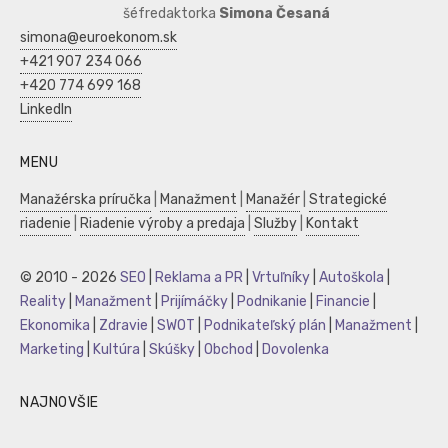
šéfredaktorka
Simona Česaná
simona@euroekonom.sk
+421 907 234 066
+420 774 699 168
LinkedIn
MENU
Manažérska príručka
|
Manažment
|
Manažér
|
Strategické
riadenie
|
Riadenie výroby a predaja
|
Služby
|
Kontakt
© 2010 - 2026
SEO
|
Reklama a PR
|
Vrtuľníky
|
Autoškola
|
Reality
|
Manažment
|
Prijímáčky
|
Podnikanie
|
Financie
|
Ekonomika
|
Zdravie
|
SWOT
|
Podnikateľský plán
|
Manažment
|
Marketing
|
Kultúra
|
Skúšky
|
Obchod
|
Dovolenka
NAJNOVŠIE