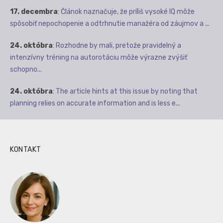
17. decembra
:
Článok naznačuje, že príliš vysoké IQ môže
spôsobiť nepochopenie a odtrhnutie manažéra od záujmov a ...
24. októbra
:
Rozhodne by mali, pretože pravidelný a
intenzívny tréning na autorotáciu môže výrazne zvýšiť
schopno...
24. októbra
:
The article hints at this issue by noting that
planning relies on accurate information and is less e...
KONTAKT