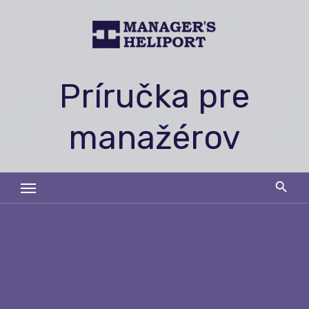
Skip
to
content
Príručka pre
manažérov