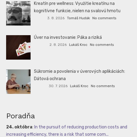
Kreatín pre wellness: Využitie kreatínu na
kognitívne funkcie, nielen na svalovú hmotu
3. 8. 2026
Tomáš Hudák
No comments
Úver na investovanie: Páka a riziká
2. 8. 2026
Lukáš Kroc
No comments
Súkromie a povolenia v úverových aplikáciách:
Dátová ochrana
30. 7. 2026
Lukáš Kroc
No comments
Poradňa
24. októbra
:
In the pursuit of reducing production costs and
increasing efficiency, there is a risk that some com...