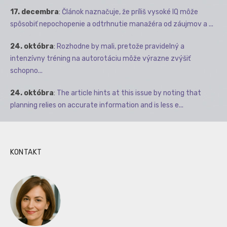
17. decembra
:
Článok naznačuje, že príliš vysoké IQ môže
spôsobiť nepochopenie a odtrhnutie manažéra od záujmov a ...
24. októbra
:
Rozhodne by mali, pretože pravidelný a
intenzívny tréning na autorotáciu môže výrazne zvýšiť
schopno...
24. októbra
:
The article hints at this issue by noting that
planning relies on accurate information and is less e...
KONTAKT