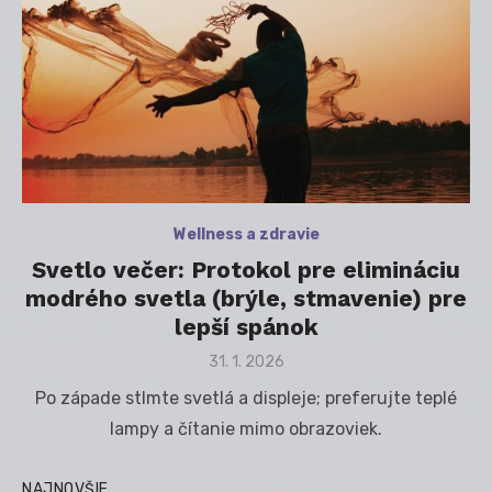
Wellness a zdravie
Svetlo večer: Protokol pre elimináciu
modrého svetla (brýle, stmavenie) pre
lepší spánok
Posted
31. 1. 2026
on
Po západe stlmte svetlá a displeje; preferujte teplé
lampy a čítanie mimo obrazoviek.
NAJNOVŠIE