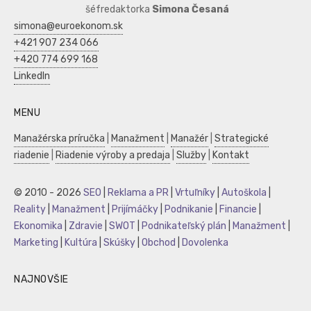
šéfredaktorka
Simona Česaná
simona@euroekonom.sk
+421 907 234 066
+420 774 699 168
LinkedIn
MENU
Manažérska príručka
|
Manažment
|
Manažér
|
Strategické
riadenie
|
Riadenie výroby a predaja
|
Služby
|
Kontakt
© 2010 - 2026
SEO
|
Reklama a PR
|
Vrtuľníky
|
Autoškola
|
Reality
|
Manažment
|
Prijímáčky
|
Podnikanie
|
Financie
|
Ekonomika
|
Zdravie
|
SWOT
|
Podnikateľský plán
|
Manažment
|
Marketing
|
Kultúra
|
Skúšky
|
Obchod
|
Dovolenka
NAJNOVŠIE