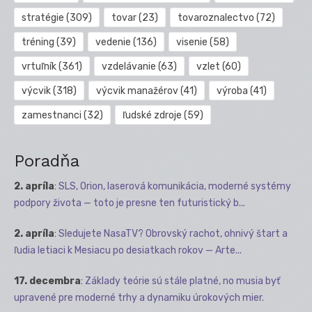
stratégie
(309)
tovar
(23)
tovaroznalectvo
(72)
tréning
(39)
vedenie
(136)
visenie
(58)
vrtuľník
(361)
vzdelávanie
(63)
vzlet
(60)
výcvik
(318)
výcvik manažérov
(41)
výroba
(41)
zamestnanci
(32)
ľudské zdroje
(59)
Poradňa
2. apríla
:
SLS, Orion, laserová komunikácia, moderné systémy
podpory života — toto je presne ten futuristický b...
2. apríla
:
Sledujete NasaTV? Obrovský rachot, ohnivý štart a
ľudia letiaci k Mesiacu po desiatkach rokov — Arte...
17. decembra
:
Základy teórie sú stále platné, no musia byť
upravené pre moderné trhy a dynamiku úrokových mier.