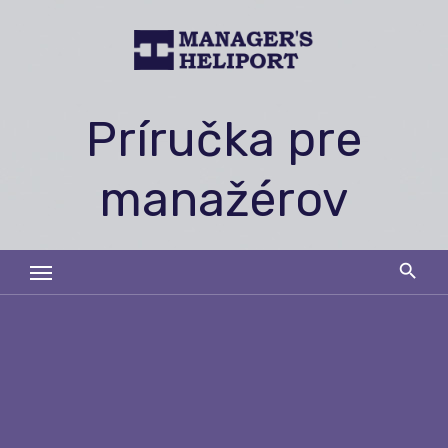
Skip
to
content
Príručka pre
manažérov