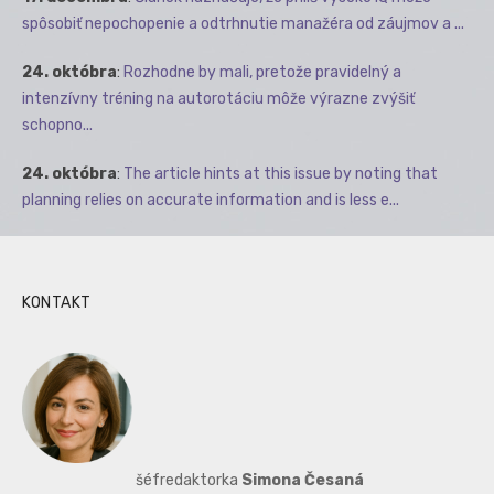
spôsobiť nepochopenie a odtrhnutie manažéra od záujmov a ...
24. októbra
:
Rozhodne by mali, pretože pravidelný a
intenzívny tréning na autorotáciu môže výrazne zvýšiť
schopno...
24. októbra
:
The article hints at this issue by noting that
planning relies on accurate information and is less e...
KONTAKT
šéfredaktorka
Simona Česaná