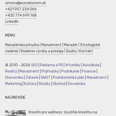
simona@euroekonom.sk
+421 907 234 066
+420 774 699 168
LinkedIn
MENU
Manažérska príručka
|
Manažment
|
Manažér
|
Strategické
riadenie
|
Riadenie výroby a predaja
|
Služby
|
Kontakt
© 2010 - 2026
SEO
|
Reklama a PR
|
Vrtuľníky
|
Autoškola
|
Reality
|
Manažment
|
Prijímáčky
|
Podnikanie
|
Financie
|
Ekonomika
|
Zdravie
|
SWOT
|
Podnikateľský plán
|
Manažment
|
Marketing
|
Kultúra
|
Skúšky
|
Obchod
|
Dovolenka
NAJNOVŠIE
Kreatín pre wellness: Využitie kreatínu na