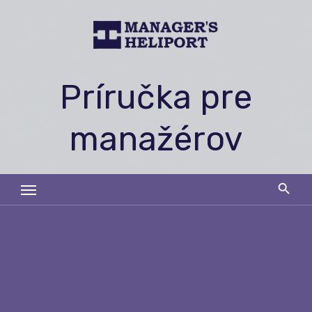
Skip
to
content
Príručka pre
manažérov