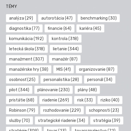
TÉMY
analýza
(29)
autorotácia
(47)
benchmarking
(30)
diagnostika
(77)
financie
(64)
kariéra
(45)
komunikácia
(192)
kontrola
(318)
letecká škola
(318)
lietanie
(344)
manažment
(307)
manažér
(87)
manažérske hry
(38)
MIS
(41)
organizovanie
(87)
osobnosť
(25)
personalistika
(28)
personál
(34)
pilot
(344)
plánovanie
(230)
plány
(48)
pristátie
(68)
riadenie
(269)
risk
(33)
riziko
(40)
Robinson
(79)
rozhodovanie
(229)
schopnosti
(23)
služby
(70)
strategické riadenie
(34)
stratégia
(39)
stratégie
(309)
tovar
(23)
tovaroznalectvo
(72)