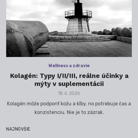
Wellness a zdravie
Kolagén: Typy I/II/III, reálne účinky a
mýty v suplementácii
Posted
18. 6. 2026
on
Kolagén môže podporiť kožu a kĺby, no potrebuje čas a
konzistenciu. Nie je to zázrak.
NAJNOVŠIE