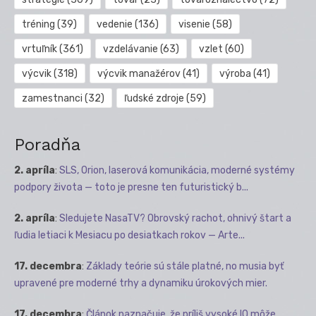
tréning
(39)
vedenie
(136)
visenie
(58)
vrtuľník
(361)
vzdelávanie
(63)
vzlet
(60)
výcvik
(318)
výcvik manažérov
(41)
výroba
(41)
zamestnanci
(32)
ľudské zdroje
(59)
Poradňa
2. apríla
:
SLS, Orion, laserová komunikácia, moderné systémy
podpory života — toto je presne ten futuristický b...
2. apríla
:
Sledujete NasaTV? Obrovský rachot, ohnivý štart a
ľudia letiaci k Mesiacu po desiatkach rokov — Arte...
17. decembra
:
Základy teórie sú stále platné, no musia byť
upravené pre moderné trhy a dynamiku úrokových mier.
17. decembra
:
Článok naznačuje, že príliš vysoké IQ môže