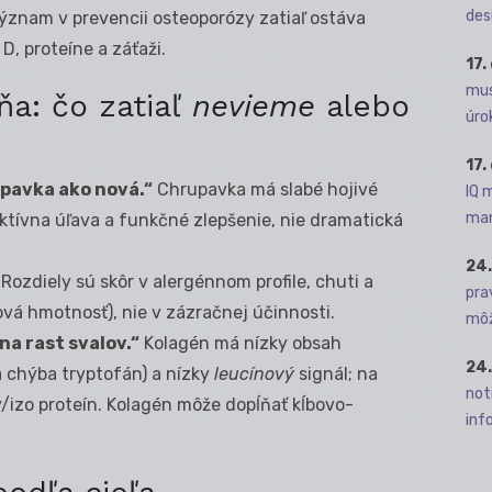
des
znam v prevencii osteoporózy zatiaľ ostáva
D, proteíne a záťaži.
17.
mus
a: čo zatiaľ
nevieme
alebo
úro
17.
pavka ako nová.“
Chrupavka má slabé hojivé
IQ 
man
jektívna úľava a funkčné zlepšenie, nie dramatická
24.
Rozdiely sú skôr v alergénnom profile, chuti a
pra
vá hmotnosť), nie v zázračnej účinnosti.
môž
na rast svalov.“
Kolagén má nízky obsah
24.
 chýba tryptofán) a nízky
leucínový
signál; na
not
ý/izo proteín. Kolagén môže dopĺňať kĺbovo-
info