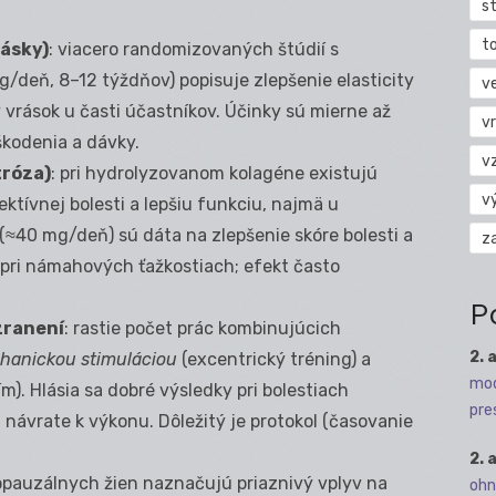
s
t
rásky)
: viacero randomizovaných štúdií s
/deň, 8–12 týždňov) popisuje zlepšenie elasticity
v
 vrások u časti účastníkov. Účinky sú mierne až
vr
škodenia a dávky.
v
tróza)
: pri hydrolyzovanom kolagéne existujú
v
ktívnej bolesti a lepšiu funkciu, najmä u
 (≈40 mg/deň) sú dáta na zlepšenie skóre bolesti a
z
 pri námahových ťažkostiach; efekt často
P
zranení
: rastie počet prác kombinujúcich
2. 
hanickou stimuláciou
(excentrický tréning) a
mod
). Hlásia sa dobré výsledky pri bolestiach
pre
i návrate k výkonu. Dôležitý je protokol (časovanie
2. 
opauzálnych žien naznačujú priaznivý vplyv na
ohn