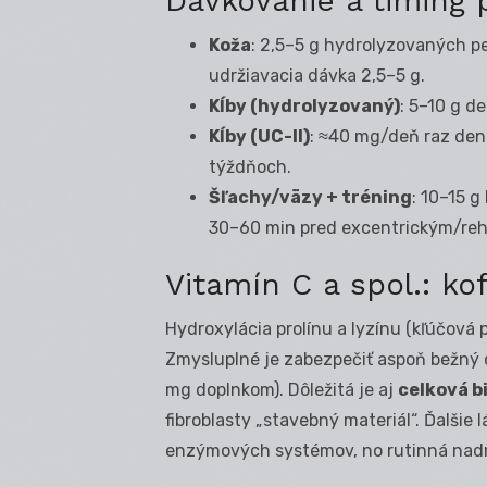
Dávkovanie a timing 
Koža
: 2,5–5 g hydrolyzovaných p
udržiavacia dávka 2,5–5 g.
Kĺby (hydrolyzovaný)
: 5–10 g d
Kĺby (UC-II)
: ≈40 mg/deň raz denn
týždňoch.
Šľachy/väzy + tréning
: 10–15 
30–60 min pred excentrickým/reh
Vitamín C a spol.: ko
Hydroxylácia prolínu a lyzínu (kľúčová p
Zmysluplné je zabezpečiť aspoň bežný 
mg doplnkom). Dôležitá je aj
celková b
fibroblasty „stavebný materiál“. Ďalšie
enzýmových systémov, no rutinná nadm