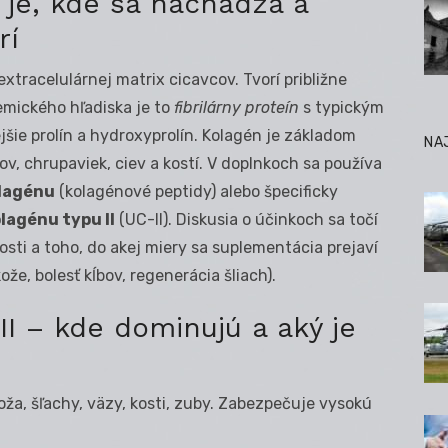
 je, kde sa nachádza a
rí
xtracelulárnej matrix cicavcov. Tvorí približne
hemického hľadiska je to
fibrilárny proteín
s typickým
ejšie prolín a hydroxyprolín. Kolagén je základom
NA
ov, chrupaviek, ciev a kostí. V doplnkoch sa používa
lagénu
(kolagénové peptidy) alebo špecificky
agénu typu II
(UC-II). Diskusia o účinkoch sa točí
nosti a toho, do akej miery sa suplementácia prejaví
že, bolesť kĺbov, regenerácia šliach).
 III – kde dominujú a aký je
 koža, šľachy, väzy, kosti, zuby. Zabezpečuje vysokú