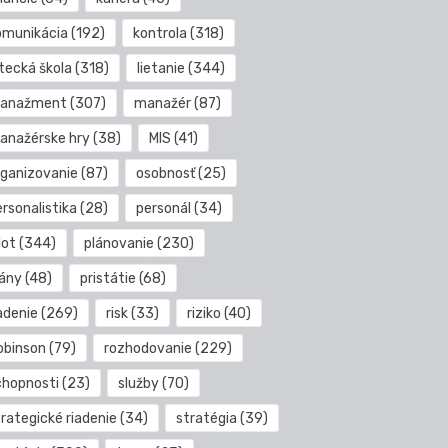
omunikácia
(192)
kontrola
(318)
etecká škola
(318)
lietanie
(344)
anažment
(307)
manažér
(87)
anažérske hry
(38)
MIS
(41)
rganizovanie
(87)
osobnosť
(25)
rsonalistika
(28)
personál
(34)
lot
(344)
plánovanie
(230)
lány
(48)
pristátie
(68)
adenie
(269)
risk
(33)
riziko
(40)
obinson
(79)
rozhodovanie
(229)
chopnosti
(23)
služby
(70)
rategické riadenie
(34)
stratégia
(39)