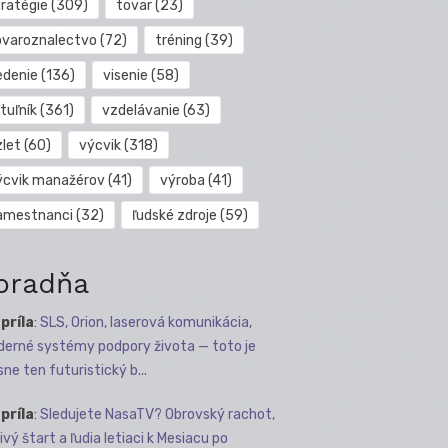
tratégie
(309)
tovar
(23)
ovaroznalectvo
(72)
tréning
(39)
edenie
(136)
visenie
(58)
tuľník
(361)
vzdelávanie
(63)
zlet
(60)
výcvik
(318)
ýcvik manažérov
(41)
výroba
(41)
amestnanci
(32)
ľudské zdroje
(59)
oradňa
apríla
:
SLS, Orion, laserová komunikácia,
erné systémy podpory života — toto je
sne ten futuristický b...
apríla
:
Sledujete NasaTV? Obrovský rachot,
ivý štart a ľudia letiaci k Mesiacu po