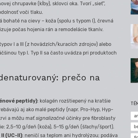
ovej chrupavke (kĺby), sklovci oka. Tvorí „sieť“,
dolnosť voči tlaku.
vá bohaté na cievy – koža (spolu s typom I), črevná
izuje počas hojenia rán a remodelácie tkanív.
pov I a III (z hovädzích/kuracích zdrojov) alebo
väčšinou typ I. Typ II sa často uvádza pri produktoch
denaturovaný: prečo na
énové peptidy)
: kolagén rozštiepený na kratšie
TÉ
trebávajú aj ako malé peptidy (napr. Pro-Hyp, Hyp-
a
 krvi a môžu mať
signalizačné
účinky pre fibroblasty
e: 2,5–10 g/deň (koža), 5–15 g/deň (šľachy/šport).
b
I (UC-II)
: neničí sa teplom ani hydrolýzou; podáva
fi