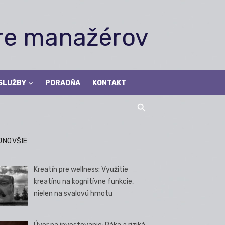
pre manažérov
SLUŽBY
PORADŇA
KONTAKT
JNOVŠIE
Kreatín pre wellness: Využitie
kreatínu na kognitívne funkcie,
nielen na svalovú hmotu