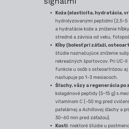
signálmi
Koža (elasticita, hydratácia, v
hydrolyzovanými peptidmi (2,5–5 g
a hydratácie kože a zníženie hĺbky
stredné a závisia od veku, fotopo
Kĺby (bolesť pri záťaži, osteoar
štúdie naznačujúce zníženie subje
rekreačných športovcov. Pri UC-II
funkcie u osôb s osteoartrózou aj
nastupuje po 1–3 mesiacoch.
Šľachy, väzy a regenerácia po 
kolagénové peptidy (5–15 g) s
mec
vitamínom C (~50 mg pred cvičením
patelárnej a Achillovej šľachy a pr
30–60 min pred záťažou).
Kosti
: niektoré štúdie u postmen