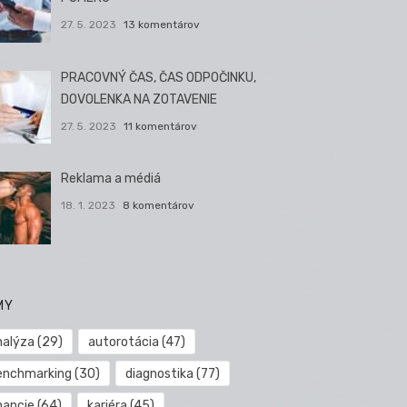
27. 5. 2023
13 komentárov
PRACOVNÝ ČAS, ČAS ODPOČINKU,
DOVOLENKA NA ZOTAVENIE
27. 5. 2023
11 komentárov
Reklama a médiá
18. 1. 2023
8 komentárov
MY
nalýza
(29)
autorotácia
(47)
enchmarking
(30)
diagnostika
(77)
nancie
(64)
kariéra
(45)