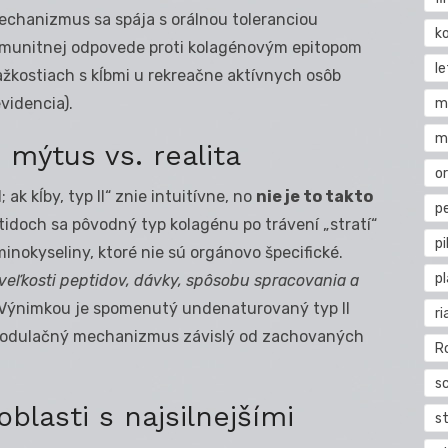
chanizmus sa spája s orálnou toleranciou
k
 imunitnej odpovede proti kolagénovým epitopom
l
ažkostiach s kĺbmi u rekreačne aktívnych osôb
videncia).
m
m
 mýtus vs. realita
o
k kĺby, typ II“ znie intuitívne, no
nie je to takto
pe
tidoch sa pôvodný typ kolagénu po trávení „stratí“
pi
minokyseliny, ktoré nie sú orgánovo špecifické.
p
veľkosti peptidov, dávky, spôsobu spracovania a
 Výnimkou je spomenutý undenaturovaný typ II
ri
-modulačný mechanizmus závislý od zachovaných
R
s
blasti s najsilnejšími
st