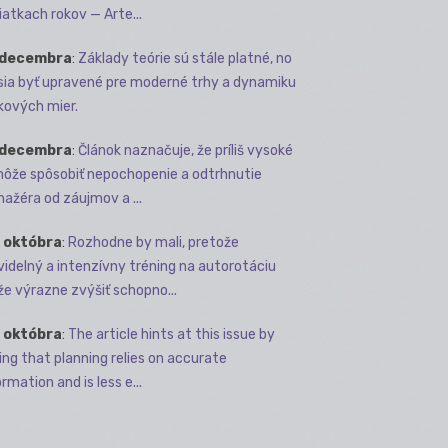
iatkach rokov — Arte...
 decembra
:
Základy teórie sú stále platné, no
ia byť upravené pre moderné trhy a dynamiku
kových mier.
 decembra
:
Článok naznačuje, že príliš vysoké
môže spôsobiť nepochopenie a odtrhnutie
ažéra od záujmov a ...
 októbra
:
Rozhodne by mali, pretože
videlný a intenzívny tréning na autorotáciu
e výrazne zvýšiť schopno...
 októbra
:
The article hints at this issue by
ing that planning relies on accurate
rmation and is less e...