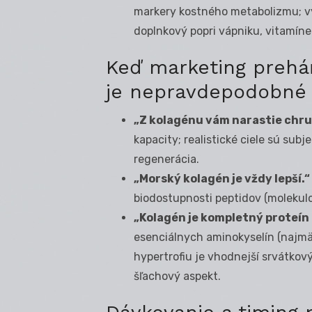
markery kostného metabolizmu; vý
doplnkový popri vápniku, vitamíne 
Keď marketing preháň
je nepravdepodobné
„Z kolagénu vám narastie chru
kapacity; realistické ciele sú sub
regenerácia.
„Morský kolagén je vždy lepší.“
biodostupnosti peptidov (molekulo
„Kolagén je kompletný proteín 
esenciálnych aminokyselín (najmä
hypertrofiu je vhodnejší srvátkov
šľachový aspekt.