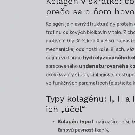
Kolagén v skratke: čo
prečo sa o ňom hovo
Kolagén je hlavný štrukturálny proteín e
tretinu celkových bielkovín v tele. Z c
motívom
Gly–X–Y
, kde X a Y sú najčast
mechanickej odolnosti kože, šliach, väz
najmä vo forme
hydrolyzovaného ko
spracovaného
undenaturovaného kol
okolo kvality štúdií, biologickej dostup
vo funkčných parametroch (elasticita ko
Typy kolagénu: I, II a
ich „účel“
Kolagén typu I
: najrozšírenejší;
ťahovú pevnosť tkanív.