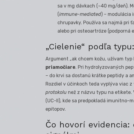
sa v mg dávkach (~40 mg/deň). Me
(
immune-mediated
) – modulácia
chrupavky. Používa sa najmä pri ť
alebo pri osteoartróze (podporná e
„Cielenie“ podľa typu:
Argument „ak chcem kožu, užívam typ I; a
priamočiare
. Pri hydrolyzovaných pep
– do krvi sa dostanú krátke peptidy a a
Rozdiel v účinkoch teda vyplýva viac z
protokolu
než z názvu typu na etikete.
(UC-II), kde sa predpokladá imunitno
epitopov.
Čo hovorí evidencia: o