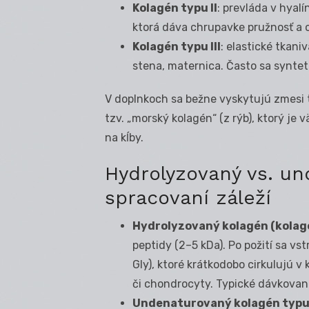
Kolagén typu II
: prevláda v hyalín
ktorá dáva chrupavke pružnosť a o
Kolagén typu III
: elastické tkani
stena, maternica. Často sa syntet
V doplnkoch sa bežne vyskytujú zmesi ty
tzv. „morský kolagén“ (z rýb), ktorý je 
na kĺby.
Hydrolyzovaný vs. un
spracovaní záleží
Hydrolyzovaný kolagén (kolag
peptidy (2–5 kDa). Po požití sa vs
Gly), ktoré krátkodobo cirkulujú v
či chondrocyty. Typické dávkovani
Undenaturovaný kolagén typu I