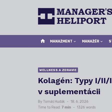
Skip
to
content
home
MANAŽMENT
MANAŽÉR
S
WELLNESS A ZDRAVIE
Kolagén: Typy I/II/
v suplementácii
By
Tomáš Hudák
Posted
18. 6. 2026
on
Time to Read:
7 min
-
1326
words