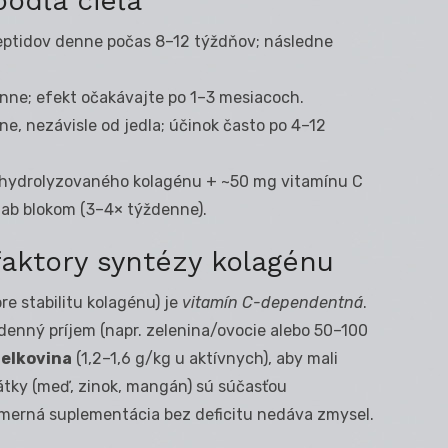
podľa cieľa
eptidov denne počas 8–12 týždňov; následne
enne; efekt očakávajte po 1–3 mesiacoch.
e, nezávisle od jedla; účinok často po 4–12
g hydrolyzovaného kolagénu + ~50 mg vitamínu C
ab blokom (3–4× týždenne).
faktory syntézy kolagénu
re stabilitu kolagénu) je
vitamín C-dependentná
.
denný príjem (napr. zelenina/ovocie alebo 50–100
ielkovina
(1,2–1,6 g/kg u aktívnych), aby mali
 látky (meď, zinok, mangán) sú súčasťou
erná suplementácia bez deficitu nedáva zmysel.