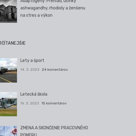
Adaptogény: Prehľad, účinky
ashwagandhy, rhodioly a ženšenu
na stres a výkon
JČÍTANEJŠIE
Lety a šport
14. 3. 2023
24 komentárov
Letecká škola
16. 3. 2023
15 komentárov
ZMENA A SKONČENIE PRACOVNÉHO
POMERU