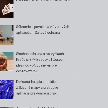
Úver na investovanie: Páka a riziká
Súkromie a povolenia v úverových
aplikáciách: Dátová ochrana
Slnečná ochrana aj vo výškach:
Prečo je SPF Beauty of Joseon
ideálnou voľbou nie len pre
cestovateľov
Reflexná terapia chodidiel:
Základné mapy a praktické
aplikácie pre domácu prax