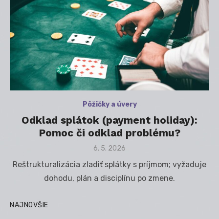
Pôžičky a úvery
Odklad splátok (payment holiday):
Pomoc či odklad problému?
Posted
6. 5. 2026
on
Reštrukturalizácia zladiť splátky s príjmom; vyžaduje
dohodu, plán a disciplínu po zmene.
NAJNOVŠIE