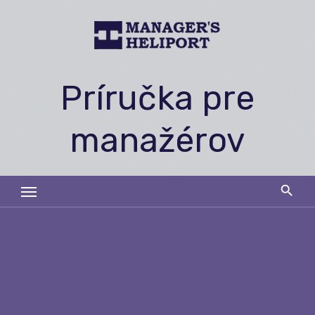
Skip
to
content
Príručka pre
manažérov