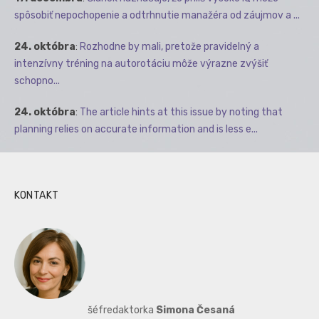
spôsobiť nepochopenie a odtrhnutie manažéra od záujmov a ...
24. októbra
:
Rozhodne by mali, pretože pravidelný a
intenzívny tréning na autorotáciu môže výrazne zvýšiť
schopno...
24. októbra
:
The article hints at this issue by noting that
planning relies on accurate information and is less e...
KONTAKT
šéfredaktorka
Simona Česaná