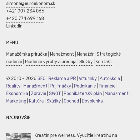
simona@euroekonom.sk
+421 907 234 066
+420 774 699 168
LinkedIn
MENU
Manažérska príručka
|
Manažment
|
Manažér
|
Strategické
riadenie
|
Riadenie výroby a predaja
|
Služby
|
Kontakt
© 2010 - 2026
SEO
|
Reklama a PR
|
Vrtuľníky
|
Autoškola
|
Reality
|
Manažment
|
Prijímáčky
|
Podnikanie
|
Financie
|
Ekonomika
|
Zdravie
|
SWOT
|
Podnikateľský plán
|
Manažment
|
Marketing
|
Kultúra
|
Skúšky
|
Obchod
|
Dovolenka
NAJNOVŠIE
Kreatín pre wellness: Využitie kreatínu na