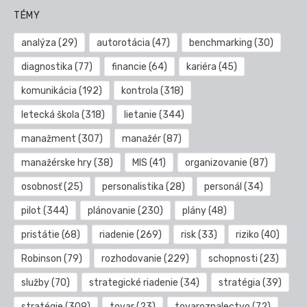
TÉMY
analýza
(29)
autorotácia
(47)
benchmarking
(30)
diagnostika
(77)
financie
(64)
kariéra
(45)
komunikácia
(192)
kontrola
(318)
letecká škola
(318)
lietanie
(344)
manažment
(307)
manažér
(87)
manažérske hry
(38)
MIS
(41)
organizovanie
(87)
osobnosť
(25)
personalistika
(28)
personál
(34)
pilot
(344)
plánovanie
(230)
plány
(48)
pristátie
(68)
riadenie
(269)
risk
(33)
riziko
(40)
Robinson
(79)
rozhodovanie
(229)
schopnosti
(23)
služby
(70)
strategické riadenie
(34)
stratégia
(39)
stratégie
(309)
tovar
(23)
tovaroznalectvo
(72)