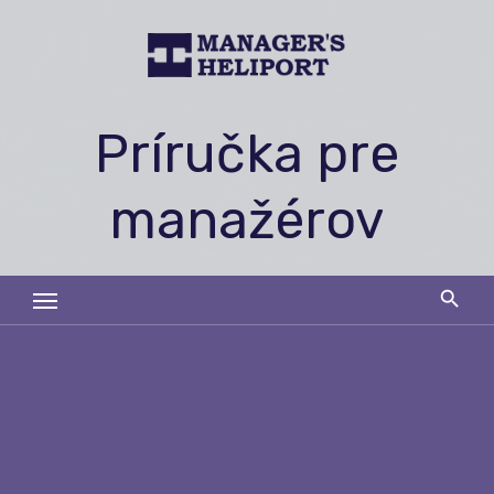
Skip
to
content
Príručka pre
manažérov