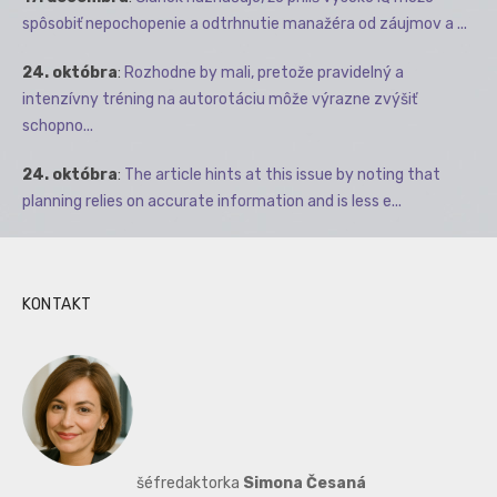
spôsobiť nepochopenie a odtrhnutie manažéra od záujmov a ...
24. októbra
:
Rozhodne by mali, pretože pravidelný a
intenzívny tréning na autorotáciu môže výrazne zvýšiť
schopno...
24. októbra
:
The article hints at this issue by noting that
planning relies on accurate information and is less e...
KONTAKT
šéfredaktorka
Simona Česaná