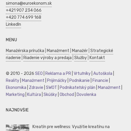
simona@euroekonom.sk
+421 907 234 066
+420 774 699 168
LinkedIn
MENU
Manažérska príručka
|
Manažment
|
Manažér
|
Strategické
riadenie
|
Riadenie výroby a predaja
|
Služby
|
Kontakt
© 2010 - 2026
SEO
|
Reklama a PR
|
Vrtuľníky
|
Autoškola
|
Reality
|
Manažment
|
Prijímáčky
|
Podnikanie
|
Financie
|
Ekonomika
|
Zdravie
|
SWOT
|
Podnikateľský plán
|
Manažment
|
Marketing
|
Kultúra
|
Skúšky
|
Obchod
|
Dovolenka
NAJNOVŠIE
Kreatín pre wellness: Využitie kreatínu na