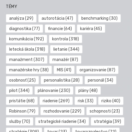
TÉMY
analýza
(29)
autorotácia
(47)
benchmarking
(30)
diagnostika
(77)
financie
(64)
kariéra
(45)
komunikácia
(192)
kontrola
(318)
letecká škola
(318)
lietanie
(344)
manažment
(307)
manažér
(87)
manažérske hry
(38)
MIS
(41)
organizovanie
(87)
osobnosť
(25)
personalistika
(28)
personál
(34)
pilot
(344)
plánovanie
(230)
plány
(48)
pristátie
(68)
riadenie
(269)
risk
(33)
riziko
(40)
Robinson
(79)
rozhodovanie
(229)
schopnosti
(23)
služby
(70)
strategické riadenie
(34)
stratégia
(39)
stratégie
(309)
tovar
(23)
tovaroznalectvo
(72)