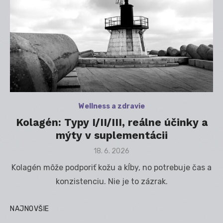
Wellness a zdravie
Kolagén: Typy I/II/III, reálne účinky a
mýty v suplementácii
Posted
18. 6. 2026
on
Kolagén môže podporiť kožu a kĺby, no potrebuje čas a
konzistenciu. Nie je to zázrak.
NAJNOVŠIE