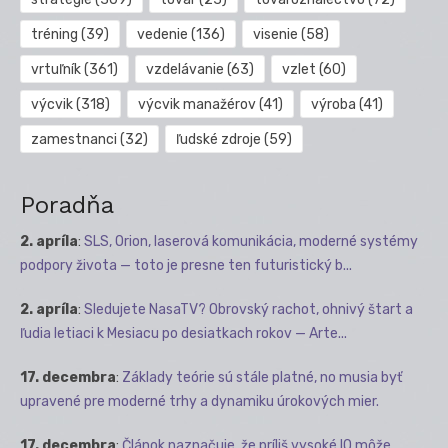
tréning
(39)
vedenie
(136)
visenie
(58)
vrtuľník
(361)
vzdelávanie
(63)
vzlet
(60)
výcvik
(318)
výcvik manažérov
(41)
výroba
(41)
zamestnanci
(32)
ľudské zdroje
(59)
Poradňa
2. apríla
:
SLS, Orion, laserová komunikácia, moderné systémy
podpory života — toto je presne ten futuristický b...
2. apríla
:
Sledujete NasaTV? Obrovský rachot, ohnivý štart a
ľudia letiaci k Mesiacu po desiatkach rokov — Arte...
17. decembra
:
Základy teórie sú stále platné, no musia byť
upravené pre moderné trhy a dynamiku úrokových mier.
17. decembra
:
Článok naznačuje, že príliš vysoké IQ môže