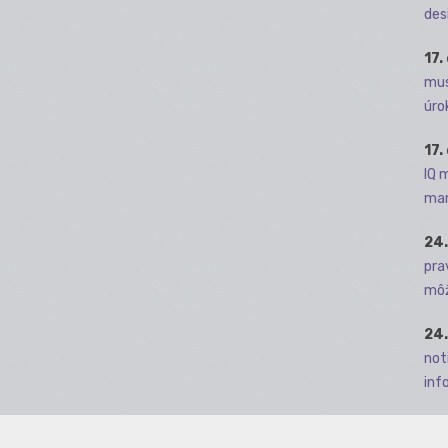
des
17.
mus
úro
17.
IQ 
man
24.
pra
môž
24.
not
info