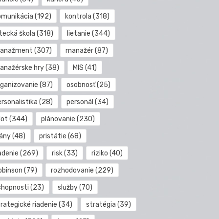
omunikácia
(192)
kontrola
(318)
etecká škola
(318)
lietanie
(344)
anažment
(307)
manažér
(87)
anažérske hry
(38)
MIS
(41)
rganizovanie
(87)
osobnosť
(25)
rsonalistika
(28)
personál
(34)
lot
(344)
plánovanie
(230)
lány
(48)
pristátie
(68)
adenie
(269)
risk
(33)
riziko
(40)
obinson
(79)
rozhodovanie
(229)
chopnosti
(23)
služby
(70)
rategické riadenie
(34)
stratégia
(39)