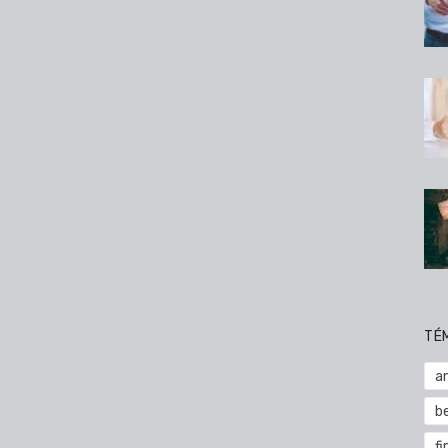
TÉ
a
b
fi