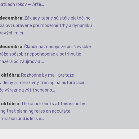
iatkach rokov — Arte...
 decembra
:
Základy teórie sú stále platné, no
ia byť upravené pre moderné trhy a dynamiku
kových mier.
 decembra
:
Článok naznačuje, že príliš vysoké
môže spôsobiť nepochopenie a odtrhnutie
ažéra od záujmov a ...
 októbra
:
Rozhodne by mali, pretože
videlný a intenzívny tréning na autorotáciu
e výrazne zvýšiť schopno...
 októbra
:
The article hints at this issue by
ing that planning relies on accurate
rmation and is less e...