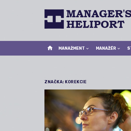
Skip
to
content
home
MANAŽMENT
MANAŽÉR
S
ZNAČKA:
KOREKCIE