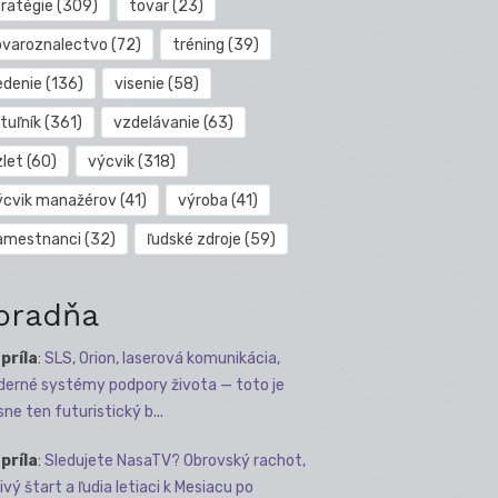
tratégie
(309)
tovar
(23)
ovaroznalectvo
(72)
tréning
(39)
edenie
(136)
visenie
(58)
tuľník
(361)
vzdelávanie
(63)
zlet
(60)
výcvik
(318)
ýcvik manažérov
(41)
výroba
(41)
amestnanci
(32)
ľudské zdroje
(59)
oradňa
apríla
:
SLS, Orion, laserová komunikácia,
erné systémy podpory života — toto je
sne ten futuristický b...
apríla
:
Sledujete NasaTV? Obrovský rachot,
ivý štart a ľudia letiaci k Mesiacu po