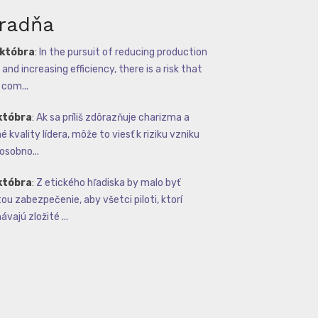
radňa
októbra
:
In the pursuit of reducing production
and increasing efficiency, there is a risk that
com...
któbra
:
Ak sa príliš zdôrazňuje charizma a
 kvality lídera, môže to viesť k riziku vzniku
osobno...
któbra
:
Z etického hľadiska by malo byť
tou zabezpečenie, aby všetci piloti, ktorí
vajú zložité ...