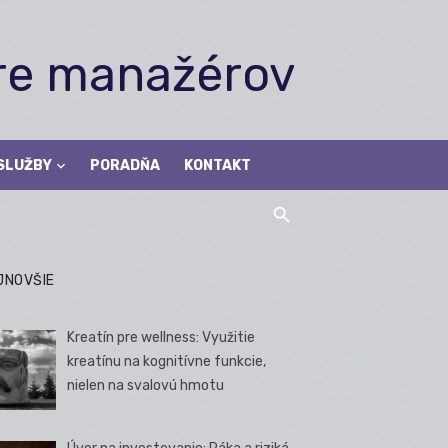
pre manažérov
SLUŽBY
PORADŇA
KONTAKT
JNOVŠIE
Kreatín pre wellness: Využitie
kreatínu na kognitívne funkcie,
nielen na svalovú hmotu