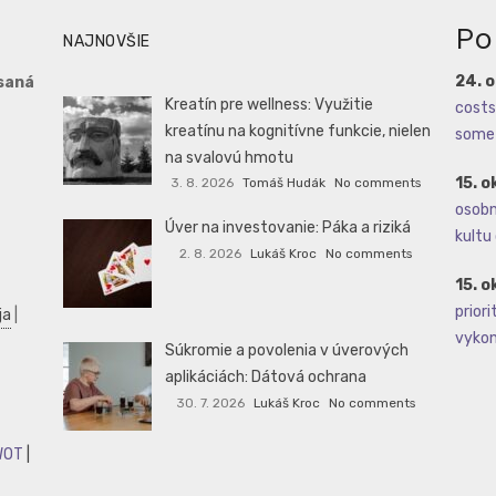
Po
NAJNOVŠIE
24. 
saná
Kreatín pre wellness: Využitie
costs 
kreatínu na kognitívne funkcie, nielen
some 
na svalovú hmotu
15. o
3. 8. 2026
Tomáš Hudák
No comments
osobné
Úver na investovanie: Páka a riziká
kultu 
2. 8. 2026
Lukáš Kroc
No comments
15. o
priori
ja
|
vykoná
Súkromie a povolenia v úverových
aplikáciách: Dátová ochrana
30. 7. 2026
Lukáš Kroc
No comments
WOT
|