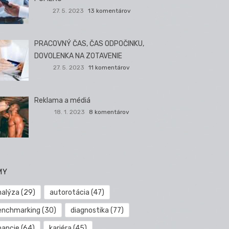
27. 5. 2023
13 komentárov
PRACOVNÝ ČAS, ČAS ODPOČINKU,
DOVOLENKA NA ZOTAVENIE
27. 5. 2023
11 komentárov
Reklama a médiá
18. 1. 2023
8 komentárov
MY
nalýza
(29)
autorotácia
(47)
enchmarking
(30)
diagnostika
(77)
nancie
(64)
kariéra
(45)