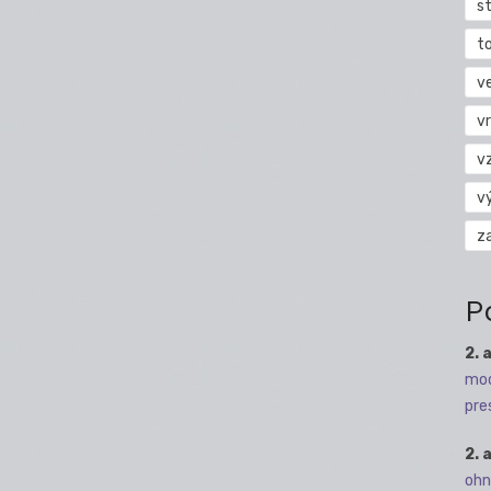
s
t
v
vr
v
v
z
P
2. 
mod
pre
2. 
ohn