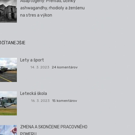
Adaptogény: Prehľad, účinky
ashwagandhy, rhodioly a ženšenu
na stres a výkon
JČÍTANEJŠIE
Lety a šport
14. 3. 2023
24 komentárov
Letecká škola
16. 3. 2023
15 komentárov
ZMENA A SKONČENIE PRACOVNÉHO
POMERU