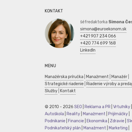
KONTAKT
šéfredaktorka
Simona Če
simona@euroekonom.sk
+421 907 234 066
+420 774 699 168
LinkedIn
MENU
Manažérska príručka
|
Manažment
|
Manažér
|
Strategické riadenie
|
Riadenie výroby a preda
Služby
|
Kontakt
© 2010 - 2026
SEO
|
Reklama a PR
|
Vrtuľníky
|
Autoškola
|
Reality
|
Manažment
|
Prijímáčky
|
Podnikanie
|
Financie
|
Ekonomika
|
Zdravie
|
S
Podnikateľský plán
|
Manažment
|
Marketing
|