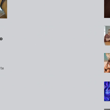
 o
jte