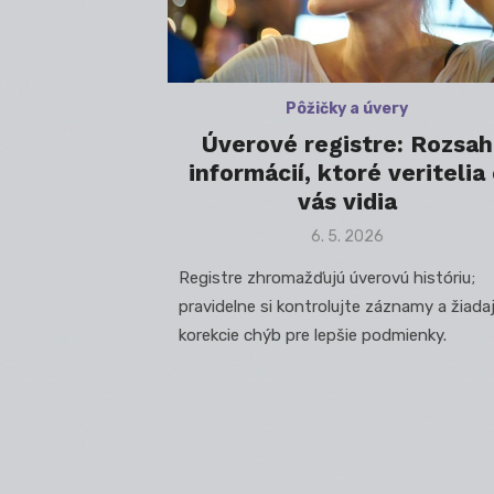
Pôžičky a úvery
Úverové registre: Rozsah
informácií, ktoré veritelia
vás vidia
Posted
6. 5. 2026
on
Registre zhromažďujú úverovú históriu;
pravidelne si kontrolujte záznamy a žiada
korekcie chýb pre lepšie podmienky.