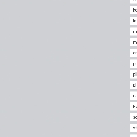
k
l
m
m
o
pe
pi
p
ri
R
s
st