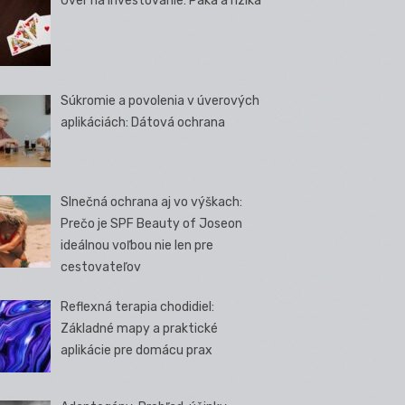
Úver na investovanie: Páka a riziká
Súkromie a povolenia v úverových
aplikáciách: Dátová ochrana
Slnečná ochrana aj vo výškach:
Prečo je SPF Beauty of Joseon
ideálnou voľbou nie len pre
cestovateľov
Reflexná terapia chodidiel:
Základné mapy a praktické
aplikácie pre domácu prax