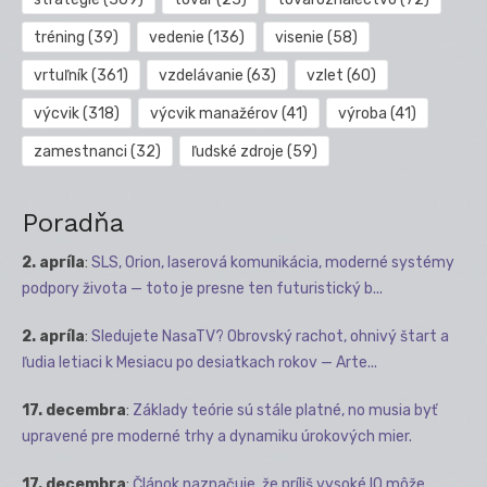
tréning
(39)
vedenie
(136)
visenie
(58)
vrtuľník
(361)
vzdelávanie
(63)
vzlet
(60)
výcvik
(318)
výcvik manažérov
(41)
výroba
(41)
zamestnanci
(32)
ľudské zdroje
(59)
Poradňa
2. apríla
:
SLS, Orion, laserová komunikácia, moderné systémy
podpory života — toto je presne ten futuristický b...
2. apríla
:
Sledujete NasaTV? Obrovský rachot, ohnivý štart a
ľudia letiaci k Mesiacu po desiatkach rokov — Arte...
17. decembra
:
Základy teórie sú stále platné, no musia byť
upravené pre moderné trhy a dynamiku úrokových mier.
17. decembra
:
Článok naznačuje, že príliš vysoké IQ môže