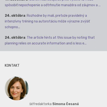
spôsobiť nepochopenie a odtrhnutie manažéra od záujmov a ...
24. októbra
:
Rozhodne by mali, pretože pravidelný a
intenzívny tréning na autorotáciu môže výrazne zvýšiť
schopno...
24. októbra
:
The article hints at this issue by noting that
planning relies on accurate information and is less e...
KONTAKT
šéfredaktorka
Simona Česaná