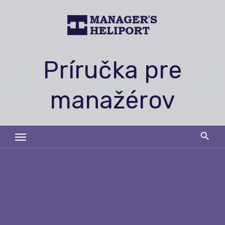
Skip
to
content
Príručka pre
manažérov