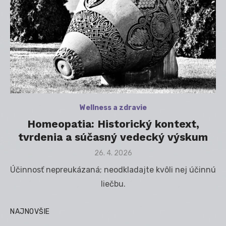
Wellness a zdravie
Homeopatia: Historický kontext,
tvrdenia a súčasný vedecký výskum
Posted
26. 4. 2026
on
Účinnosť nepreukázaná; neodkladajte kvôli nej účinnú
liečbu.
NAJNOVŠIE