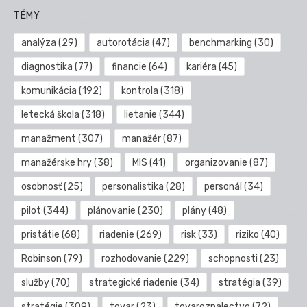
TÉMY
analýza
(29)
autorotácia
(47)
benchmarking
(30)
diagnostika
(77)
financie
(64)
kariéra
(45)
komunikácia
(192)
kontrola
(318)
letecká škola
(318)
lietanie
(344)
manažment
(307)
manažér
(87)
manažérske hry
(38)
MIS
(41)
organizovanie
(87)
osobnosť
(25)
personalistika
(28)
personál
(34)
pilot
(344)
plánovanie
(230)
plány
(48)
pristátie
(68)
riadenie
(269)
risk
(33)
riziko
(40)
Robinson
(79)
rozhodovanie
(229)
schopnosti
(23)
služby
(70)
strategické riadenie
(34)
stratégia
(39)
stratégie
(309)
tovar
(23)
tovaroznalectvo
(72)