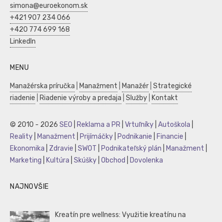
simona@euroekonom.sk
+421 907 234 066
+420 774 699 168
LinkedIn
MENU
Manažérska príručka
|
Manažment
|
Manažér
|
Strategické
riadenie
|
Riadenie výroby a predaja
|
Služby
|
Kontakt
© 2010 - 2026
SEO
|
Reklama a PR
|
Vrtuľníky
|
Autoškola
|
Reality
|
Manažment
|
Prijímáčky
|
Podnikanie
|
Financie
|
Ekonomika
|
Zdravie
|
SWOT
|
Podnikateľský plán
|
Manažment
|
Marketing
|
Kultúra
|
Skúšky
|
Obchod
|
Dovolenka
NAJNOVŠIE
Kreatín pre wellness: Využitie kreatínu na