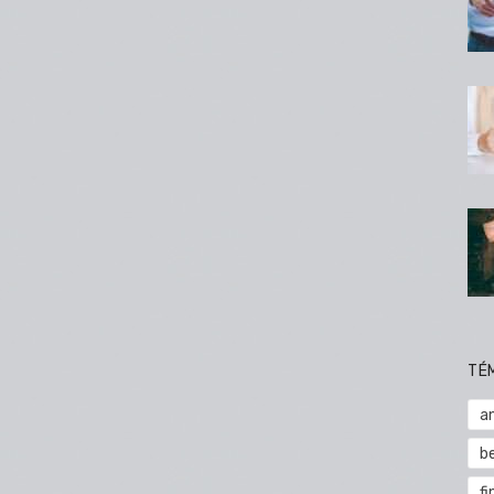
TÉ
a
b
fi