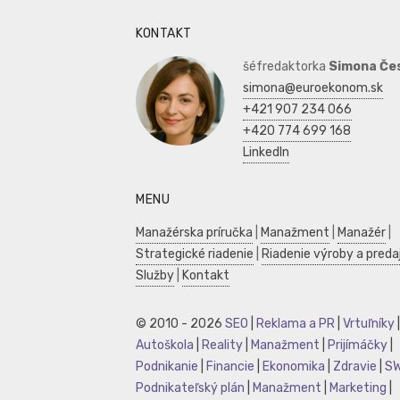
KONTAKT
šéfredaktorka
Simona Če
simona@euroekonom.sk
+421 907 234 066
+420 774 699 168
LinkedIn
MENU
Manažérska príručka
|
Manažment
|
Manažér
|
Strategické riadenie
|
Riadenie výroby a preda
Služby
|
Kontakt
© 2010 - 2026
SEO
|
Reklama a PR
|
Vrtuľníky
|
Autoškola
|
Reality
|
Manažment
|
Prijímáčky
|
Podnikanie
|
Financie
|
Ekonomika
|
Zdravie
|
S
Podnikateľský plán
|
Manažment
|
Marketing
|