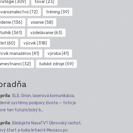
tratégie
(309)
tovar
(23)
ovaroznalectvo
(72)
tréning
(39)
edenie
(136)
visenie
(58)
tuľník
(361)
vzdelávanie
(63)
zlet
(60)
výcvik
(318)
ýcvik manažérov
(41)
výroba
(41)
amestnanci
(32)
ľudské zdroje
(59)
oradňa
apríla
:
SLS, Orion, laserová komunikácia,
erné systémy podpory života — toto je
sne ten futuristický b...
apríla
:
Sledujete NasaTV? Obrovský rachot,
ivý štart a ľudia letiaci k Mesiacu po