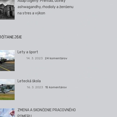
Adaptogény: Prehľad, účinky
ashwagandhy, rhodioly a ženšenu
na stres a výkon
JČÍTANEJŠIE
Lety a šport
14. 3. 2023
24 komentárov
Letecká škola
16. 3. 2023
15 komentárov
ZMENA A SKONČENIE PRACOVNÉHO
POMERU