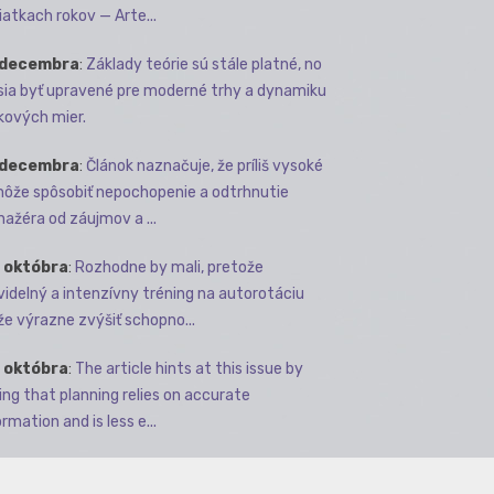
iatkach rokov — Arte...
 decembra
:
Základy teórie sú stále platné, no
ia byť upravené pre moderné trhy a dynamiku
kových mier.
 decembra
:
Článok naznačuje, že príliš vysoké
môže spôsobiť nepochopenie a odtrhnutie
ažéra od záujmov a ...
 októbra
:
Rozhodne by mali, pretože
videlný a intenzívny tréning na autorotáciu
e výrazne zvýšiť schopno...
 októbra
:
The article hints at this issue by
ing that planning relies on accurate
rmation and is less e...