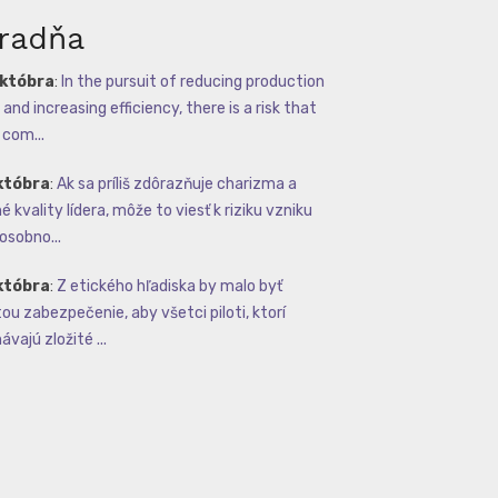
radňa
októbra
:
In the pursuit of reducing production
and increasing efficiency, there is a risk that
com...
któbra
:
Ak sa príliš zdôrazňuje charizma a
 kvality lídera, môže to viesť k riziku vzniku
osobno...
któbra
:
Z etického hľadiska by malo byť
tou zabezpečenie, aby všetci piloti, ktorí
vajú zložité ...