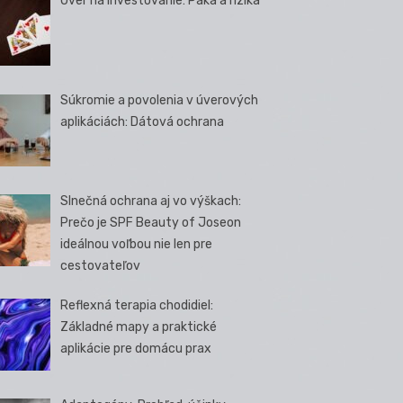
Úver na investovanie: Páka a riziká
Súkromie a povolenia v úverových
aplikáciách: Dátová ochrana
Slnečná ochrana aj vo výškach:
Prečo je SPF Beauty of Joseon
ideálnou voľbou nie len pre
cestovateľov
Reflexná terapia chodidiel:
Základné mapy a praktické
aplikácie pre domácu prax