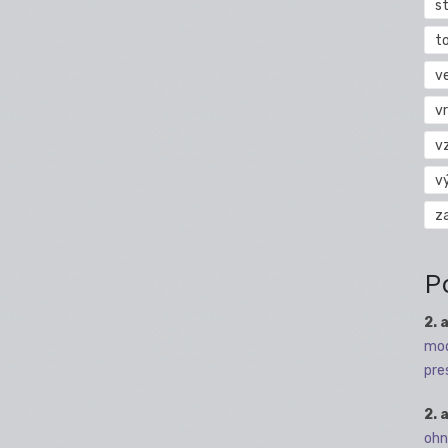
s
t
v
vr
v
v
z
P
2. 
mod
pre
2. 
ohn