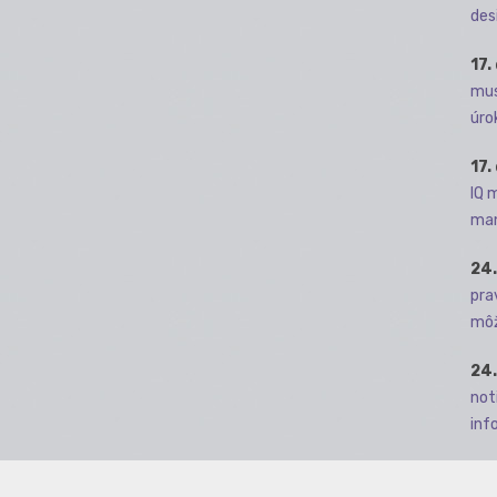
des
17.
mus
úro
17.
IQ 
man
24.
pra
môž
24.
not
info