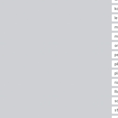
k
l
m
m
o
pe
pi
p
ri
R
s
st