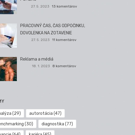
27. 5. 2023
13 komentárov
PRACOVNÝ ČAS, ČAS ODPOČINKU,
DOVOLENKA NA ZOTAVENIE
27. 5. 2023
11 komentárov
Reklama a médiá
18. 1. 2023
8 komentárov
MY
nalýza
(29)
autorotácia
(47)
enchmarking
(30)
diagnostika
(77)
nancie
(64)
kariéra
(45)