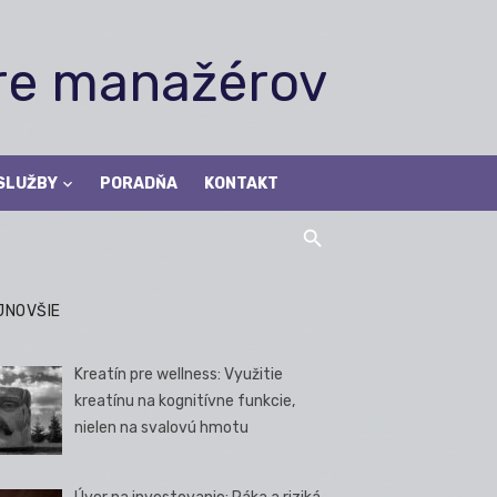
pre manažérov
SLUŽBY
PORADŇA
KONTAKT
JNOVŠIE
Kreatín pre wellness: Využitie
kreatínu na kognitívne funkcie,
nielen na svalovú hmotu