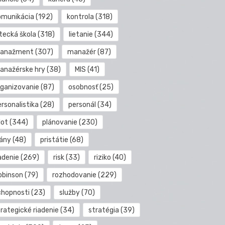
omunikácia
(192)
kontrola
(318)
etecká škola
(318)
lietanie
(344)
anažment
(307)
manažér
(87)
anažérske hry
(38)
MIS
(41)
rganizovanie
(87)
osobnosť
(25)
rsonalistika
(28)
personál
(34)
lot
(344)
plánovanie
(230)
lány
(48)
pristátie
(68)
adenie
(269)
risk
(33)
riziko
(40)
obinson
(79)
rozhodovanie
(229)
chopnosti
(23)
služby
(70)
rategické riadenie
(34)
stratégia
(39)