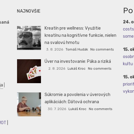
Po
NAJNOVŠIE
24. 
saná
Kreatín pre wellness: Využitie
costs 
kreatínu na kognitívne funkcie, nielen
some 
na svalovú hmotu
15. o
3. 8. 2026
Tomáš Hudák
No comments
osobné
Úver na investovanie: Páka a riziká
kultu 
2. 8. 2026
Lukáš Kroc
No comments
15. o
priori
ja
|
vykoná
Súkromie a povolenia v úverových
aplikáciách: Dátová ochrana
30. 7. 2026
Lukáš Kroc
No comments
WOT
|