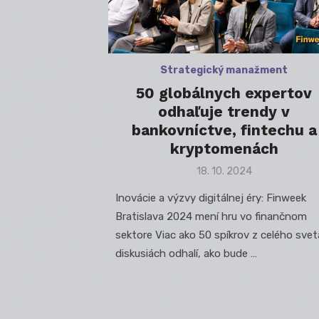
Strategický manažment
50 globálnych expertov
odhaľuje trendy v
bankovníctve, fintechu a
kryptomenách
Posted
18. 10. 2024
on
Inovácie a výzvy digitálnej éry: Finweek
Bratislava 2024 mení hru vo finančnom
sektore Viac ako 50 spíkrov z celého svet
diskusiách odhalí, ako bude …