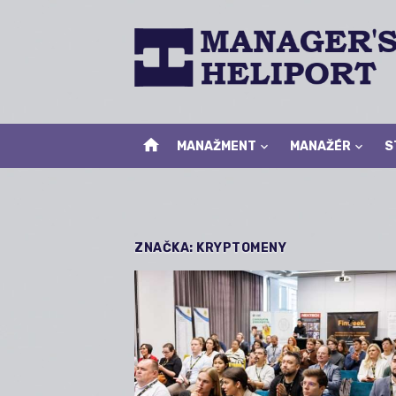
Skip
to
content
home
MANAŽMENT
MANAŽÉR
S
ZNAČKA:
KRYPTOMENY