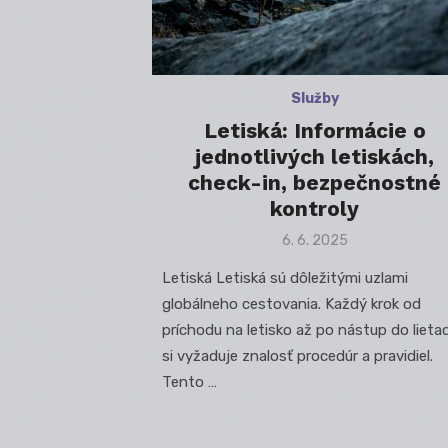
Služby
Letiská: Informácie o
jednotlivých letiskách,
check-in, bezpečnostné
kontroly
Posted
6. 6. 2025
on
Letiská Letiská sú dôležitými uzlami
globálneho cestovania. Každý krok od
príchodu na letisko až po nástup do lieta
si vyžaduje znalosť procedúr a pravidiel.
Tento …