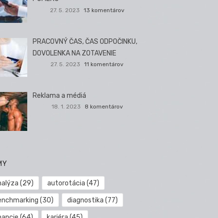
27. 5. 2023
13 komentárov
PRACOVNÝ ČAS, ČAS ODPOČINKU,
DOVOLENKA NA ZOTAVENIE
27. 5. 2023
11 komentárov
Reklama a médiá
18. 1. 2023
8 komentárov
MY
nalýza
(29)
autorotácia
(47)
enchmarking
(30)
diagnostika
(77)
nancie
(64)
kariéra
(45)