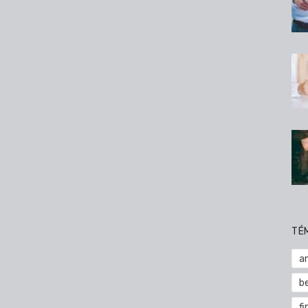
TÉ
a
b
fi