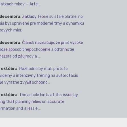
iatkach rokov — Arte...
 decembra
:
Základy teórie sú stále platné, no
ia byť upravené pre moderné trhy a dynamiku
kových mier.
 decembra
:
Článok naznačuje, že príliš vysoké
môže spôsobiť nepochopenie a odtrhnutie
ažéra od záujmov a ...
 októbra
:
Rozhodne by mali, pretože
videlný a intenzívny tréning na autorotáciu
e výrazne zvýšiť schopno...
 októbra
:
The article hints at this issue by
ing that planning relies on accurate
rmation and is less e...