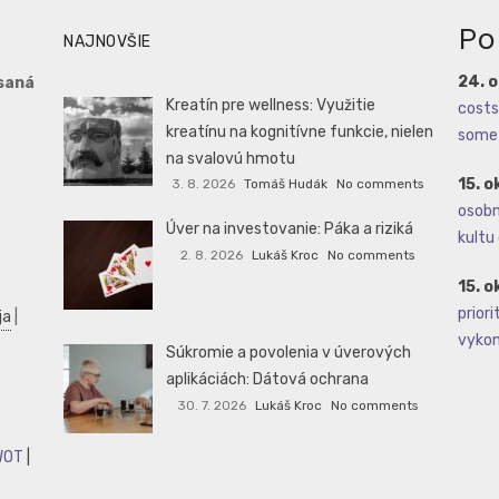
Po
NAJNOVŠIE
24. 
saná
Kreatín pre wellness: Využitie
costs 
kreatínu na kognitívne funkcie, nielen
some 
na svalovú hmotu
15. o
3. 8. 2026
Tomáš Hudák
No comments
osobné
Úver na investovanie: Páka a riziká
kultu 
2. 8. 2026
Lukáš Kroc
No comments
15. o
priori
ja
|
vykoná
Súkromie a povolenia v úverových
aplikáciách: Dátová ochrana
30. 7. 2026
Lukáš Kroc
No comments
WOT
|