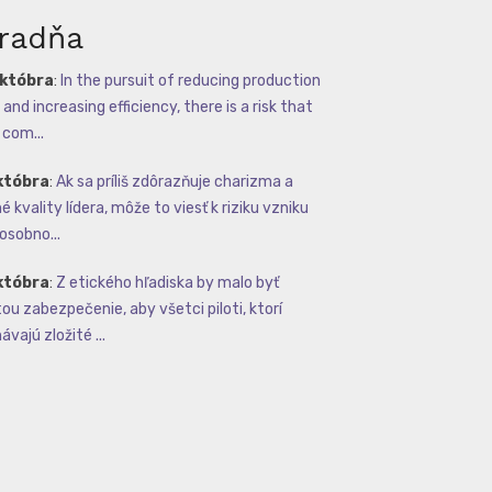
radňa
októbra
:
In the pursuit of reducing production
and increasing efficiency, there is a risk that
com...
któbra
:
Ak sa príliš zdôrazňuje charizma a
 kvality lídera, môže to viesť k riziku vzniku
osobno...
któbra
:
Z etického hľadiska by malo byť
tou zabezpečenie, aby všetci piloti, ktorí
vajú zložité ...