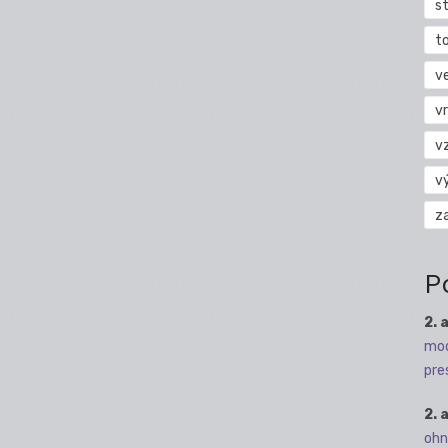
s
t
v
vr
v
v
z
P
2. 
mod
pre
2. 
ohn