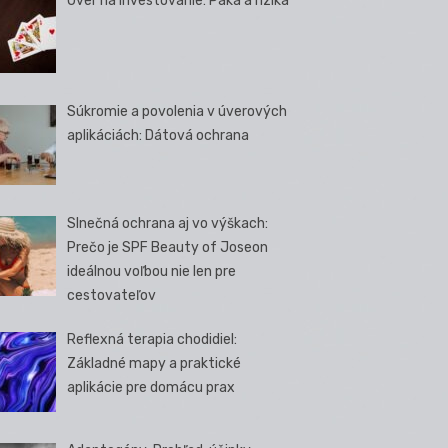
Úver na investovanie: Páka a riziká
Súkromie a povolenia v úverových
aplikáciách: Dátová ochrana
Slnečná ochrana aj vo výškach:
Prečo je SPF Beauty of Joseon
ideálnou voľbou nie len pre
cestovateľov
Reflexná terapia chodidiel:
Základné mapy a praktické
aplikácie pre domácu prax