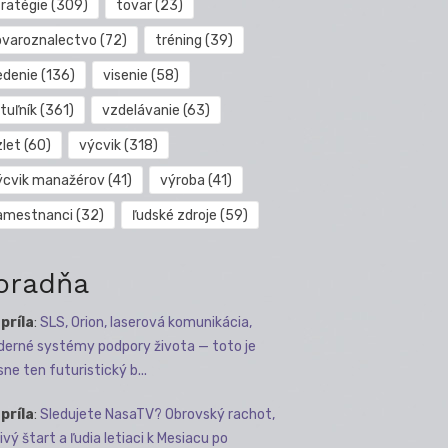
tratégie
(309)
tovar
(23)
ovaroznalectvo
(72)
tréning
(39)
edenie
(136)
visenie
(58)
tuľník
(361)
vzdelávanie
(63)
zlet
(60)
výcvik
(318)
ýcvik manažérov
(41)
výroba
(41)
amestnanci
(32)
ľudské zdroje
(59)
oradňa
apríla
:
SLS, Orion, laserová komunikácia,
erné systémy podpory života — toto je
sne ten futuristický b...
apríla
:
Sledujete NasaTV? Obrovský rachot,
ivý štart a ľudia letiaci k Mesiacu po