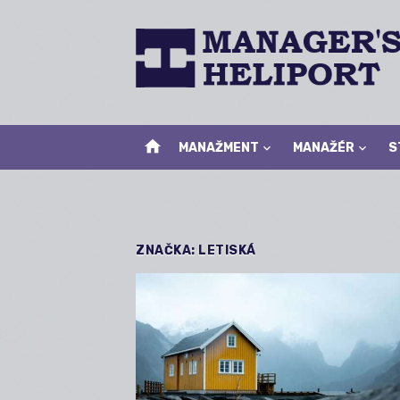
Skip
to
content
home
MANAŽMENT
MANAŽÉR
S
ZNAČKA:
LETISKÁ