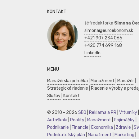
KONTAKT
šéfredaktorka
Simona Če
simona@euroekonom.sk
+421 907 234 066
+420 774 699 168
LinkedIn
MENU
Manažérska príručka
|
Manažment
|
Manažér
|
Strategické riadenie
|
Riadenie výroby a preda
Služby
|
Kontakt
© 2010 - 2026
SEO
|
Reklama a PR
|
Vrtuľníky
|
Autoškola
|
Reality
|
Manažment
|
Prijímáčky
|
Podnikanie
|
Financie
|
Ekonomika
|
Zdravie
|
S
Podnikateľský plán
|
Manažment
|
Marketing
|