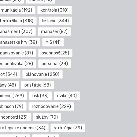
omunikácia
(192)
kontrola
(318)
etecká škola
(318)
lietanie
(344)
anažment
(307)
manažér
(87)
anažérske hry
(38)
MIS
(41)
rganizovanie
(87)
osobnosť
(25)
rsonalistika
(28)
personál
(34)
lot
(344)
plánovanie
(230)
lány
(48)
pristátie
(68)
adenie
(269)
risk
(33)
riziko
(40)
obinson
(79)
rozhodovanie
(229)
chopnosti
(23)
služby
(70)
rategické riadenie
(34)
stratégia
(39)