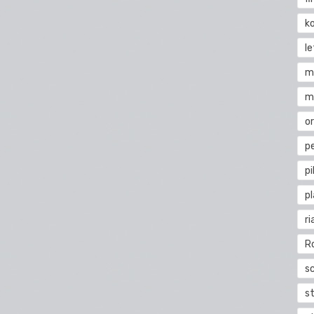
k
l
m
m
o
pe
pi
p
ri
R
s
st