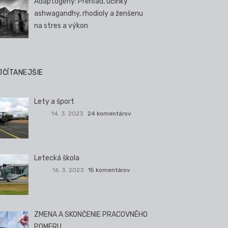
Adaptogény: Prehľad, účinky
ashwagandhy, rhodioly a ženšenu
na stres a výkon
JČÍTANEJŠIE
Lety a šport
14. 3. 2023
24 komentárov
Letecká škola
16. 3. 2023
15 komentárov
ZMENA A SKONČENIE PRACOVNÉHO
POMERU