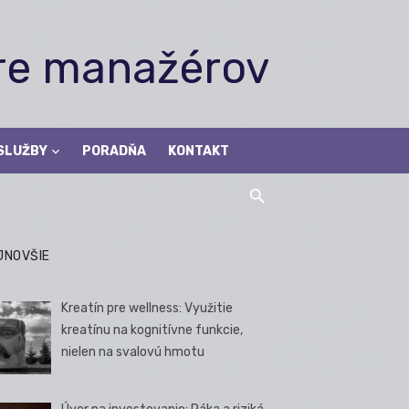
pre manažérov
SLUŽBY
PORADŇA
KONTAKT
JNOVŠIE
Kreatín pre wellness: Využitie
kreatínu na kognitívne funkcie,
nielen na svalovú hmotu