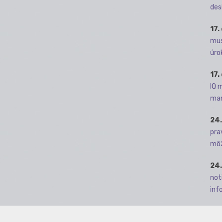
des
17.
mus
úro
17.
IQ 
man
24.
pra
môž
24.
not
info