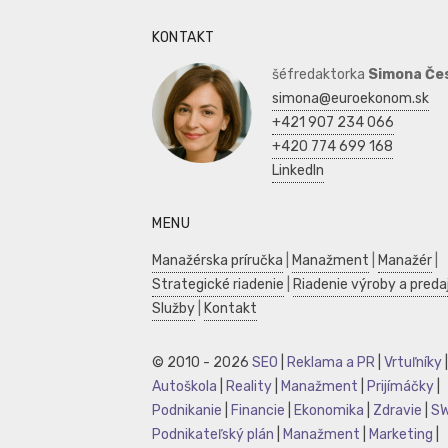
KONTAKT
šéfredaktorka
Simona Če
simona@euroekonom.sk
+421 907 234 066
+420 774 699 168
LinkedIn
MENU
Manažérska príručka
|
Manažment
|
Manažér
|
Strategické riadenie
|
Riadenie výroby a preda
Služby
|
Kontakt
© 2010 - 2026
SEO
|
Reklama a PR
|
Vrtuľníky
|
Autoškola
|
Reality
|
Manažment
|
Prijímáčky
|
Podnikanie
|
Financie
|
Ekonomika
|
Zdravie
|
S
Podnikateľský plán
|
Manažment
|
Marketing
|