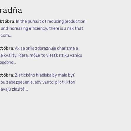
radňa
októbra
:
In the pursuit of reducing production
and increasing efficiency, there is a risk that
com...
któbra
:
Ak sa príliš zdôrazňuje charizma a
 kvality lídera, môže to viesť k riziku vzniku
osobno...
któbra
:
Z etického hľadiska by malo byť
tou zabezpečenie, aby všetci piloti, ktorí
vajú zložité ...