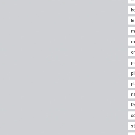
k
l
m
m
o
pe
pi
p
ri
R
s
st