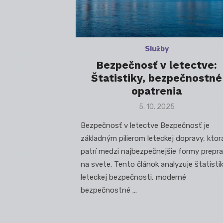
Služby
Bezpečnosť v letectve:
Štatistiky, bezpečnostné
opatrenia
Posted
5. 10. 2025
on
Bezpečnosť v letectve Bezpečnosť je
základným pilierom leteckej dopravy, ktor
patrí medzi najbezpečnejšie formy prepr
na svete. Tento článok analyzuje štatisti
leteckej bezpečnosti, moderné
bezpečnostné …