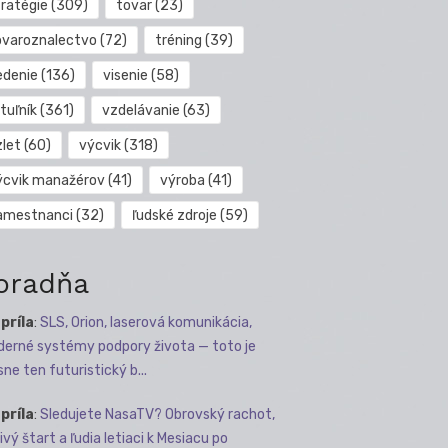
tratégie
(309)
tovar
(23)
ovaroznalectvo
(72)
tréning
(39)
edenie
(136)
visenie
(58)
tuľník
(361)
vzdelávanie
(63)
zlet
(60)
výcvik
(318)
ýcvik manažérov
(41)
výroba
(41)
amestnanci
(32)
ľudské zdroje
(59)
oradňa
apríla
:
SLS, Orion, laserová komunikácia,
erné systémy podpory života — toto je
sne ten futuristický b...
apríla
:
Sledujete NasaTV? Obrovský rachot,
ivý štart a ľudia letiaci k Mesiacu po