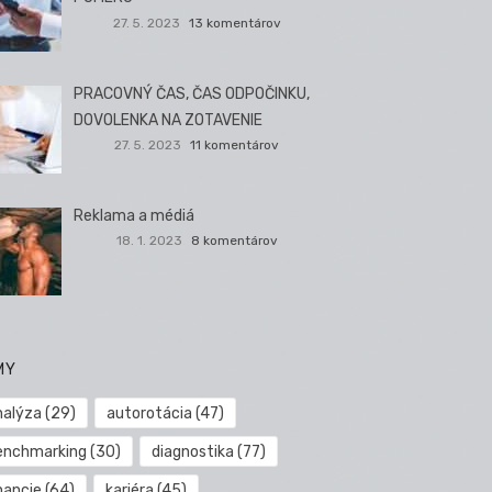
27. 5. 2023
13 komentárov
PRACOVNÝ ČAS, ČAS ODPOČINKU,
DOVOLENKA NA ZOTAVENIE
27. 5. 2023
11 komentárov
Reklama a médiá
18. 1. 2023
8 komentárov
MY
nalýza
(29)
autorotácia
(47)
enchmarking
(30)
diagnostika
(77)
nancie
(64)
kariéra
(45)