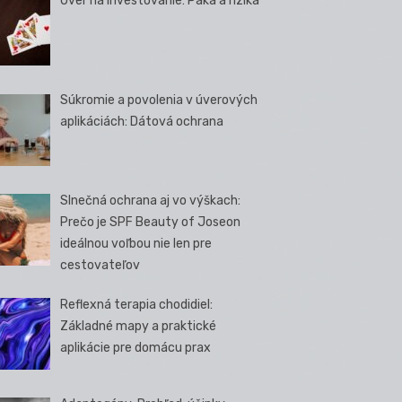
Úver na investovanie: Páka a riziká
Súkromie a povolenia v úverových
aplikáciách: Dátová ochrana
Slnečná ochrana aj vo výškach:
Prečo je SPF Beauty of Joseon
ideálnou voľbou nie len pre
cestovateľov
Reflexná terapia chodidiel:
Základné mapy a praktické
aplikácie pre domácu prax