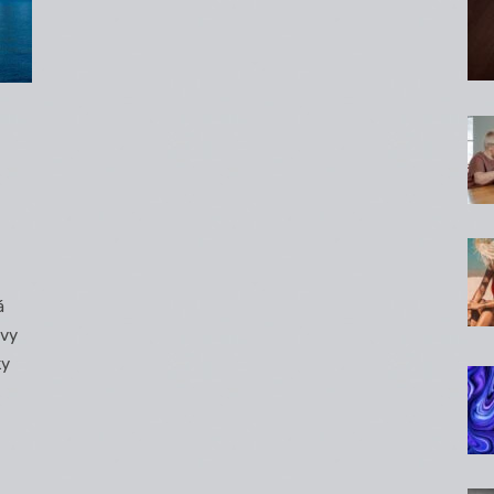
á
avy
ky