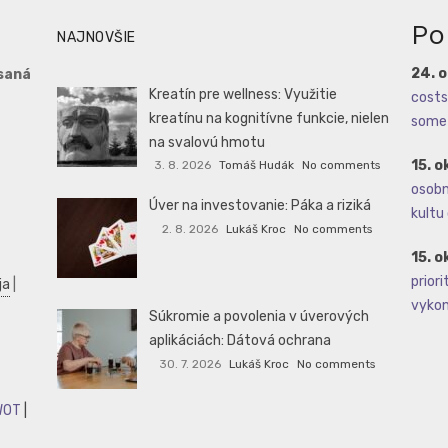
Po
NAJNOVŠIE
24. 
saná
Kreatín pre wellness: Využitie
costs 
kreatínu na kognitívne funkcie, nielen
some 
na svalovú hmotu
15. o
3. 8. 2026
Tomáš Hudák
No comments
osobné
Úver na investovanie: Páka a riziká
kultu 
2. 8. 2026
Lukáš Kroc
No comments
15. o
priori
ja
|
vykoná
Súkromie a povolenia v úverových
aplikáciách: Dátová ochrana
30. 7. 2026
Lukáš Kroc
No comments
WOT
|