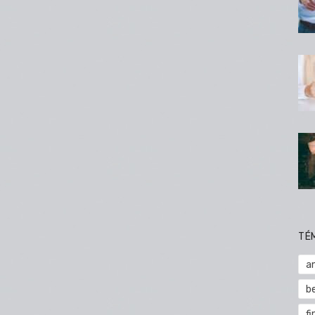
TÉ
a
b
fi