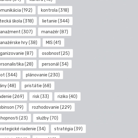
omunikácia
(192)
kontrola
(318)
etecká škola
(318)
lietanie
(344)
anažment
(307)
manažér
(87)
anažérske hry
(38)
MIS
(41)
rganizovanie
(87)
osobnosť
(25)
rsonalistika
(28)
personál
(34)
lot
(344)
plánovanie
(230)
lány
(48)
pristátie
(68)
adenie
(269)
risk
(33)
riziko
(40)
obinson
(79)
rozhodovanie
(229)
chopnosti
(23)
služby
(70)
rategické riadenie
(34)
stratégia
(39)