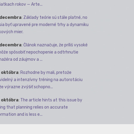
iatkach rokov — Arte...
 decembra
:
Základy teórie sú stále platné, no
ia byť upravené pre moderné trhy a dynamiku
kových mier.
 decembra
:
Článok naznačuje, že príliš vysoké
môže spôsobiť nepochopenie a odtrhnutie
ažéra od záujmov a ...
 októbra
:
Rozhodne by mali, pretože
videlný a intenzívny tréning na autorotáciu
e výrazne zvýšiť schopno...
 októbra
:
The article hints at this issue by
ing that planning relies on accurate
rmation and is less e...