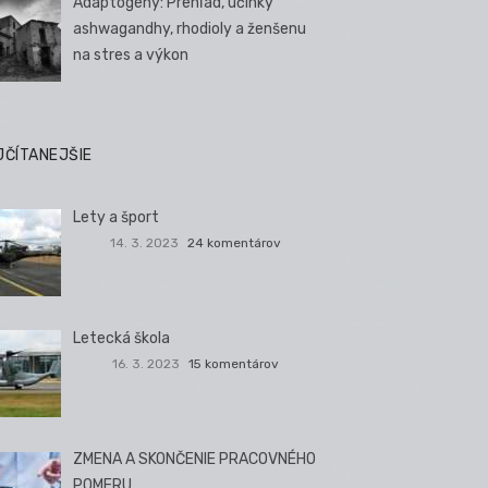
Adaptogény: Prehľad, účinky
ashwagandhy, rhodioly a ženšenu
na stres a výkon
JČÍTANEJŠIE
Lety a šport
14. 3. 2023
24 komentárov
Letecká škola
16. 3. 2023
15 komentárov
ZMENA A SKONČENIE PRACOVNÉHO
POMERU