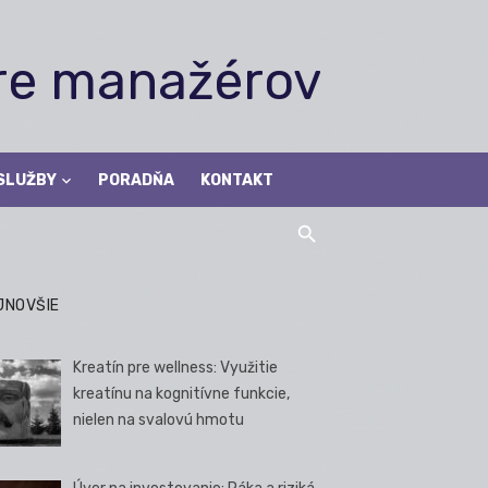
pre manažérov
SLUŽBY
PORADŇA
KONTAKT
JNOVŠIE
Kreatín pre wellness: Využitie
kreatínu na kognitívne funkcie,
nielen na svalovú hmotu