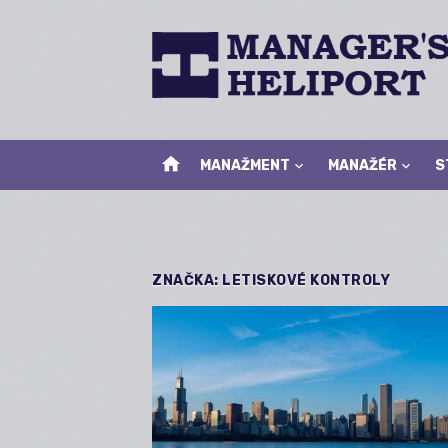
Skip
to
content
home
MANAŽMENT
MANAŽÉR
S
ZNAČKA:
LETISKOVÉ KONTROLY