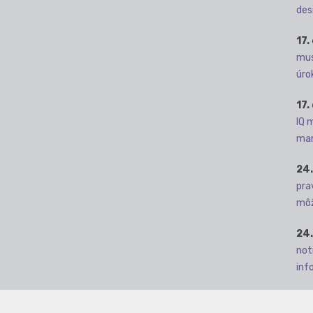
des
17.
mus
úro
17.
IQ 
man
24.
pra
môž
24.
not
info