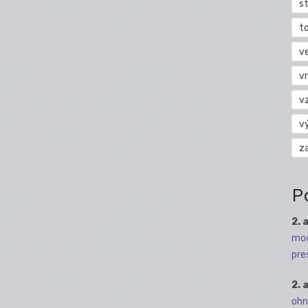
s
t
v
vr
v
v
z
P
2. 
mod
pre
2. 
ohn